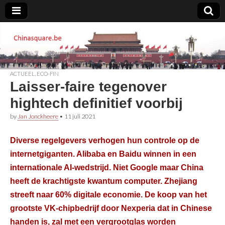
Chinasquare.be
ACTUEEL
,
ECO-FIN
Laisser-faire tegenover
hightech definitief voorbij
by
Jan Jonckheere
•
11 juli 2021
Diverse regelgevers verhogen hun controle op de
internetgiganten. Alibaba en Baidu winnen in een
internationale AI-wedstrijd. Niet Google maar China
heeft de krachtigste kwantum computer. Zhejiang
streeft naar 60% digitale economie. De koop van het
grootste VK-chipbedrijf door Nexperia dat in Chinese
handen is, zal met een vergrootglas worden