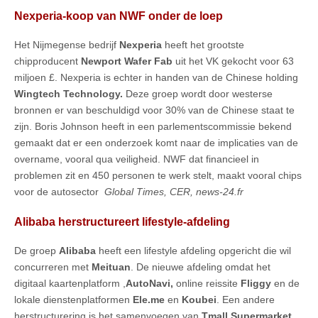
Nexperia-koop van NWF onder de loep
Het Nijmegense bedrijf
Nexperia
heeft het grootste
chipproducent
Newport Wafer Fab
uit het VK
gekocht voor 63
miljoen £. Nexperia is echter in handen van de Chinese holding
Wingtech Technology.
Deze groep wordt door westerse
bronnen er van beschuldigd voor 30% van de Chinese staat te
zijn. Boris Johnson heeft in een parlementscommissie bekend
gemaakt dat er een onderzoek komt naar de implicaties van de
overname, vooral qua veiligheid. NWF dat financieel in
problemen zit en 450 personen te werk stelt, maakt vooral chips
voor de autosector
Global Times, CER, news-24.fr
Alibaba herstructureert lifestyle-afdeling
De groep
Alibaba
heeft een lifestyle afdeling opgericht die wil
concurreren met
Meituan
. De nieuwe afdeling omdat het
digitaal kaartenplatform ,
AutoNavi,
online reissite
Fliggy
en de
lokale dienstenplatformen
Ele.me
en
Koubei
. Een andere
herstructurering is het samenvoegen van
Tmall Supermarket