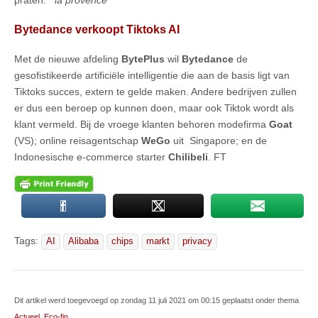
Bytedance verkoopt Tiktoks AI
Met de nieuwe afdeling
BytePlus
wil
Bytedance
de
gesofistikeerde artificiële intelligentie die aan de basis ligt van
Tiktoks succes, extern te gelde maken. Andere bedrijven zullen
er dus een beroep op kunnen doen, maar ook Tiktok wordt als
klant vermeld. Bij de vroege klanten behoren modefirma
Goat
(VS); online reisagentschap
WeGo
uit Singapore; en de
Indonesische e-commerce starter
Chilibeli
. FT
Tags:
AI
Alibaba
chips
markt
privacy
Dit artikel werd toegevoegd op zondag 11 juli 2021 om 00:15 geplaatst onder thema
Actueel
,
Eco-fin
.