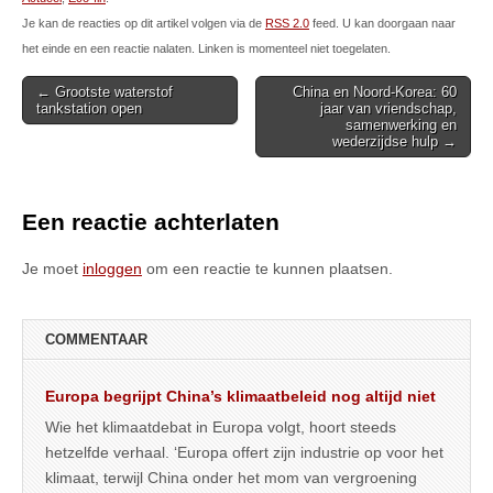
Je kan de reacties op dit artikel volgen via de
RSS 2.0
feed. U kan doorgaan naar
het einde en een reactie nalaten. Linken is momenteel niet toegelaten.
Post
← Grootste waterstof
China en Noord-Korea: 60
tankstation open
jaar van vriendschap,
navigation
samenwerking en
wederzijdse hulp →
Een reactie achterlaten
Je moet
inloggen
om een reactie te kunnen plaatsen.
COMMENTAAR
Europa begrijpt China’s klimaatbeleid nog altijd niet
Wie het klimaatdebat in Europa volgt, hoort steeds
hetzelfde verhaal. ‘Europa offert zijn industrie op voor het
klimaat, terwijl China onder het mom van vergroening