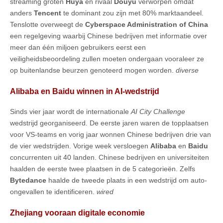
streaming groten
Huya
en rivaal
Douyu
verworpen omdat
anders
Tencent
te dominant zou zijn met 80% marktaandeel.
Tenslotte overweegt de
Cyberspace Administration of China
een regelgeving waarbij Chinese bedrijven met informatie over
meer dan één miljoen gebruikers eerst een
veiligheidsbeoordeling zullen moeten ondergaan vooraleer ze
op buitenlandse beurzen genoteerd mogen worden.
diverse
Alibaba en Baidu winnen in AI-wedstrijd
Sinds vier jaar wordt de internationale
AI City Challenge
wedstrijd georganiseerd. De eerste jaren waren de topplaatsen
voor VS-teams en vorig jaar wonnen Chinese bedrijven drie van
de vier wedstrijden. Vorige week versloegen
Alibaba
en
Baidu
concurrenten uit 40 landen. Chinese bedrijven en universiteiten
haalden de eerste twee plaatsen in de 5 categorieën. Zelfs
Bytedance
haalde de tweede plaats in een wedstrijd om auto-
ongevallen te identificeren.
wired
Zhejiang vooraan digitale economie