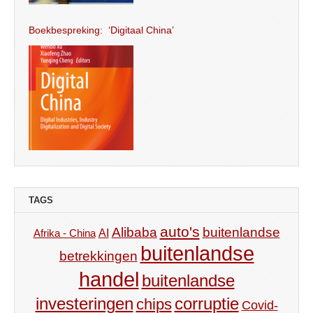
Boekbespreking: ‘Digitaal China’
TAGS
auto's
Alibaba
buitenlandse
AI
Afrika - China
buitenlandse
betrekkingen
handel
buitenlandse
investeringen
corruptie
chips
Covid-