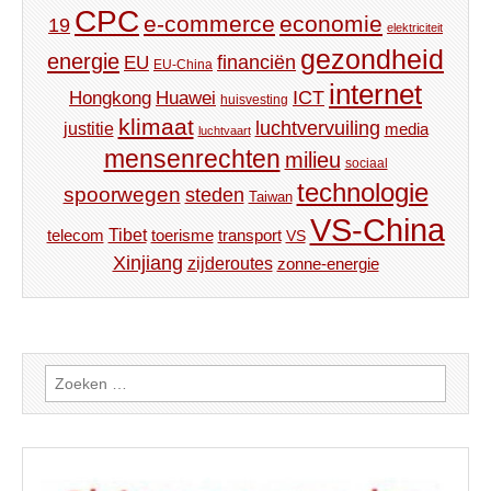
CPC
e-commerce
economie
19
elektriciteit
gezondheid
energie
financiën
EU
EU-China
internet
ICT
Hongkong
Huawei
huisvesting
klimaat
luchtvervuiling
justitie
media
luchtvaart
mensenrechten
milieu
sociaal
technologie
spoorwegen
steden
Taiwan
VS-China
Tibet
toerisme
transport
telecom
VS
Xinjiang
zijderoutes
zonne-energie
Zoeken
naar: