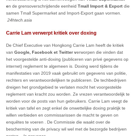
e
n de grensoverschrijdende eenheid
Tmall Import & Export
die
samen Tmall Supermarket and Import-Export gaan vormen.
24htech.asia
Carrie Lam verwerpt kritiek over doxing
De Chief Executive van Hongkong Carrie Lam heeft de kritiek
van
Google, Facebook et Twitter v
erworpen die vinden dat
het voorgestelde anti-doxing (publiceren van privé gegevens op
internet) reglement te algemeen is. Doxing werd tijdens de
manifestaties van 2019 vaak gebruikt om gegevens van politie,
rechters en verantwoordelijken te publiceren. De techbedrijven
dreigen het grondgebied te verlaten mocht het voorgestelde
reglement van kracht zou worden. Ze vrezen verantwoordelijk te
worden voor de posts van hun gebruikers. Carrie Lam veegt de
kritiek van tafel en zegt enkel de onwettelijke doxing praktijk te
willen verbieden en commissarissen de macht te geven on
enquêtes te voeren . De Commissie die waakt over de
bescherming van de privacy wil wel met de bezorgde bedrijven
praten.
la provence