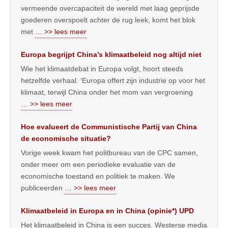
vermeende overcapaciteit de wereld met laag geprijsde
goederen overspoelt achter de rug leek, komt het blok
met
… >> lees meer
Europa begrijpt China’s klimaatbeleid nog altijd niet
Wie het klimaatdebat in Europa volgt, hoort steeds
hetzelfde verhaal. ‘Europa offert zijn industrie op voor het
klimaat, terwijl China onder het mom van vergroening
… >> lees meer
Hoe evalueert de Communistische Partij van China
de economische situatie?
Vorige week kwam het politbureau van de CPC samen,
onder meer om een periodieke evaluatie van de
economische toestand en politiek te maken. We
publiceerden
… >> lees meer
Klimaatbeleid in Europa en in China (opinie*) UPD
Het klimaatbeleid in China is een succes. Westerse media