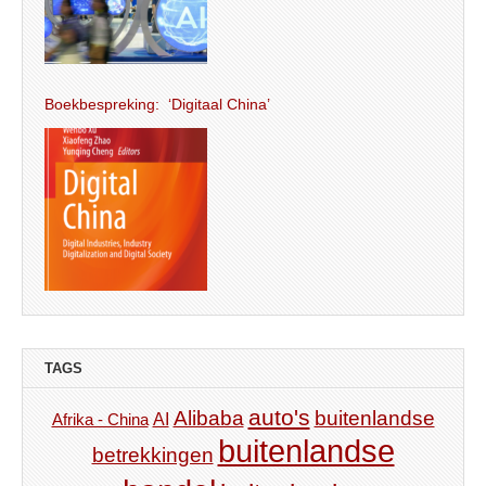
Boekbespreking: ‘Digitaal China’
TAGS
auto's
Alibaba
buitenlandse
AI
Afrika - China
buitenlandse
betrekkingen