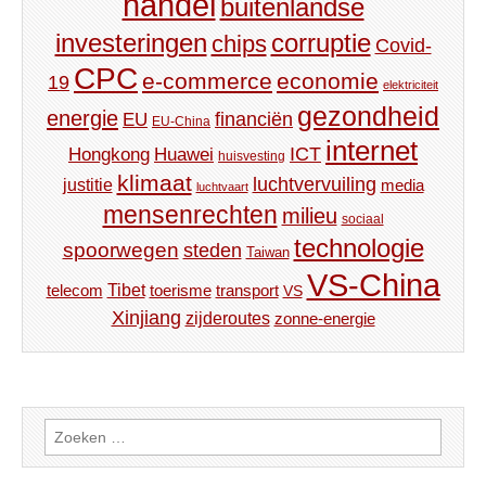
handel
buitenlandse
investeringen
corruptie
chips
Covid-
CPC
e-commerce
economie
19
elektriciteit
gezondheid
energie
financiën
EU
EU-China
internet
ICT
Hongkong
Huawei
huisvesting
klimaat
luchtvervuiling
justitie
media
luchtvaart
mensenrechten
milieu
sociaal
technologie
spoorwegen
steden
Taiwan
VS-China
Tibet
toerisme
transport
telecom
VS
Xinjiang
zijderoutes
zonne-energie
Zoeken
naar: