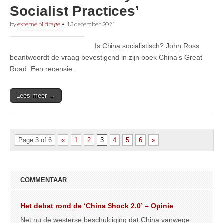
Socialist Practices’
by
externe bijdrage
•
13 december 2021
Is China socialistisch? John Ross
beantwoordt de vraag bevestigend in zijn boek China’s Great
Road. Een recensie.
Lees meer →
Page 3 of 6
«
1
2
3
4
5
6
»
COMMENTAAR
Het debat rond de ‘China Shock 2.0’ – Opinie
Net nu de westerse beschuldiging dat China vanwege