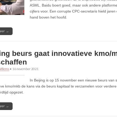
ASML. Baidu boert goed, maar ook andere platforme
cijfers voor. Een corrupte CPC-secretaris hield jaren
hand boven het hoofd.
eer →
ing beurs gaat innovatieve kmo/m
schaffen
illems
•
16 november 2021
In Beijing is op 15 november een nieuwe beurs van s
eve kmo/mkb de kans via de beurs kapitaal te verzamelen voor verdere
ordtijd opgezet.
eer →