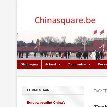
Chinasquare.
Skip
Main
Startpagina
Actueel
Commentaar
Dossi
to
menu
Sub
content
menu
COMMENTAAR
TAG:
T
Europa begrijpt China’s