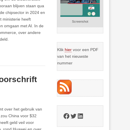
ooraan blijven staan qua
de chipsector in 2024 en
 ministerie heeft
Screenshot
en omgaan met AI. In de
commerce, over andere
deld.
Klik
hier
voor een PDF
van het nieuwste
nummer
orschrift
nt over het gebruik van
Facebook
Twitter
LinkedIn
7 zou China voor $32
eeft geld veil voor
a, rond Huawei en over