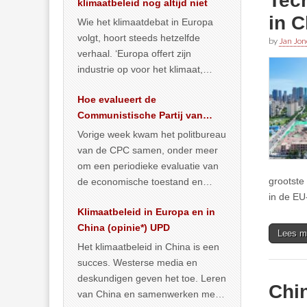
Tec
klimaatbeleid nog altijd niet
in C
Wie het klimaatdebat in Europa
volgt, hoort steeds hetzelfde
by
Jan Jon
verhaal. ‘Europa offert zijn
industrie op voor het klimaat,
terwijl China onder het mom van
Hoe evalueert de
vergroening
… >> lees meer
Communistische Partij van
China de economische
Vorige week kwam het politbureau
toestand?
van de CPC samen, onder meer
om een periodieke evaluatie van
grootste
de economische toestand en
in de EU
politiek te maken. We
Klimaatbeleid in Europa en in
publiceerden
… >> lees meer
China (opinie*) UPD
Lees m
Het klimaatbeleid in China is een
succes. Westerse media en
deskundigen geven het toe. Leren
Chin
van China en samenwerken met