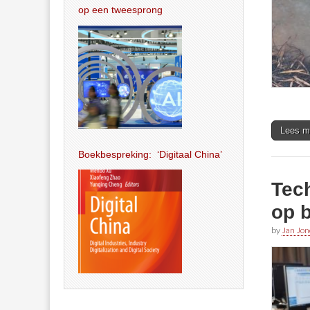
op een tweesprong
Lees m
Boekbespreking: ‘Digitaal China’
Tec
op b
by
Jan Jon