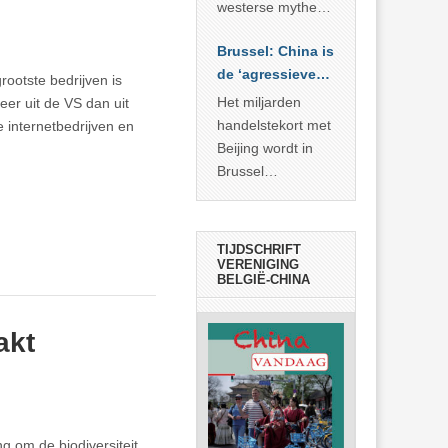
… >> lees meer
westerse mythe of
de dagelijkse
Brussel: China is
realiteit in China?
de ‘agressieve
rootste bedrijven is
schuldige’
Het miljarden
eer uit de VS dan uit
handelstekort met
 internetbedrijven en
Beijing wordt in
Brussel
voorgesteld als
bewijs van
economische
TIJDSCHRIFT
agressie. In
VERENIGING
BELGIË-CHINA
werkelijkheid
verhult die
spectaculaire
akt
rekensom vooral
de industriële
achterstand die
… >> lees meer
g om de biodiversiteit