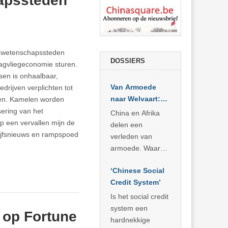
hapssteden
20 wetenschapssteden
DOSSIERS
aagvliegeconomie sturen.
sen is onhaalbaar,
Van Armoede
rijven verplichten tot
naar Welvaart:
ten. Kamelen worden
Wat Afrika kan
ering van het
China en Afrika
leren van
p een vervallen mijn de
delen een
China’s
ijfsnieuws en rampspoed
verleden van
economisch
armoede. Waar
wonder
China er de
‘Chinese Social
voorbije veertig
Credit System’
jaar in slaagde
meer dan 800
Is het social credit
miljoen mensen
system een
 op Fortune
uit de armoede
hardnekkige