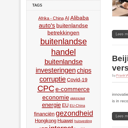
TAGS
Alibaba
AI
Afrika - China
auto's
buitenlandse
betrekkingen
Lees m
buitenlandse
handel
Beij
buitenlandse
ver
investeringen
chips
by
Frank W
corruptie
Covid-19
CPC
e-commerce
innovati
economie
elektriciteit
is in rec
energie
EU
EU-China
gezondheid
financiën
Lees m
Hongkong
Huawei
huisvesting