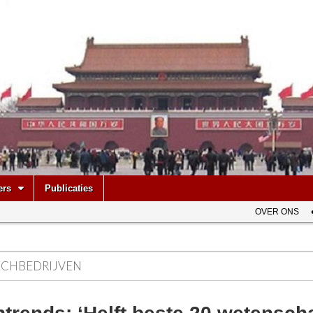
be
ers
Publicaties
OVER ONS
ECHBEDRIJVEN