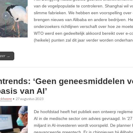
van de vogelpopulatie te controleren. Shanghai wil v
slimme fabrieken. We hebben een voorspelling over 
brengen nieuws van Alibaba en andere bedrijven. Het
onderzoekers richtlijnen verschaft over hoe ze moet
WTO werd een gedeeltelijk akkoord bereikt over e-
(heikele) punten zal dit jaar verder worden onderhan
eer →
htrends: ‘Geen geneesmiddelen vo
asis van AI’
ckheere
•
27 augustus 2023
De hoofdstad heeft het publiek een ontwerp regleme
AI in de medische sector om advies gevraagd. In ’2
miljard in AI-investeren wordt voorspeld. De planner h
geavanceerde greentech. Er is chipnieuws bij Alibab