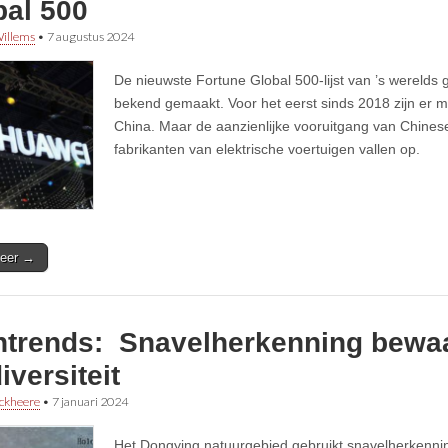
bal 500
illems
•
7 augustus 2024
De nieuwste Fortune Global 500-lijst van ’s werelds g
bekend gemaakt. Voor het eerst sinds 2018 zijn er m
China. Maar de aanzienlijke vooruitgang van Chinese
fabrikanten van elektrische voertuigen vallen op.
eer →
htrends: Snavelherkenning bewa
iversiteit
ckheere
•
7 januari 2024
Het Dongying natuurgebied gebruikt snavelherkennin