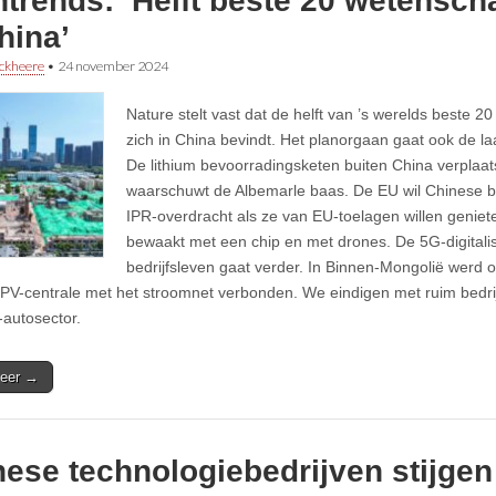
htrends: ‘Helft beste 20 wetensc
hina’
ckheere
•
24 november 2024
Nature stelt vast dat de helft van ’s werelds beste 
zich in China bevindt. Het planorgaan gaat ook de l
De lithium bevoorradingsketen buiten China verplaat
waarschuwt de Albemarle baas. De EU wil Chinese bed
IPR-overdracht als ze van EU-toelagen willen genie
bewaakt met een chip en met drones. De 5G-digitalis
bedrijfsleven gaat verder. In Binnen-Mongolië werd o
 PV-centrale met het stroomnet verbonden. We eindigen met ruim bedr
-autosector.
eer →
ese technologiebedrijven stijgen