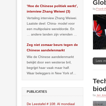
Glo
het land dan maar? ‘Dat
‘Hoe de Chinese politiek werkt’,
… >> lees meer
by
Frank W
interview Zhang Weiwei (3)
Vertaling interview Zhang Weiwei.
Laatste deel: China- model voor
een multipolaire wereldorde. En
… andere landen zijn vrienden of
kunnen het worden.
Zeg niet zomaar beurs tegen de
Chinese aandelenmarkt
Wie de Chinese aandelenmarkt
Lees m
bekijkt door een westerse bril,
begrijpt haar vaak maar half.
Waar beleggers in New York of
Londen vooral kijken naar winst,
Tec
… >> lees meer
biod
PUBLICATIES
by
Jan Jon
De Leestafel # 108: AI mondiaal