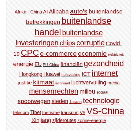
auto's
Alibaba
buitenlandse
AI
Afrika - China
buitenlandse
betrekkingen
handel
buitenlandse
investeringen
corruptie
chips
Covid-
CPC
e-commerce
economie
19
elektriciteit
gezondheid
energie
financiën
EU
EU-China
internet
ICT
Hongkong
Huawei
huisvesting
klimaat
luchtvervuiling
justitie
media
luchtvaart
mensenrechten
milieu
sociaal
technologie
spoorwegen
steden
Taiwan
VS-China
Tibet
toerisme
transport
telecom
VS
Xinjiang
zijderoutes
zonne-energie