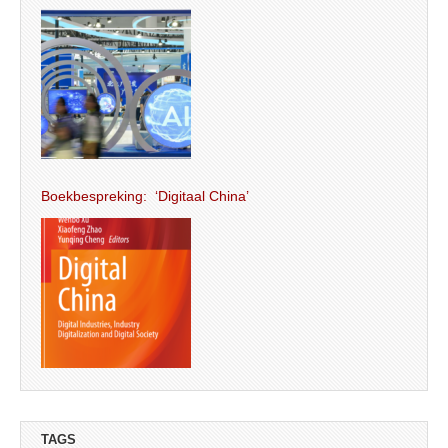
Boekbespreking: ‘Digitaal China’
TAGS