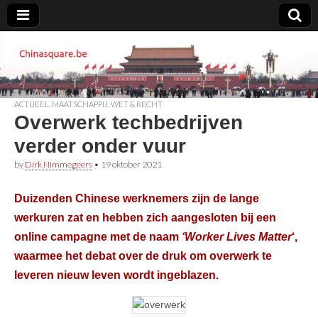
Chinasquare.be
ACTUEEL
,
MAATSCHAPPIJ
,
WET & RECHT
Overwerk techbedrijven
verder onder vuur
by
Dirk Nimmegeers
•
19 oktober 2021
Duizenden Chinese werknemers zijn de lange
werkuren zat en hebben zich aangesloten bij een
online campagne met de naam
‘Worker Lives Matter
‘,
waarmee het debat over de druk om overwerk te
leveren nieuw leven wordt ingeblazen.