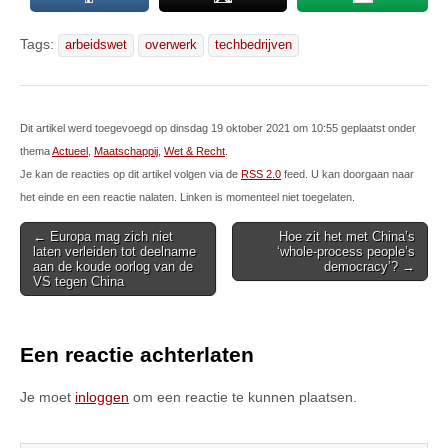
Tags:
arbeidswet
overwerk
techbedrijven
Dit artikel werd toegevoegd op dinsdag 19 oktober 2021 om 10:55 geplaatst onder
thema
Actueel
,
Maatschappij
,
Wet & Recht
.
Je kan de reacties op dit artikel volgen via de
RSS 2.0
feed. U kan doorgaan naar
het einde en een reactie nalaten. Linken is momenteel niet toegelaten.
Post
← Europa mag zich niet
Hoe zit het met China’s
laten verleiden tot deelname
‘whole-process people’s
navigation
aan de koude oorlog van de
democracy’? →
VS tegen China
Een reactie achterlaten
Je moet
inloggen
om een reactie te kunnen plaatsen.