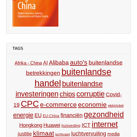
TAGS
auto's
Alibaba
buitenlandse
AI
Afrika - China
buitenlandse
betrekkingen
handel
buitenlandse
investeringen
corruptie
chips
Covid-
CPC
e-commerce
economie
19
elektriciteit
gezondheid
energie
financiën
EU
EU-China
internet
ICT
Hongkong
Huawei
huisvesting
klimaat
luchtvervuiling
justitie
media
luchtvaart