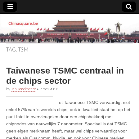
Chinasquare.be
TAG:
TSM
Taiwanese TSMC centraal in
de chips sector
by
Jan Jonckheere
•
7 mei 2018
et Taiwanese TSMC vervaardigt niet
enkel 57% van ’s werelds chips, ook in kwaliteit staat het op het
punt Intel te overvleugelen door een chipsbakkerij met
chipnodes van nauwelijks 7 nanometer. Speciaal is dat TSMC
geen eigen merknaam heeft, maar wel chips vervaardigt voor
merken als Qualcomm, Nvidia, en ook voor Chinese merken