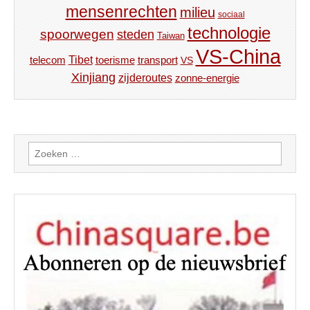
mensenrechten
milieu
sociaal
technologie
spoorwegen
steden
Taiwan
VS-China
Tibet
toerisme
transport
telecom
VS
Xinjiang
zijderoutes
zonne-energie
Zoeken
naar: