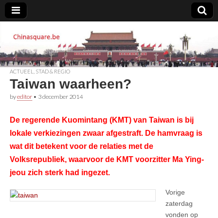
Chinasquare.be
ACTUEEL
,
STAD & REGIO
Taiwan waarheen?
by
editor
•
3 december 2014
De regerende Kuomintang (KMT) van Taiwan is bij
lokale verkiezingen zwaar afgestraft. De hamvraag is
wat dit betekent voor de relaties met de
Volksrepubliek, waarvoor de KMT voorzitter Ma Ying-
jeou zich sterk had ingezet.
Vorige
zaterdag
vonden op