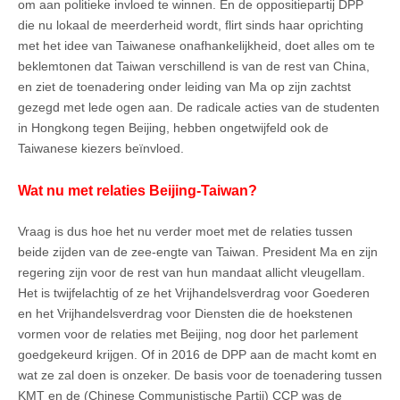
om aan politieke invloed te winnen. En de oppositiepartij DPP
die nu lokaal de meerderheid wordt, flirt sinds haar oprichting
met het idee van Taiwanese onafhankelijkheid, doet alles om te
beklemtonen dat Taiwan verschillend is van de rest van China,
en ziet de toenadering onder leiding van Ma op zijn zachtst
gezegd met lede ogen aan. De radicale acties van de studenten
in Hongkong tegen Beijing, hebben ongetwijfeld ook de
Taiwanese kiezers beïnvloed.
Wat nu met relaties Beijing-Taiwan?
Vraag is dus hoe het nu verder moet met de relaties tussen
beide zijden van de zee-engte van Taiwan. President Ma en zijn
regering zijn voor de rest van hun mandaat allicht vleugellam.
Het is twijfelachtig of ze het Vrijhandelsverdrag voor Goederen
en het Vrijhandelsverdrag voor Diensten die de hoekstenen
vormen voor de relaties met Beijing, nog door het parlement
goedgekeurd krijgen. Of in 2016 de DPP aan de macht komt en
wat ze zal doen is onzeker. De basis voor de toenadering tussen
KMT en de (Chinese Communistische Partij) CCP was de