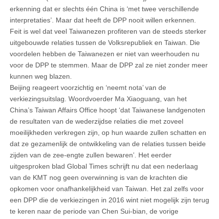
erkenning dat er slechts één China is ‘met twee verschillende
interpretaties’. Maar dat heeft de DPP nooit willen erkennen.
Feit is wel dat veel Taiwanezen profiteren van de steeds sterker
uitgebouwde relaties tussen de Volksrepubliek en Taiwan. Die
voordelen hebben de Taiwanezen er niet van weerhouden nu
voor de DPP te stemmen. Maar de DPP zal ze niet zonder meer
kunnen weg blazen.
Beijing reageert voorzichtig en ‘neemt nota’ van de
verkiezingsuitslag. Woordvoerder Ma Xiaoguang, van het
China’s Taiwan Affairs Office hoopt ‘dat Taiwanese landgenoten
de resultaten van de wederzijdse relaties die met zoveel
moeilijkheden verkregen zijn, op hun waarde zullen schatten en
dat ze gezamenlijk de ontwikkeling van de relaties tussen beide
zijden van de zee-engte zullen bewaren’. Het eerder
uitgesproken blad Global Times schrijft nu dat een nederlaag
van de KMT nog geen overwinning is van de krachten die
opkomen voor onafhankelijkheid van Taiwan. Het zal zelfs voor
een DPP die de verkiezingen in 2016 wint niet mogelijk zijn terug
te keren naar de periode van Chen Sui-bian, de vorige