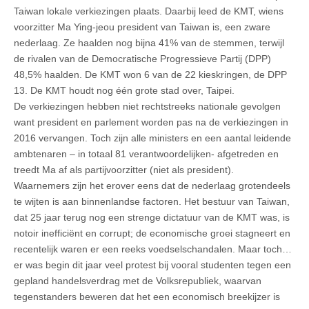
Taiwan lokale verkiezingen plaats. Daarbij leed de KMT, wiens
voorzitter Ma Ying-jeou president van Taiwan is, een zware
nederlaag. Ze haalden nog bijna 41% van de stemmen, terwijl
de rivalen van de Democratische Progressieve Partij (DPP)
48,5% haalden. De KMT won 6 van de 22 kieskringen, de DPP
13. De KMT houdt nog één grote stad over, Taipei.
De verkiezingen hebben niet rechtstreeks nationale gevolgen
want president en parlement worden pas na de verkiezingen in
2016 vervangen. Toch zijn alle ministers en een aantal leidende
ambtenaren – in totaal 81 verantwoordelijken- afgetreden en
treedt Ma af als partijvoorzitter (niet als president).
Waarnemers zijn het erover eens dat de nederlaag grotendeels
te wijten is aan binnenlandse factoren. Het bestuur van Taiwan,
dat 25 jaar terug nog een strenge dictatuur van de KMT was, is
notoir inefficiënt en corrupt; de economische groei stagneert en
recentelijk waren er een reeks voedselschandalen. Maar toch…
er was begin dit jaar veel protest bij vooral studenten tegen een
gepland handelsverdrag met de Volksrepubliek, waarvan
tegenstanders beweren dat het een economisch breekijzer is