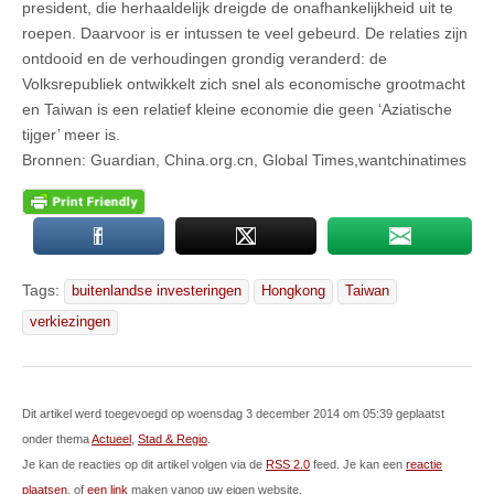
president, die herhaaldelijk dreigde de onafhankelijkheid uit te
roepen. Daarvoor is er intussen te veel gebeurd. De relaties zijn
ontdooid en de verhoudingen grondig veranderd: de
Volksrepubliek ontwikkelt zich snel als economische grootmacht
en Taiwan is een relatief kleine economie die geen ‘Aziatische
tijger’ meer is.
Bronnen: Guardian, China.org.cn, Global Times,wantchinatimes
Tags:
buitenlandse investeringen
Hongkong
Taiwan
verkiezingen
Dit artikel werd toegevoegd op woensdag 3 december 2014 om 05:39 geplaatst
onder thema
Actueel
,
Stad & Regio
.
Je kan de reacties op dit artikel volgen via de
RSS 2.0
feed. Je kan een
reactie
plaatsen
, of
een link
maken vanop uw eigen website.