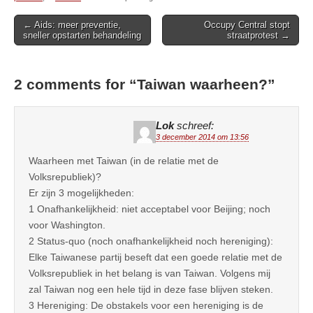
Post
← Aids: meer preventie,
Occupy Central stopt
sneller opstarten behandeling
straatprotest →
navigation
2 comments for “
Taiwan waarheen?
”
Lok
schreef:
3 december 2014 om 13:56
Waarheen met Taiwan (in de relatie met de
Volksrepubliek)?
Er zijn 3 mogelijkheden:
1 Onafhankelijkheid: niet acceptabel voor Beijing; noch
voor Washington.
2 Status-quo (noch onafhankelijkheid noch hereniging):
Elke Taiwanese partij beseft dat een goede relatie met de
Volksrepubliek in het belang is van Taiwan. Volgens mij
zal Taiwan nog een hele tijd in deze fase blijven steken.
3 Hereniging: De obstakels voor een hereniging is de