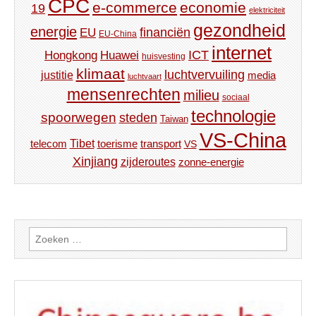
CPC
e-commerce
economie
19
elektriciteit
gezondheid
energie
financiën
EU
EU-China
internet
ICT
Hongkong
Huawei
huisvesting
klimaat
luchtvervuiling
justitie
media
luchtvaart
mensenrechten
milieu
sociaal
technologie
spoorwegen
steden
Taiwan
VS-China
Tibet
toerisme
transport
telecom
VS
Xinjiang
zijderoutes
zonne-energie
Zoeken
naar: