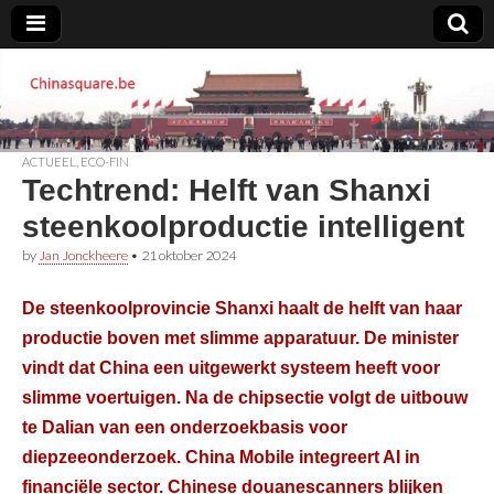
Chinasquare.be
ACTUEEL
,
ECO-FIN
Techtrend: Helft van Shanxi
steenkoolproductie intelligent
by
Jan Jonckheere
•
21 oktober 2024
De steenkoolprovincie Shanxi haalt de helft van haar
productie boven met slimme apparatuur. De minister
vindt dat China een uitgewerkt systeem heeft voor
slimme voertuigen. Na de chipsectie volgt de uitbouw
te Dalian van een onderzoekbasis voor
diepzeeonderzoek. China Mobile integreert AI in
financiële sector. Chinese douanescanners blijken