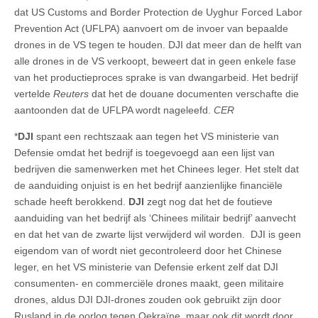
dat US Customs and Border Protection de Uyghur Forced Labor
Prevention Act (UFLPA) aanvoert om de invoer van bepaalde
drones in de VS tegen te houden. DJI dat meer dan de helft van
alle drones in de VS verkoopt, beweert dat in geen enkele fase
van het productieproces sprake is van dwangarbeid. Het bedrijf
vertelde
Reuters
dat het de douane documenten verschafte die
aantoonden dat de UFLPA wordt nageleefd.
CER
*
DJI
spant een rechtszaak aan tegen het VS ministerie van
Defensie omdat het bedrijf is toegevoegd aan een lijst van
bedrijven die samenwerken met het Chinees leger. Het stelt dat
de aanduiding onjuist is en het bedrijf aanzienlijke financiële
schade heeft berokkend.
DJI
zegt nog dat het de foutieve
aanduiding van het bedrijf als ‘Chinees militair bedrijf’ aanvecht
en dat het van de zwarte lijst verwijderd wil worden. DJI is geen
eigendom van of wordt niet gecontroleerd door het Chinese
leger, en het VS ministerie van Defensie erkent zelf dat DJI
consumenten- en commerciële drones maakt, geen militaire
drones, aldus DJI DJI-drones zouden ook gebruikt zijn door
Rusland in de oorlog tegen Oekraïne, maar ook dit wordt door