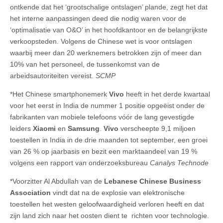
ontkende dat het ‘grootschalige ontslagen’ plande, zegt het dat
het interne aanpassingen deed die nodig waren voor de
‘optimalisatie van O&O’ in het hoofdkantoor en de belangrijkste
verkoopsteden. Volgens de Chinese wet is voor ontslagen
waarbij meer dan 20 werknemers betrokken zijn of meer dan
10% van het personeel, de tussenkomst van de
arbeidsautoriteiten vereist.
SCMP
*Het Chinese smartphonemerk
Vivo
heeft in het derde kwartaal
voor het eerst in India de nummer 1 positie opgeëist onder de
fabrikanten van mobiele telefoons vóór de lang gevestigde
leiders
Xiaomi
en
Samsung
.
Vivo
verscheepte 9,1 miljoen
toestellen in India in de drie maanden tot september, een groei
van 26 % op jaarbasis en bezit een marktaandeel van 19 %
volgens een rapport van onderzoeksbureau
Canalys Technode
*Voorzitter Al Abdullah van de
Lebanese Chinese Business
Association
vindt dat na de explosie van elektronische
toestellen het westen geloofwaardigheid verloren heeft en dat
zijn land zich naar het oosten dient te richten voor technologie.