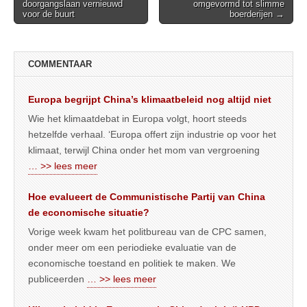
doorgangslaan vernieuwd
omgevormd tot slimme
navigation
voor de buurt
boerderijen →
COMMENTAAR
Europa begrijpt China’s klimaatbeleid nog altijd niet
Wie het klimaatdebat in Europa volgt, hoort steeds
hetzelfde verhaal. ‘Europa offert zijn industrie op voor het
klimaat, terwijl China onder het mom van vergroening
… >> lees meer
Hoe evalueert de Communistische Partij van China
de economische situatie?
Vorige week kwam het politbureau van de CPC samen,
onder meer om een periodieke evaluatie van de
economische toestand en politiek te maken. We
publiceerden
… >> lees meer