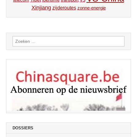
telecom
VS
Xinjiang
zijderoutes
zonne-energie
Zoeken
naar:
DOSSIERS