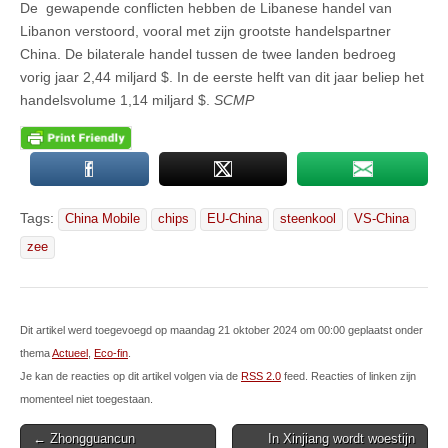
De gewapende conflicten hebben de Libanese handel van
Libanon verstoord, vooral met zijn grootste handelspartner
China. De bilaterale handel tussen de twee landen bedroeg
vorig jaar 2,44 miljard $. In de eerste helft van dit jaar beliep het
handelsvolume 1,14 miljard $.
SCMP
Tags:
China Mobile
chips
EU-China
steenkool
VS-China
zee
Dit artikel werd toegevoegd op maandag 21 oktober 2024 om 00:00 geplaatst onder
thema
Actueel
,
Eco-fin
.
Je kan de reacties op dit artikel volgen via de
RSS 2.0
feed. Reacties of linken zijn
momenteel niet toegestaan.
Post
← Zhongguancun
In Xinjiang wordt woestijn