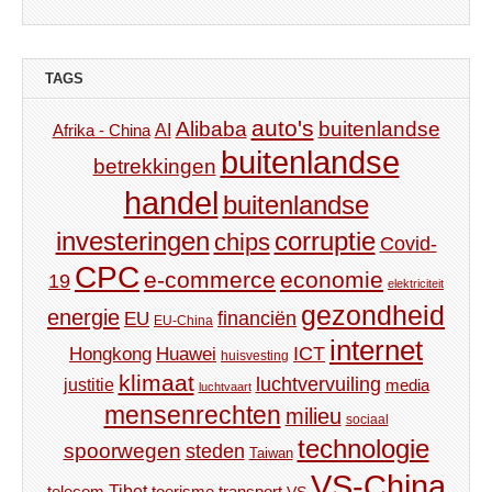
TAGS
auto's
Alibaba
buitenlandse
AI
Afrika - China
buitenlandse
betrekkingen
handel
buitenlandse
investeringen
corruptie
chips
Covid-
CPC
e-commerce
economie
19
elektriciteit
gezondheid
energie
financiën
EU
EU-China
internet
ICT
Hongkong
Huawei
huisvesting
klimaat
luchtvervuiling
justitie
media
luchtvaart
mensenrechten
milieu
sociaal
technologie
spoorwegen
steden
Taiwan
VS-China
Tibet
toerisme
transport