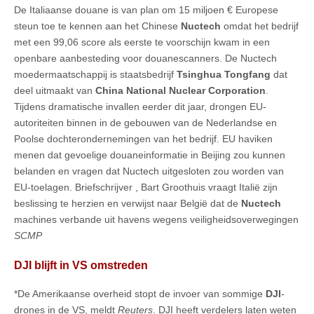
De Italiaanse douane is van plan om 15 miljoen € Europese
steun toe te kennen aan het Chinese
Nuctech
omdat het bedrijf
met een 99,06 score als eerste te voorschijn kwam in een
openbare aanbesteding voor douanescanners. De Nuctech
moedermaatschappij is staatsbedrijf
Tsinghua Tongfang
dat
deel uitmaakt van
China National Nuclear Corporation
.
Tijdens dramatische invallen eerder dit jaar, drongen EU-
autoriteiten binnen in de gebouwen van de Nederlandse en
Poolse dochterondernemingen van het bedrijf. EU haviken
menen dat gevoelige douaneinformatie in Beijing zou kunnen
belanden en vragen dat Nuctech uitgesloten zou worden van
EU-toelagen. Briefschrijver , Bart Groothuis vraagt Italië zijn
beslissing te herzien en verwijst naar België dat de
Nuctech
machines verbande uit havens wegens veiligheidsoverwegingen
SCMP
DJI blijft in VS omstreden
*De Amerikaanse overheid stopt de invoer van sommige
DJI
-
drones in de VS, meldt
Reuters
. DJI heeft verdelers laten weten