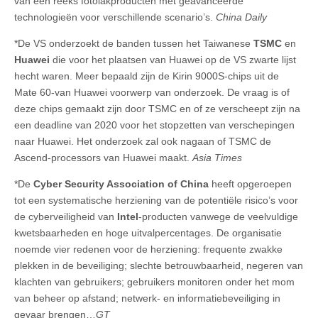
van een reeks fotolakproducten met geavanceerde
technologieën voor verschillende scenario’s.
China Daily
*De VS onderzoekt de banden tussen het Taiwanese
TSMC
en
Huawei
die voor het plaatsen van Huawei op de VS zwarte lijst
hecht waren. Meer bepaald zijn de Kirin 9000S-chips uit de
Mate 60-van Huawei voorwerp van onderzoek. De vraag is of
deze chips gemaakt zijn door TSMC en of ze verscheept zijn na
een deadline van 2020 voor het stopzetten van verschepingen
naar Huawei. Het onderzoek zal ook nagaan of TSMC de
Ascend-processors van Huawei maakt.
Asia Times
*De
Cyber Security Association of China
heeft opgeroepen
tot een systematische herziening van de potentiële risico’s voor
de cyberveiligheid van
Intel
-producten vanwege de veelvuldige
kwetsbaarheden en hoge uitvalpercentages. De organisatie
noemde vier redenen voor de herziening: frequente zwakke
plekken in de beveiliging; slechte betrouwbaarheid, negeren van
klachten van gebruikers; gebruikers monitoren onder het mom
van beheer op afstand; netwerk- en informatiebeveiliging in
gevaar brengen…
GT