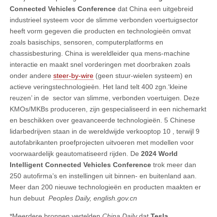
Connected Vehicles Conference
dat China een uitgebreid
industrieel systeem voor de slimme verbonden voertuigsector
heeft vorm gegeven die producten en technologieën omvat
zoals basischips, sensoren, computerplatforms en
chassisbesturing. China is wereldleider qua mens-machine
interactie en maakt snel vorderingen met doorbraken zoals
onder andere
steer-by-wire
(geen stuur-wielen systeem) en
actieve veringstechnologieën. Het land telt 400 zgn.‘kleine
reuzen’ in de sector van slimme, verbonden voertuigen. Deze
KMOs/MKBs produceren, zijn gespecialiseerd in een nichemarkt
en beschikken over geavanceerde technologieën. 5 Chinese
lidarbedrijven staan in de wereldwijde verkooptop 10 , terwijl 9
autofabrikanten proefprojecten uitvoeren met modellen voor
voorwaardelijk geautomatiseerd rijden. De
2024 World
Intelligent Connected Vehicles Conference
trok meer dan
250 autofirma’s en instellingen uit binnen- en buitenland aan.
Meer dan 200 nieuwe technologieën en producten maakten er
hun debuut
Peoples Daily, english.gov.cn
*Meerdere bronnen vertelden
China Daily
dat
Tesla