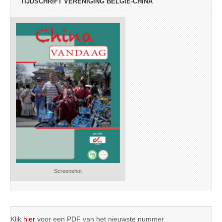
TIJDSCHRIFT VERENIGING BELGIË-CHINA
Screenshot
Klik
hier
voor een PDF van het nieuwste nummer