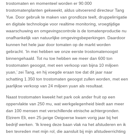
trostomaten en momenteel worden er 90.000
trostomatenplanten gekweekt, aldus uitvoerend directeur Tang
Yue. Door gebruik te maken van grondloze teelt, druppelirrigatie
en digitale technologie voor realtime monitoring, vroegtijdige
waarschuwing en omgevingscontrole is de tomatenproductie nu
onafhankelijk van natuurlijke omgevingsbeperkingen. Daardoor
kunnen het hele jaar door tomaten op de markt worden
gebracht. ‘In mei hebben we onze eerste trostomatenoogst
binnengehaald. Tot nu toe hebben we meer dan 600 ton
trostomaten geoogst, met een verkoop van bijna 10 miljoen
yuan,’ zei Tang, en hij voegde eraan toe dat dit jaar naar
schatting 1.350 ton trostomaten geoogst zullen worden, met een
jaarlijkse verkoop van 24 miljoen yuan als resultaat.
Naast trostomaten kweekt het park ook ander fruit op een
oppervlakte van 250 mu, wat werkgelegenheid biedt aan meer
dan 100 mensen met verschillende etnische achtergronden.
Elzirem Eli, een 25-jarige Oeigoerse kwam vorig jaar bij het
bedrijf werken. ‘Ik kreeg deze baan vlak na het afstuderen en ik
ben tevreden met mijn rol, die aansluit bij mijn afstudeerrichting