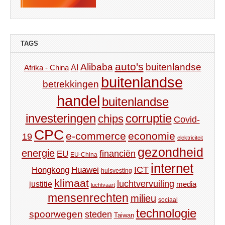
TAGS
auto's
Alibaba
buitenlandse
AI
Afrika - China
buitenlandse
betrekkingen
handel
buitenlandse
investeringen
corruptie
chips
Covid-
CPC
e-commerce
economie
19
elektriciteit
gezondheid
energie
financiën
EU
EU-China
internet
ICT
Hongkong
Huawei
huisvesting
klimaat
luchtvervuiling
justitie
media
luchtvaart
mensenrechten
milieu
sociaal
technologie
spoorwegen
steden
Taiwan