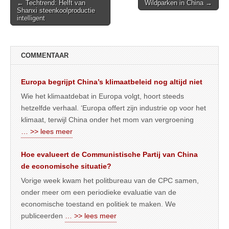
Post
← Techtrend: Helft van
Wildparken in China →
Shanxi steenkoolproductie
navigation
intelligent
COMMENTAAR
Europa begrijpt China’s klimaatbeleid nog altijd niet
Wie het klimaatdebat in Europa volgt, hoort steeds
hetzelfde verhaal. ‘Europa offert zijn industrie op voor het
klimaat, terwijl China onder het mom van vergroening
… >> lees meer
Hoe evalueert de Communistische Partij van China
de economische situatie?
Vorige week kwam het politbureau van de CPC samen,
onder meer om een periodieke evaluatie van de
economische toestand en politiek te maken. We
publiceerden
… >> lees meer