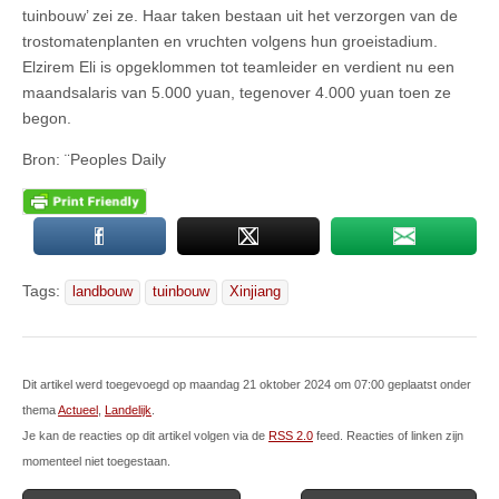
tuinbouw’ zei ze. Haar taken bestaan uit het verzorgen van de
trostomatenplanten en vruchten volgens hun groeistadium.
Elzirem Eli is opgeklommen tot teamleider en verdient nu een
maandsalaris van 5.000 yuan, tegenover 4.000 yuan toen ze
begon.
Bron: ¨Peoples Daily
Tags:
landbouw
tuinbouw
Xinjiang
Dit artikel werd toegevoegd op maandag 21 oktober 2024 om 07:00 geplaatst onder
thema
Actueel
,
Landelijk
.
Je kan de reacties op dit artikel volgen via de
RSS 2.0
feed. Reacties of linken zijn
momenteel niet toegestaan.