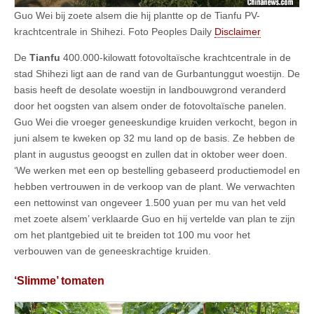
Guo Wei bij zoete alsem die hij plantte op de Tianfu PV-
krachtcentrale in Shihezi. Foto Peoples Daily
Disclaimer
De
Tianfu
400.000-kilowatt fotovoltaïsche krachtcentrale in de
stad Shihezi ligt aan de rand van de Gurbantunggut woestijn. De
basis heeft de desolate woestijn in landbouwgrond veranderd
door het oogsten van alsem onder de fotovoltaïsche panelen.
Guo Wei die vroeger geneeskundige kruiden verkocht, begon in
juni alsem te kweken op 32 mu land op de basis. Ze hebben de
plant in augustus geoogst en zullen dat in oktober weer doen.
‘We werken met een op bestelling gebaseerd productiemodel en
hebben vertrouwen in de verkoop van de plant. We verwachten
een nettowinst van ongeveer 1.500 yuan per mu van het veld
met zoete alsem’ verklaarde Guo en hij vertelde van plan te zijn
om het plantgebied uit te breiden tot 100 mu voor het
verbouwen van de geneeskrachtige kruiden.
‘Slimme’ tomaten