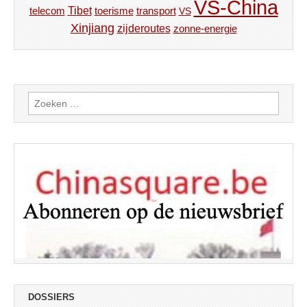
VS-China
Tibet
toerisme
transport
telecom
VS
Xinjiang
zijderoutes
zonne-energie
Zoeken
naar:
DOSSIERS