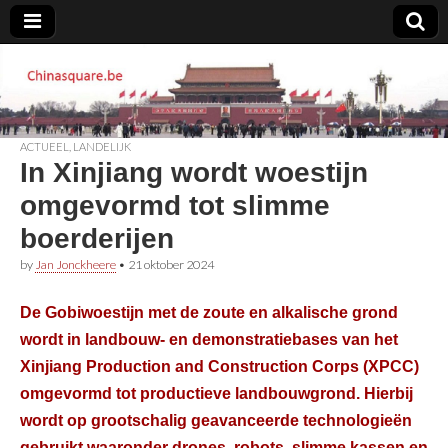
Chinasquare.be
ACTUEEL
,
LANDELIJK
In Xinjiang wordt woestijn
omgevormd tot slimme
boerderijen
by
Jan Jonckheere
•
21 oktober 2024
De Gobiwoestijn met de zoute en alkalische grond
wordt in landbouw- en demonstratiebases van het
Xinjiang Production and Construction Corps (XPCC)
omgevormd tot productieve landbouwgrond. Hierbij
wordt op grootschalig geavanceerde technologieën
gebruikt waaronder drones, robots, slimme kassen en