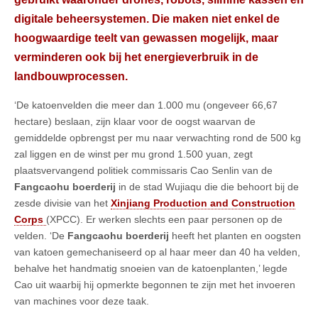
digitale beheersystemen. Die maken niet enkel de
hoogwaardige teelt van gewassen mogelijk, maar
verminderen ook bij het energieverbruik in de
landbouwprocessen.
‘De katoenvelden die meer dan 1.000 mu (ongeveer 66,67
hectare) beslaan, zijn klaar voor de oogst waarvan de
gemiddelde opbrengst per mu naar verwachting rond de 500 kg
zal liggen en de winst per mu grond 1.500 yuan, zegt
plaatsvervangend politiek commissaris Cao Senlin van de
Fangcaohu boerderij
in de stad Wujiaqu die die behoort bij de
zesde divisie van het
Xinjiang Production and Construction
Corps
(XPCC). Er werken slechts een paar personen op de
velden. ‘De
Fangcaohu boerderij
heeft het planten en oogsten
van katoen gemechaniseerd op al haar meer dan 40 ha velden,
behalve het handmatig snoeien van de katoenplanten,’ legde
Cao uit waarbij hij opmerkte begonnen te zijn met het invoeren
van machines voor deze taak.