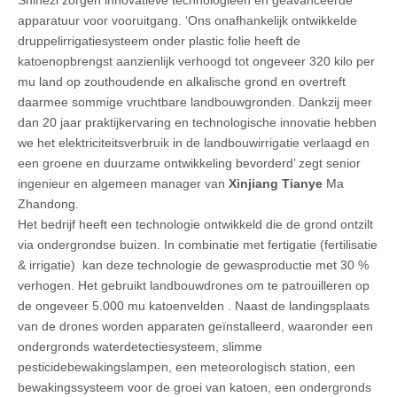
Shihezi zorgen innovatieve technologieën en geavanceerde
apparatuur voor vooruitgang. ‘Ons onafhankelijk ontwikkelde
druppelirrigatiesysteem onder plastic folie heeft de
katoenopbrengst aanzienlijk verhoogd tot ongeveer 320 kilo per
mu land op zouthoudende en alkalische grond en overtreft
daarmee sommige vruchtbare landbouwgronden. Dankzij meer
dan 20 jaar praktijkervaring en technologische innovatie hebben
we het elektriciteitsverbruik in de landbouwirrigatie verlaagd en
een groene en duurzame ontwikkeling bevorderd’ zegt senior
ingenieur en algemeen manager van
Xinjiang Tianye
Ma
Zhandong.
Het bedrijf heeft een technologie ontwikkeld die de grond ontzilt
via ondergrondse buizen. In combinatie met fertigatie (fertilisatie
& irrigatie) kan deze technologie de gewasproductie met 30 %
verhogen. Het gebruikt landbouwdrones om te patrouilleren op
de ongeveer 5.000 mu katoenvelden . Naast de landingsplaats
van de drones worden apparaten geïnstalleerd, waaronder een
ondergronds waterdetectiesysteem, slimme
pesticidebewakingslampen, een meteorologisch station, een
bewakingssysteem voor de groei van katoen, een ondergronds