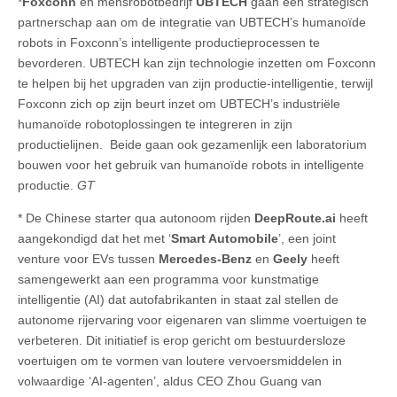
*
Foxconn
en mensrobotbedrijf
UBTECH
gaan een strategisch
partnerschap aan om de integratie van UBTECH’s humanoïde
robots in Foxconn’s intelligente productieprocessen te
bevorderen. UBTECH kan zijn technologie inzetten om Foxconn
te helpen bij het upgraden van zijn productie-intelligentie, terwijl
Foxconn zich op zijn beurt inzet om UBTECH’s industriële
humanoïde robotoplossingen te integreren in zijn
productielijnen. Beide gaan ook gezamenlijk een laboratorium
bouwen voor het gebruik van humanoïde robots in intelligente
productie.
GT
* De Chinese starter qua autonoom rijden
DeepRoute.ai
heeft
aangekondigd dat het met ‘
Smart Automobile
’, een joint
venture voor EVs tussen
Mercedes-Benz
en
Geely
heeft
samengewerkt aan een programma voor kunstmatige
intelligentie (AI) dat autofabrikanten in staat zal stellen de
autonome rijervaring voor eigenaren van slimme voertuigen te
verbeteren. Dit initiatief is erop gericht om bestuurdersloze
voertuigen om te vormen van loutere vervoersmiddelen in
volwaardige ‘AI-agenten’, aldus CEO Zhou Guang van