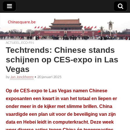
Chinasquare.be
ACTUEEL
,
ECO-FIN
Techtrends: Chinese stands
schijnen op CES-expo in Las
Vegas
by
Jan Jonckheere
•
20 januari 2025
Op de CES-expo te Las Vegas namen Chinese
exposanten een kwart in van het totaal en liepen er
onder meer in de kijker met slimme brillen. China
vaardigde een plan uit voor de beveiliging van zijn
data en Hebei leidt in computerkracht. Deze week
weer diverse acties tegen China én tegenreacties.