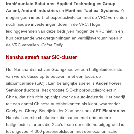
IronMountain Solutions, Applied Technologies Group,
Axient, Anduril Industries
en
Maritime Tactical Systems.
Ze
mogen geen import- of exportactiviteiten met de VRC verrichten
noch nieuwe investeringen doen in de VRC. Hoge
leidinggevenden van deze bedrijven mogen de VRC niet in en
hun bestaande werkvergunningen en verblijfsvergunningen in
de VRC vervallen.
China Daily
Nansha streeft naar SIC-cluster
Het Nansha-district van Guangzhou wil een halfgeleidercluster
van wereldklasse op te bouwen, met een focus op
siliciumcarbide (SiC) . Een belangrijke speler is
AscenPower
Semiconductors,
het grootste SiC-chipproductieproject in
China, dat zich richt op chips voor de auto-industrie. Het bedrijf
telt een aantal Chinese autofabrikanten als klant, waaronder
Geely
en
Chery
. Bedrijfsleider Xiao bezit ook
APT Electronics,
Nansha’s eerste chipfabriek die samen met drie andere
halfgeleider starters die Xiao’s team oprichtte nu uitgegroeid is
tot ongeveer 4.000 personeelsleden met een economische