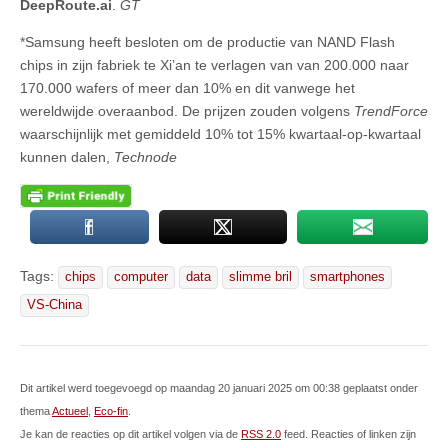
DeepRoute.ai
.
GT
*Samsung heeft besloten om de productie van NAND Flash
chips in zijn fabriek te Xi’an te verlagen van van 200.000 naar
170.000 wafers of meer dan 10% en dit vanwege het
wereldwijde overaanbod. De prijzen zouden volgens
TrendForce
waarschijnlijk met gemiddeld 10% tot 15% kwartaal-op-kwartaal
kunnen dalen,
Technode
Tags:
chips
computer
data
slimme bril
smartphones
VS-China
Dit artikel werd toegevoegd op maandag 20 januari 2025 om 00:38 geplaatst onder
thema
Actueel
,
Eco-fin
.
Je kan de reacties op dit artikel volgen via de
RSS 2.0
feed. Reacties of linken zijn