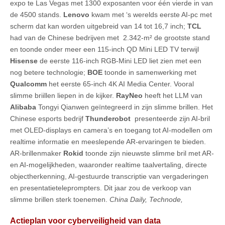
expo te Las Vegas met 1300 exposanten voor één vierde in van
de 4500 stands.
Lenovo
kwam met ‘s werelds eerste AI-pc met
scherm dat kan worden uitgebreid van 14 tot 16,7 inch;
TCL
had van de Chinese bedrijven met 2.342-m² de grootste stand
en toonde onder meer een 115-inch QD Mini LED TV terwijl
Hisense
de eerste 116-inch RGB-Mini LED liet zien met een
nog betere technologie;
BOE
toonde in samenwerking met
Qualcomm
het eerste 65-inch 4K AI Media Center. Vooral
slimme briillen liepen in de kijker.
RayNeo
heeft het LLM van
Alibaba
Tongyi Qianwen geïntegreerd in zijn slimme brillen. Het
Chinese esports bedrijf
Thunderobot
presenteerde zijn AI-bril
met OLED-displays en camera’s en toegang tot AI-modellen om
realtime informatie en meeslepende AR-ervaringen te bieden.
AR-brillenmaker
Rokid
toonde zijn nieuwste slimme bril met AR-
en AI-mogelijkheden, waaronder realtime taalvertaling, directe
objectherkenning, AI-gestuurde transcriptie van vergaderingen
en presentatieteleprompters. Dit jaar zou de verkoop van
slimme brillen sterk toenemen.
China Daily, Technode,
Actieplan voor cyberveiligheid van data