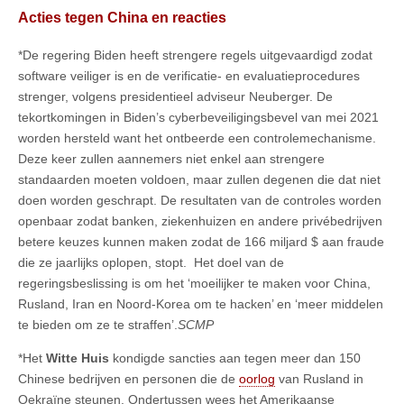
Acties tegen China en reacties
*De regering Biden heeft strengere regels uitgevaardigd zodat
software veiliger is en de verificatie- en evaluatieprocedures
strenger, volgens presidentieel adviseur Neuberger. De
tekortkomingen in Biden’s cyberbeveiligingsbevel van mei 2021
worden hersteld want het ontbeerde een controlemechanisme.
Deze keer zullen aannemers niet enkel aan strengere
standaarden moeten voldoen, maar zullen degenen die dat niet
doen worden geschrapt. De resultaten van de controles worden
openbaar zodat banken, ziekenhuizen en andere privébedrijven
betere keuzes kunnen maken zodat de 166 miljard $ aan fraude
die ze jaarlijks oplopen, stopt. Het doel van de
regeringsbeslissing is om het ‘moeilijker te maken voor China,
Rusland, Iran en Noord-Korea om te hacken’ en ‘meer middelen
te bieden om ze te straffen’.
SCMP
*Het
Witte Huis
kondigde sancties aan tegen meer dan 150
Chinese bedrijven en personen die de
oorlog
van Rusland in
Oekraïne steunen. Ondertussen wees het Amerikaanse