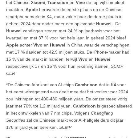
het Chinese
Xiaomi
,
Transsion
en
Vivo
de top vijf compleet
maakten.
Apple
heroverde de eerste plaats op de Chinese
smartphonemarkt in K4, maar zakte naar de derde plaats in
geheel 2024 door onder meer een oplevende
Huawei
. De
Huawei
zendingen stegen met 24 % op jaarbasis voor het
kwartaal en met 37 % voor het hele jaar. In geheel 2024 bleef
Apple
achter
Vivo
en
Huawei
in China waar de verschepingen
met 17 % daalden tot 42,9 miljoen stuks. De iPhone-maker had
15 % van de markt in handen, terwijl
Vivo
en
Huawei
respectievelijk 17 en 16 % voor hun rekening namen.
SCMP,
CER
*De Chinese fabrikant van AI-chips
Cambricon
dat in K4 voor
het eerst winstgevend was deelt mee dat het verlies voor 2024
zou inkrimpen tot 400-480 miljoen yuan. De omzet steeg vorig
jaar met 70% tot 1,2 miljard yuan.
Cambricon
is gespecialiseerd
in het ontwikkelen van 7 nm chips. Volgens
Changjiang
Securities
zal de Chinese markt voor AI-halfgeleiders dit jaar
178 miljard yuan bereiken.
SCMP