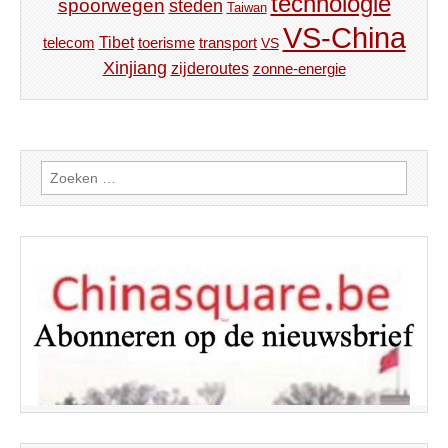
technologie
spoorwegen
steden
Taiwan
VS-China
Tibet
toerisme
transport
telecom
VS
Xinjiang
zijderoutes
zonne-energie
Zoeken
naar: