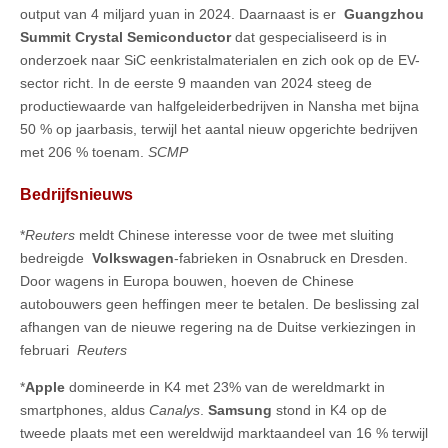
output van 4 miljard yuan in 2024. Daarnaast is er
Guangzhou
Summit Crystal Semiconductor
dat gespecialiseerd is in
onderzoek naar SiC eenkristalmaterialen en zich ook op de EV-
sector richt. In de eerste 9 maanden van 2024 steeg de
productiewaarde van halfgeleiderbedrijven in Nansha met bijna
50 % op jaarbasis, terwijl het aantal nieuw opgerichte bedrijven
met 206 % toenam.
SCMP
Bedrijfsnieuws
*
Reuters
meldt Chinese interesse voor de twee met sluiting
bedreigde
Volkswagen
-fabrieken in Osnabruck en Dresden.
Door wagens in Europa bouwen, hoeven de Chinese
autobouwers geen heffingen meer te betalen. De beslissing zal
afhangen van de nieuwe regering na de Duitse verkiezingen in
februari
Reuters
*
Apple
domineerde in K4 met 23% van de wereldmarkt in
smartphones, aldus
Canalys
.
Samsung
stond in K4 op de
tweede plaats met een wereldwijd marktaandeel van 16 % terwijl