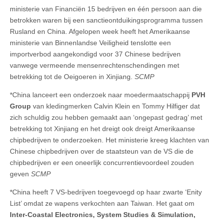
ministerie van Financiën 15 bedrijven en één persoon aan die
betrokken waren bij een sanctieontduikingsprogramma tussen
Rusland en China. Afgelopen week heeft het Amerikaanse
ministerie van Binnenlandse Veiligheid tenslotte een
importverbod aangekondigd voor 37 Chinese bedrijven
vanwege vermeende mensenrechtenschendingen met
betrekking tot de Oeigoeren in Xinjiang.
SCMP
*China lanceert een onderzoek naar moedermaatschappij
PVH
Group
van kledingmerken Calvin Klein en Tommy Hilfiger dat
zich schuldig zou hebben gemaakt aan ‘ongepast gedrag’ met
betrekking tot Xinjiang en het dreigt ook dreigt Amerikaanse
chipbedrijven te onderzoeken. Het ministerie kreeg klachten van
Chinese chipbedrijven over de staatsteun van de VS die de
chipbedrijven er een oneerlijk concurrentievoordeel zouden
geven
SCMP
*China heeft 7 VS-bedrijven toegevoegd op haar zwarte ‘Enity
List’ omdat ze wapens verkochten aan Taiwan. Het gaat om
Inter-Coastal Electronics, System Studies & Simulation,