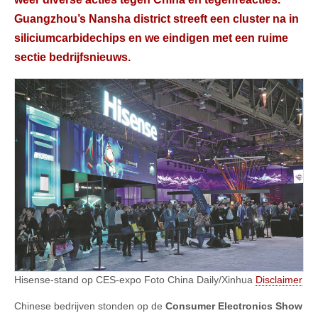
Guangzhou’s Nansha district streeft een cluster na in
siliciumcarbidechips en we eindigen met een ruime
sectie bedrijfsnieuws.
Hisense-stand op CES-expo Foto China Daily/Xinhua
Disclaimer
Chinese bedrijven stonden op de
Consumer Electronics Show