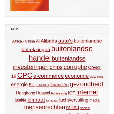
TAGS
auto's
Alibaba
buitenlandse
AI
Afrika - China
buitenlandse
betrekkingen
handel
buitenlandse
investeringen
corruptie
chips
Covid-
CPC
e-commerce
economie
19
elektriciteit
gezondheid
energie
financiën
EU
EU-China
internet
ICT
Hongkong
Huawei
huisvesting
klimaat
luchtvervuiling
justitie
media
luchtvaart
mensenrechten
milieu
sociaal