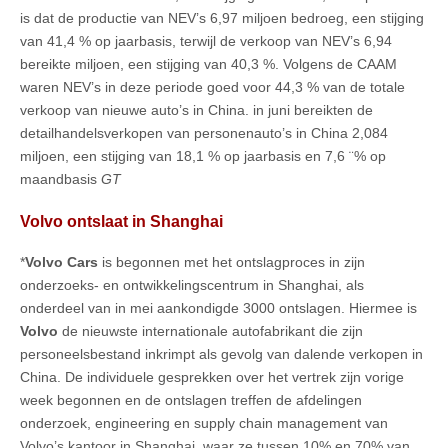
is dat de productie van NEV’s 6,97 miljoen bedroeg, een stijging
van 41,4 % op jaarbasis, terwijl de verkoop van NEV’s 6,94
bereikte miljoen, een stijging van 40,3 %. Volgens de CAAM
waren NEV’s in deze periode goed voor 44,3 % van de totale
verkoop van nieuwe auto’s in China. in juni bereikten de
detailhandelsverkopen van personenauto’s in China 2,084
miljoen, een stijging van 18,1 % op jaarbasis en 7,6 ¨% op
maandbasis
GT
Volvo ontslaat in Shanghai
*
Volvo Cars
is begonnen met het ontslagproces in zijn
onderzoeks- en ontwikkelingscentrum in Shanghai, als
onderdeel van in mei aankondigde 3000 ontslagen. Hiermee is
Volvo
de nieuwste internationale autofabrikant die zijn
personeelsbestand inkrimpt als gevolg van dalende verkopen in
China. De individuele gesprekken over het vertrek zijn vorige
week begonnen en de ontslagen treffen de afdelingen
onderzoek, engineering en supply chain management van
Volvo’s kantoor in Shanghai, waar ze tussen 10% en 70% van