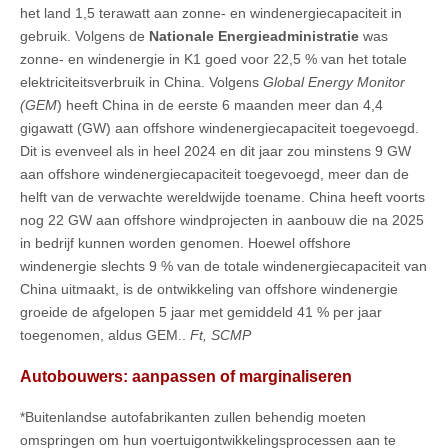
het land 1,5 terawatt aan zonne- en windenergiecapaciteit in
gebruik. Volgens de
Nationale Energieadministratie
was
zonne- en windenergie in K1 goed voor 22,5 % van het totale
elektriciteitsverbruik in China. Volgens
Global Energy Monitor
(GEM
) heeft China in de eerste 6 maanden meer dan 4,4
gigawatt (GW) aan offshore windenergiecapaciteit toegevoegd.
Dit is evenveel als in heel 2024 en dit jaar zou minstens 9 GW
aan offshore windenergiecapaciteit toegevoegd, meer dan de
helft van de verwachte wereldwijde toename. China heeft voorts
nog 22 GW aan offshore windprojecten in aanbouw die na 2025
in bedrijf kunnen worden genomen. Hoewel offshore
windenergie slechts 9 % van de totale windenergiecapaciteit van
China uitmaakt, is de ontwikkeling van offshore windenergie
groeide de afgelopen 5 jaar met gemiddeld 41 % per jaar
toegenomen, aldus GEM..
Ft, SCMP
Autobouwers: aanpassen of marginaliseren
*Buitenlandse autofabrikanten zullen behendig moeten
omspringen om hun voertuigontwikkelingsprocessen aan te