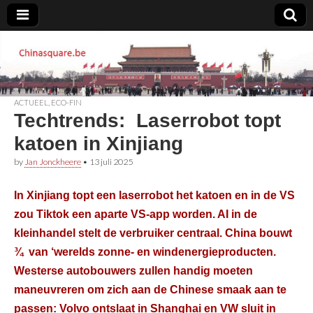
Chinasquare.be
ACTUEEL
,
ECO-FIN
Techtrends: Laserrobot topt
katoen in Xinjiang
by
Jan Jonckheere
•
13 juli 2025
In Xinjiang topt een laserrobot het katoen en in de VS
zou Tiktok een aparte VS-app worden. AI in de
kleinhandel stelt de verbruiker centraal. China bouwt
¾ van ‘werelds zonne- en windenergieproducten.
Westerse autobouwers zullen handig moeten
maneuvreren om zich aan de Chinese smaak aan te
passen: Volvo ontslaat in Shanghai en VW sluit in