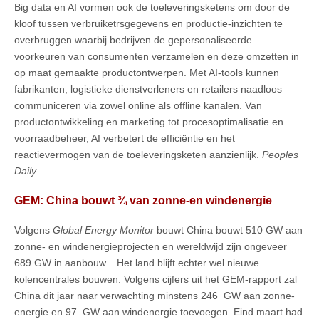
Big data en AI vormen ook de toeleveringsketens om door de
kloof tussen verbruiketrsgegevens en productie-inzichten te
overbruggen waarbij bedrijven de gepersonaliseerde
voorkeuren van consumenten verzamelen en deze omzetten in
op maat gemaakte productontwerpen. Met AI-tools kunnen
fabrikanten, logistieke dienstverleners en retailers naadloos
communiceren via zowel online als offline kanalen. Van
productontwikkeling en marketing tot procesoptimalisatie en
voorraadbeheer, AI verbetert de efficiëntie en het
reactievermogen van de toeleveringsketen aanzienlijk.
Peoples
Daily
GEM: China bouwt ¾ van zonne-en windenergie
Volgens
Global Energy Monitor
bouwt China bouwt 510 GW aan
zonne- en windenergieprojecten en wereldwijd zijn ongeveer
689 GW in aanbouw. . Het land blijft echter wel nieuwe
kolencentrales bouwen. Volgens cijfers uit het GEM-rapport zal
China dit jaar naar verwachting minstens 246 GW aan zonne-
energie en 97 GW aan windenergie toevoegen. Eind maart had