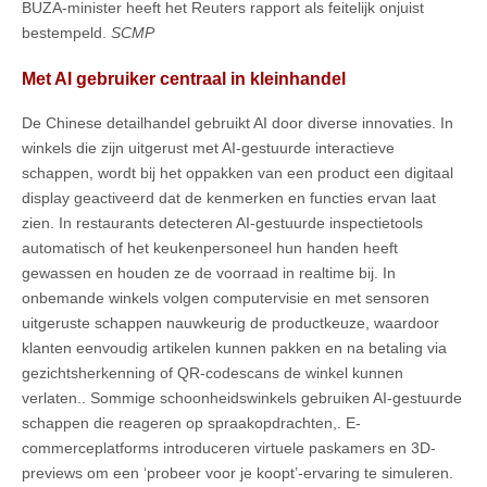
BUZA-minister heeft het Reuters rapport als feitelijk onjuist
bestempeld.
SCMP
Met AI gebruiker centraal in kleinhandel
De Chinese detailhandel gebruikt AI door diverse innovaties. In
winkels die zijn uitgerust met AI-gestuurde interactieve
schappen, wordt bij het oppakken van een product een digitaal
display geactiveerd dat de kenmerken en functies ervan laat
zien. In restaurants detecteren AI-gestuurde inspectietools
automatisch of het keukenpersoneel hun handen heeft
gewassen en houden ze de voorraad in realtime bij. In
onbemande winkels volgen computervisie en met sensoren
uitgeruste schappen nauwkeurig de productkeuze, waardoor
klanten eenvoudig artikelen kunnen pakken en na betaling via
gezichtsherkenning of QR-codescans de winkel kunnen
verlaten.. Sommige schoonheidswinkels gebruiken AI-gestuurde
schappen die reageren op spraakopdrachten,. E-
commerceplatforms introduceren virtuele paskamers en 3D-
previews om een ‘probeer voor je koopt’-ervaring te simuleren.