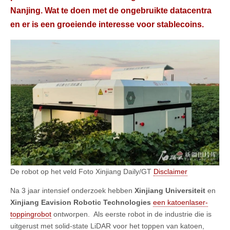
Nanjing. Wat te doen met de ongebruikte datacentra
en er is een groeiende interesse voor stablecoins.
De robot op het veld Foto Xinjiang Daily/GT
Disclaimer
Na 3 jaar intensief onderzoek hebben
Xinjiang Universiteit
en
Xinjiang Eavision Robotic Technologies
een katoenlaser-
toppingrobot
ontworpen. Als eerste robot in de industrie die is
uitgerust met solid-state LiDAR voor het toppen van katoen,