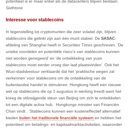
potentieel is er maar enkel als de datacenters blijven bestaan.
Sixthtone
Interesse voor stablecoins
In tegenstelling tot cryptomunten die zeer volatiel zijn, blijven
stablecoins die gelinkt zijn aan één munt stabiel. De
SASAC
-
afdeling van Shanghai heeft in
Securities Times
geschreven. ‘De
unieke voordelen en potentiële risico’s van stablecoins kunnen
niet worden genegeerd’ en ‘de ontwikkeling van yuan
stablecoins moet eerder vroeg dan laat plaatsvinden’. Ook het
Wuxi-stadsbestuur verklaarde dat het ‘praktische wegen zal
verkennen’ voor stablecoins om de ontwikkeling van de
buitenlandse handel te stimuleren. Hongkong heeft een nieuwe
wet op stablecoins die op 1 augustus in werking treedt want het
kreeg de stilzwijgende steun van Beijing om zich te ontwikkelen
tot een digitale activa hub. Hongkongs minister van Financiën
Chan vindt : ‘Stablecoins kunnen een kosteneffectief alternatief
bieden
buiten het traditionele financiële systeem
en hebben het
potentieel om betalings- en kapitaalmarktactiviteiten, waaronder