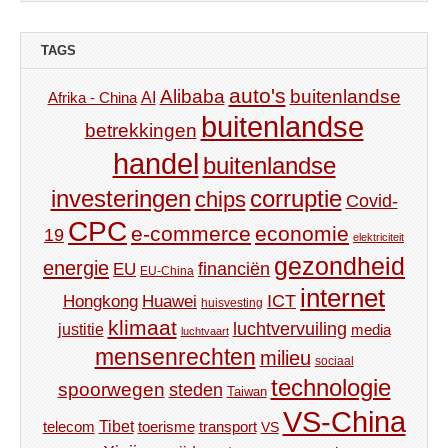
TAGS
auto's
Alibaba
buitenlandse
AI
Afrika - China
buitenlandse
betrekkingen
handel
buitenlandse
investeringen
corruptie
chips
Covid-
CPC
e-commerce
economie
19
elektriciteit
gezondheid
energie
financiën
EU
EU-China
internet
ICT
Hongkong
Huawei
huisvesting
klimaat
luchtvervuiling
justitie
media
luchtvaart
mensenrechten
milieu
sociaal
technologie
spoorwegen
steden
Taiwan
VS-China
Tibet
toerisme
transport
telecom
VS