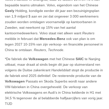
bepaalde teams uitmaken. Volvo, eigendom van het Chinese
Geely
Holding, kondigde eerder dit jaar een bezuinigingsplan
van 1,9 miljard $ aan en zei dat ongeveer 3.000 werknemers
zouden worden ontslagen voornamelijk op kantoorbanen in
Zweden, wat neerkomt op 15% van het aantal
kantoormedewerkers. Volvo staat niet alleen want
Reuters
meldde in februari dat
Mercedes-Benz
ook van plan is om
tegen 2027 10-15% van zijn verkoop- en financiële personeel in
China te ontslaan.
Reuters
,
Technode
.
*De fabriek die
Volkswagen
met het Chinese
SAIC
te Nanjing
uitbaat, maar draait al sinds begin dit jaar op sluimerstand ren
volgens de Duitse zakenkrant
Handelsblatt
stopt de productie in
de fabriek eind 2025 definitief. De resterende productie van de
Volkswagen
Passats en Skoda Superbs wordt naar andere
VW-fabrieken in China overgeheveld. De verkoop van
elektrische Volkswagens en Audi’s in China kelderde in H1 met
34,5 % tegenover de al belabberde halfjaarcijfers van vorig jaar.
TIJD