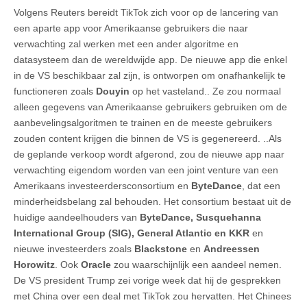
Volgens Reuters bereidt TikTok zich voor op de lancering van
een aparte app voor Amerikaanse gebruikers die naar
verwachting zal werken met een ander algoritme en
datasysteem dan de wereldwijde app. De nieuwe app die enkel
in de VS beschikbaar zal zijn, is ontworpen om onafhankelijk te
functioneren zoals
Douyin
op het vasteland.. Ze zou normaal
alleen gegevens van Amerikaanse gebruikers gebruiken om de
aanbevelingsalgoritmen te trainen en de meeste gebruikers
zouden content krijgen die binnen de VS is gegenereerd. ..Als
de geplande verkoop wordt afgerond, zou de nieuwe app naar
verwachting eigendom worden van een joint venture van een
Amerikaans investeerdersconsortium en
ByteDance
, dat een
minderheidsbelang zal behouden. Het consortium bestaat uit de
huidige aandeelhouders van
ByteDance, Susquehanna
International Group (SIG), General Atlantic en KKR
en
nieuwe investeerders zoals
Blackstone
en
Andreessen
Horowitz
. Ook
Oracle
zou waarschijnlijk een aandeel nemen.
De VS president Trump zei vorige week dat hij de gesprekken
met China over een deal met TikTok zou hervatten. Het Chinees