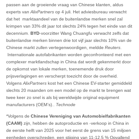
passen aan de groeiende vraag van Chinese klanten, aldus
experts van
AlixPartners
op 4 juli. Het adviesbureau verwacht
dat het marktaandeel van de buitenlandse merken snel zal
krimpen van 33% dit jaar tot slechts 24% tegen het einde van dit
decennium.
BYD
-voorzitter Wang Chuangfu verwacht zelfs dat
buitenlandse merken binnen drie tot vijf jaar slechts 10% van de
Chinese markt zullen vertegenwoordigen, meldde
Reuters
.
Internationale autofabrikanten worden geconfronteerd met een
complexer marktlandschap in China dat wordt gekenmerkt door
de opkomst van lokale merken, toenemende druk door
prijsverlagingen en verscherpt toezicht door de overheid.
Volgens
AlixPartners
kost het een Chinese EV-starter gemiddeld
slechts 20 maanden om een model op de markt te brengen wat
twee keer zo snel is als bij wereldwijde original equipment
manufacturers (OEM’s)..
Technode
*Volgens de
Chinese Vereniging van Automobielfabrikanten
(CAAM)
zijn, hebben de autoproductie en -verkoop in China in
de eerste helft van 2025 voor het eerst de grens van 15 miljoen
eenheden overschreden, een stijging van 11-12,5 % Opvallend