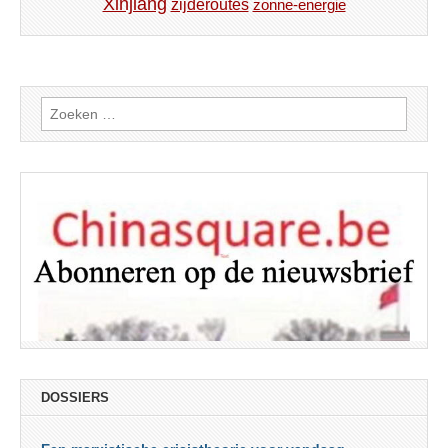
Xinjiang
zijderoutes
zonne-energie
Zoeken
naar:
DOSSIERS