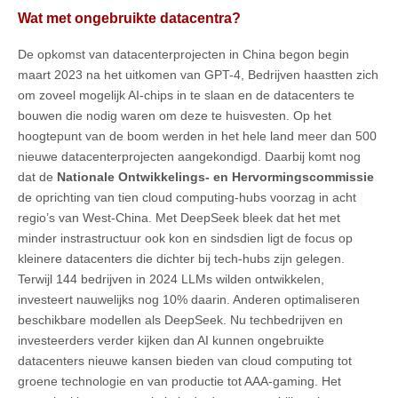
Wat met ongebruikte datacentra?
De opkomst van datacenterprojecten in China begon begin
maart 2023 na het uitkomen van GPT-4, Bedrijven haastten zich
om zoveel mogelijk AI-chips in te slaan en de datacenters te
bouwen die nodig waren om deze te huisvesten. Op het
hoogtepunt van de boom werden in het hele land meer dan 500
nieuwe datacenterprojecten aangekondigd. Daarbij komt nog
dat de
Nationale Ontwikkelings- en Hervormingscommissie
de oprichting van tien cloud computing-hubs voorzag in acht
regio’s van West-China. Met DeepSeek bleek dat het met
minder instrastructuur ook kon en sindsdien ligt de focus op
kleinere datacenters die dichter bij tech-hubs zijn gelegen.
Terwijl 144 bedrijven in 2024 LLMs wilden ontwikkelen,
investeert nauwelijks nog 10% daarin. Anderen optimaliseren
beschikbare modellen als DeepSeek. Nu techbedrijven en
investeerders verder kijken dan AI kunnen ongebruikte
datacenters nieuwe kansen bieden van cloud computing tot
groene technologie en van productie tot AAA-gaming. Het