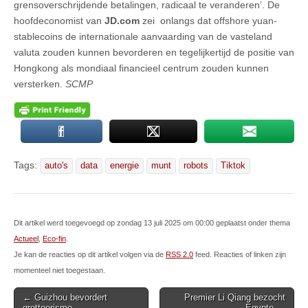
grensoverschrijdende betalingen, radicaal te veranderen’. De
hoofdeconomist van
JD.com
zei onlangs dat offshore yuan-
stablecoins de internationale aanvaarding van de vasteland
valuta zouden kunnen bevorderen en tegelijkertijd de positie van
Hongkong als mondiaal financieel centrum zouden kunnen
versterken.
SCMP
Tags:
auto's
data
energie
munt
robots
Tiktok
Dit artikel werd toegevoegd op zondag 13 juli 2025 om 00:00 geplaatst onder thema
Actueel
,
Eco-fin
.
Je kan de reacties op dit artikel volgen via de
RSS 2.0
feed. Reacties of linken zijn
momenteel niet toegestaan.
Post
← Guizhou bevordert
Premier Li Qiang bezocht
grottoerisme
Egypte →