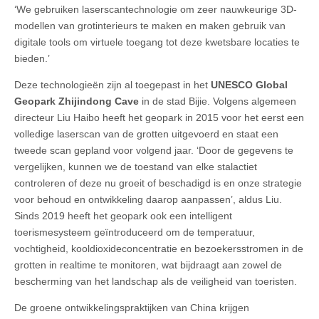
‘We gebruiken laserscantechnologie om zeer nauwkeurige 3D-
modellen van grotinterieurs te maken en maken gebruik van
digitale tools om virtuele toegang tot deze kwetsbare locaties te
bieden.’
Deze technologieën zijn al toegepast in het
UNESCO
Global
Geopark Zhijindong Cave
in de stad Bijie. Volgens algemeen
directeur Liu Haibo heeft het geopark in 2015 voor het eerst een
volledige laserscan van de grotten uitgevoerd en staat een
tweede scan gepland voor volgend jaar. ‘Door de gegevens te
vergelijken, kunnen we de toestand van elke stalactiet
controleren of deze nu groeit of beschadigd is en onze strategie
voor behoud en ontwikkeling daarop aanpassen’, aldus Liu.
Sinds 2019 heeft het geopark ook een intelligent
toerismesysteem geïntroduceerd om de temperatuur,
vochtigheid, kooldioxideconcentratie en bezoekersstromen in de
grotten in realtime te monitoren, wat bijdraagt aan zowel de
bescherming van het landschap als de veiligheid van toeristen.
De groene ontwikkelingspraktijken van China krijgen