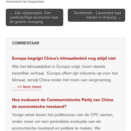
momenteel niet toegestaan.
Post
← 14e vijfjarenplan: Een
Techtrends: Laserrobot topt
veerkrachtige economie naar
katoen in Xinjiang →
navigation
de groene overgang
COMMENTAAR
Europa begrijpt China’s klimaatbeleid nog altijd niet
Wie het klimaatdebat in Europa volgt, hoort steeds
hetzelfde verhaal. ‘Europa offert zijn industrie op voor het
klimaat, terwijl China onder het mom van vergroening
… >> lees meer
Hoe evalueert de Communistische Partij van China
de economische toestand?
Vorige week kwam het politbureau van de CPC samen,
onder meer om een periodieke evaluatie van de
economische toestand en politiek te maken. We