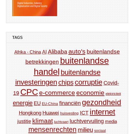
TAGS
auto's
Alibaba
buitenlandse
AI
Afrika - China
buitenlandse
betrekkingen
handel
buitenlandse
investeringen
corruptie
chips
Covid-
CPC
e-commerce
economie
19
elektriciteit
gezondheid
energie
financiën
EU
EU-China
internet
ICT
Hongkong
Huawei
huisvesting
klimaat
luchtvervuiling
justitie
media
luchtvaart
mensenrechten
milieu
sociaal