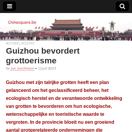
Chinasquare.be
ACTUEEL
,
ECO-FIN
Guizhou bevordert
grottoerisme
by
Jan Jonckheere
•
12 juli 2025
Guizhou met zijn talrijke grotten heeft een plan
gelanceerd om het geclassificeerd beheer, het
ecologisch herstel en de verantwoorde ontwikkeling
van grotten te bevorderen om hun ecologische,
wetenschappelijke en toeristische waarde te
vergroten. In de provincie bloeit nu een groeiend
aantal grotgerelateerde ondernemingen die