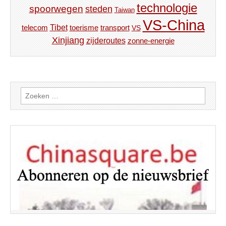
technologie
spoorwegen
steden
Taiwan
VS-China
Tibet
toerisme
transport
telecom
VS
Xinjiang
zijderoutes
zonne-energie
Zoeken
naar: