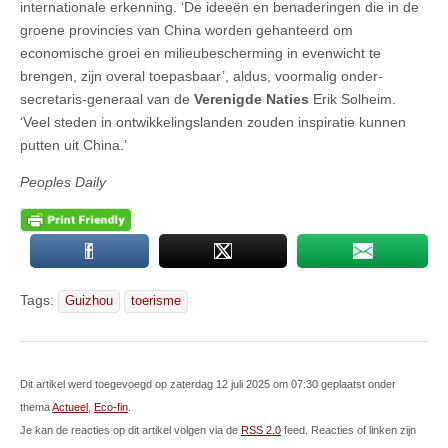
internationale erkenning. ‘De ideeën en benaderingen die in de
groene provincies van China worden gehanteerd om
economische groei en milieubescherming in evenwicht te
brengen, zijn overal toepasbaar’, aldus, voormalig onder-
secretaris-generaal van de
Verenigde Naties
Erik Solheim.
‘Veel steden in ontwikkelingslanden zouden inspiratie kunnen
putten uit China.’
Peoples Daily
Tags:
Guizhou
toerisme
Dit artikel werd toegevoegd op zaterdag 12 juli 2025 om 07:30 geplaatst onder
thema
Actueel
,
Eco-fin
.
Je kan de reacties op dit artikel volgen via de
RSS 2.0
feed. Reacties of linken zijn