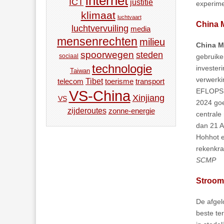
internet
ICT
justitie
experime
klimaat
luchtvaart
China M
luchtvervuiling
media
mensenrechten
milieu
China M
spoorwegen
steden
gebruike
sociaal
technologie
invester
Taiwan
verwerki
Tibet
toerisme
transport
telecom
EFLOPS
VS-China
Xinjiang
VS
2024 goe
zijderoutes
zonne-energie
centrale
dan 21 A
Hohhot e
rekenkra
SCMP
Stroom
De afgel
beste te