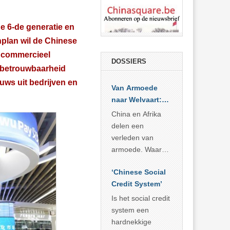
e 6-de generatie en
nplan wil de Chinese
r commercieel
DOSSIERS
e betrouwbaarheid
uws uit bedrijven en
Van Armoede
naar Welvaart:
Wat Afrika kan
China en Afrika
leren van
delen een
China’s
verleden van
economisch
armoede. Waar
wonder
China er de
‘Chinese Social
voorbije veertig
Credit System’
jaar in slaagde
meer dan 800
Is het social credit
miljoen mensen
system een
uit de armoede
hardnekkige