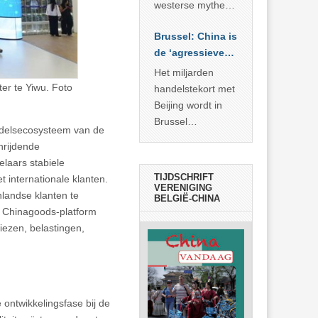
… >> lees meer
westerse mythe of
de dagelijkse
Brussel: China is
realiteit in China?
de ‘agressieve
schuldige’
Het miljarden
er te Yiwu. Foto
handelstekort met
Beijing wordt in
Brussel
andelsecosysteem van de
voorgesteld als
hrijdende
bewijs van
laars stabiele
economische
TIJDSCHRIFT
 internationale klanten.
agressie. In
VERENIGING
landse klanten te
BELGIË-CHINA
werkelijkheid
t Chinagoods-platform
verhult die
iezen, belastingen,
spectaculaire
rekensom vooral
de industriële
achterstand die
… >> lees meer
ontwikkelingsfase bij de