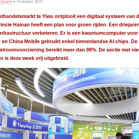
ckheere
•
19 oktober 2025
thandelsmarkt te Yiwu ontplooit een digitaal systeem van d
incie Hainan heeft een plan voor groen rijden. Een driejare
infrastructuur verbeteren. Er is een kwantumcomputer voo
 en China Mobile gebruikt enkel binnenlandse AI-chips. D
stroomvoorziening bereikt meer dan 99%. De sectie met nie
n is deze week vrij uitgebreid.