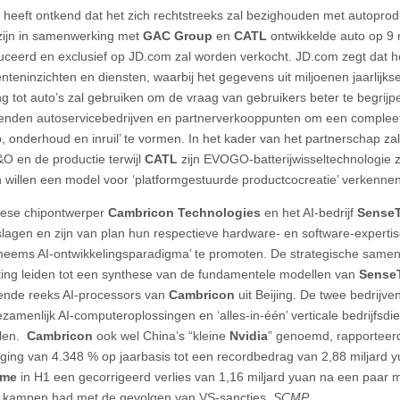
heeft ontkend dat het zich rechtstreeks zal bezighouden met autopro
zijn in samenwerking met
GAC Group
en
CATL
ontwikkelde auto op 9
uceerd en exclusief op JD.com zal worden verkocht. JD.com zegt dat het
teninzichten en diensten, waarbij het gegevens uit miljoenen jaarlijk
g tot auto’s zal gebruiken om de vraag van gebruikers beter te begrijpen
enden autoservicebedrijven en partnerverkooppunten om een complee
, onderhoud en inruil’ te vormen. In het kader van het partnerschap za
O en de productie terwijl
CATL
zijn EVOGO-batterijwisseltechnologie z
n willen een model voor ‘platformgestuurde productcocreatie’ verkenne
nese chipontwerper
Cambricon Technologies
en het AI-bedrijf
Sense
lagen en zijn van plan hun respectieve hardware- en software-expertis
heems AI-ontwikkelingsparadigma’ te promoten. De strategische samen
ing leiden tot een synthese van de fundamentele modellen van
Sense
ende reeks AI-processors van
Cambricon
uit Beijing. De twee bedrij
ezamenlijk AI-computeroplossingen en ‘alles-in-één’ verticale bedrijfsdi
elen.
Cambricon
ook wel China’s “kleine
Nvidia
” genoemd, rapporteer
jging van 4.348 % op jaarbasis tot een recordbedrag van 2,88 miljard
ime
in H1 een gecorrigeerd verlies van 1,16 miljard yuan na een paar mo
te kampen had met de gevolgen van VS-sancties.
SCMP