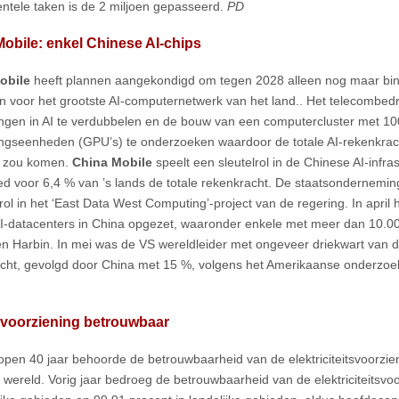
ntele taken is de 2 miljoen gepasseerd.
PD
obile: enkel Chinese AI-chips
obile
heeft plannen aangekondigd om tegen 2028 alleen nog maar bin
n voor het grootste AI-computernetwerk van het land.. Het telecombedrij
ingen in AI te verdubbelen en de bouw van een computercluster met 10
ngseenheden (GPU’s) te onderzoeken waardoor de totale AI-rekenkrac
 zou komen.
China Mobile
speelt een sleutelrol in de Chinese AI-infra
d voor 6,4 % van ’s lands de totale rekenkracht. De staatsondernemin
 rol in het ‘East Data West Computing’-project van de regering. In apri
I-datacenters in China opgezet, waaronder enkele met meer dan 10.0
n Harbin. In mei was de VS wereldleider met ongeveer driekwart van d
cht, gevolgd door China met 15 %, volgens het Amerikaanse onderzoek
voorziening betrouwbaar
open 40 jaar behoorde de betrouwbaarheid van de elektriciteitsvoorzien
r wereld. Vorig jaar bedroeg de betrouwbaarheid van de elektriciteitsv