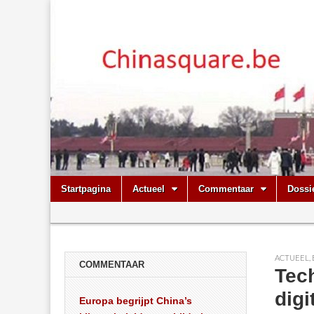
Chinasquare.
Skip
Main
Startpagina
Actueel
Commentaar
Dossi
to
menu
Sub
content
menu
ACTUEEL
,
COMMENTAAR
Tec
digi
Europa begrijpt China’s