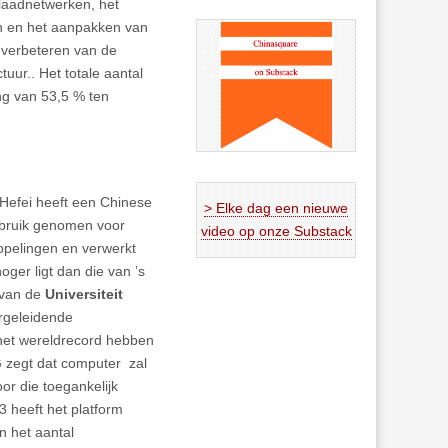
llaadnetwerken, het
n en het aanpakken van
t verbeteren van de
tuur.. Het totale aantal
ing van 53,5 % ten
Hefei heeft een Chinese
> Elke dag een nieuwe
ebruik genomen voor
video op onze Substack
ppelingen en verwerkt
ger ligt dan die van ’s
 van de
Universiteit
rgeleidende
et wereldrecord hebben
 zegt dat computer zal
r die toegankelijk
3 heeft het platform
n het aantal