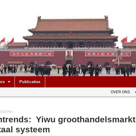
be
ers
Publicaties
OVER ONS
ECO-FIN
htrends: Yiwu groothandelsmarkt
taal systeem