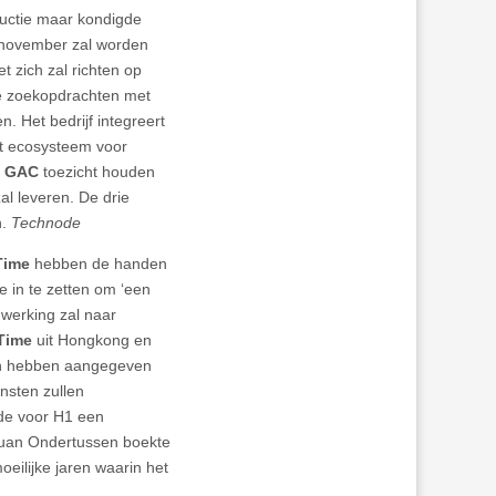
ductie maar kondigde
 november zal worden
 zich zal richten op
se zoekopdrachten met
. Het bedrijf integreert
t ecosysteem voor
l
GAC
toezicht houden
al leveren. De drie
n.
Technode
Time
hebben de handen
e in te zetten om ‘een
werking zal naar
Time
uit Hongkong en
ven hebben aangegeven
ensten zullen
de voor H1 een
 yuan Ondertussen boekte
eilijke jaren waarin het