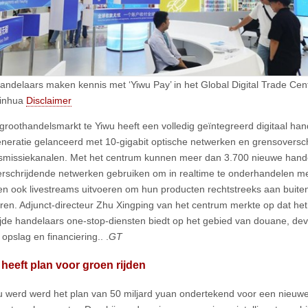
andelaars maken kennis met ‘Yiwu Pay’ in het Global Digital Trade Cent
inhua
Disclaimer
groothandelsmarkt te Yiwu heeft een volledig geïntegreerd digitaal h
neratie gelanceerd met 10-gigabit optische netwerken en grensoversc
smissiekanalen. Met het centrum kunnen meer dan 3.700 nieuwe hande
rschrijdende netwerken gebruiken om in realtime te onderhandelen met
n ook livestreams uitvoeren om hun producten rechtstreeks aan buiten
ren. Adjunct-directeur Zhu Xingping van het centrum merkte op dat he
jde handelaars one-stop-diensten biedt op het gebied van douane, dev
, opslag en financiering.. .
GT
heeft plan voor groen rijden
u werd werd het plan van 50 miljard yuan ondertekend voor een nieuwe 