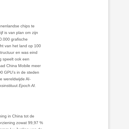
nenlandse chips te
f is van plan om zijn
0.000 grafische
ht van het land op 100
structuur en was eind
g speelt ook een
l had China Mobile meer
00 GPU’s in de steden
e wereldwijde AI-
sinstituut
Epoch AI
.
ing in China tot de
oorziening zowat 99,97 %