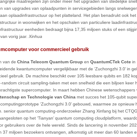
langrijke maatregelen zijn onder meer het upgraden van stedelijke sne
en van upgrades van oplaadpunten in servicegebieden langs snelwege
 aan oplaadinfrastructuur op het platteland. Het plan benadrukt ook he
structuur in woonwijken en het opschalen van particuliere laadinfrastruc
nfrastructuur eenheden bedraagt bijna 17,35 miljoen stuks of een stijg
 van vorig jaar.
Xinhua
mcomputer voor commercieel gebruik
m van de
China Telecom Quantum Group
en
QuantumCTek Cote
in 
eidende kwantumcomputer vergelijkbaar met de ‘Zuchongzhi 3.0’ in g
eel gebruik. De machine beschikt over 105 leesbare qubits en 182 ko
random circuit sampling-taken met een snelheid die een biljoen keer ho
krachtigste supercomputer. In maart hebben Chinese wetenschappers
tenschap en Technologie van China
met succes het 105-qubit supe
omputingprototype ‘Zuchongzhi 3.0’ gebouwd, waarmee ze opnieuw h
. senior quantum computing-onderzoeker Zhang Xinfang bij het CTQG
angesloten op het ‘Tianyan’ quantum computing cloudplatform, waardoo
or gebruikers over de hele wereld. Sinds de lancering in november 202
 37 miljoen bezoekers ontvangen, afkomstig uit meer dan 60 landen e