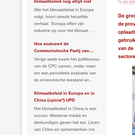
klimaatbeleid nog altijd niet
by
Jan Jon
Wie het klimaatdebat in Europa
De groo
volgt, hoort steeds hetzelfde
verhaal. ‘Europa offert zijn
de prov
industrie op voor het klimaat,
oplaad
terwijl China onder het mom van
gebruik
Hoe evalueert de
vergroening
… >> lees meer
van de 
Communistische Partij van
sectore
China de economische
Vorige week kwam het politbureau
toestand?
van de CPC samen, onder meer
om een periodieke evaluatie van
de economische toestand en
politiek te maken. We
Klimaatbeleid in Europa en in
publiceerden
… >> lees meer
China (opinie*) UPD
Het klimaatbeleid in China is een
succes. Westerse media en
deskundigen geven het toe. Leren
van China en samenwerken met