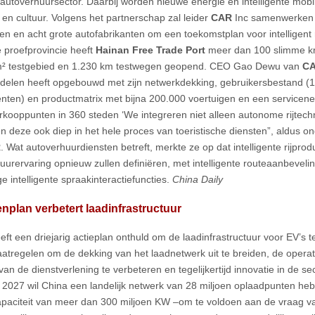
autoverhuursector. Daarbij worden nieuwe energie en intelligente mobil
 en cultuur. Volgens het partnerschap zal leider
CAR
Inc samenwerken me
gen en acht grote autofabrikanten om een toekomstplan voor intelligent r
e proefprovincie heeft
Hainan Free Trade Port
meer dan 100 slimme kr
m² testgebied en 1.230 km testwegen geopend. CEO Gao Dewu van
C
delen heeft opgebouwd met zijn netwerkdekking, gebruikersbestand (1
ten) en productmatrix met bijna 200.000 voertuigen en een servicen
rkooppunten in 360 steden ‘We integreren niet alleen autonome rijtechn
en deze ook diep in het hele proces van toeristische diensten”, aldus o
R
. Wat autoverhuurdiensten betreft, merkte ze op dat intelligente rijprod
uurervaring opnieuw zullen definiëren, met intelligente routeaanbeveli
e intelligente spraakinteractiefuncties.
China Daily
enplan verbetert laadinfrastructuur
eft een driejarig actieplan onthuld om de laadinfrastructuur voor EV’s t
atregelen om de dekking van het laadnetwerk uit te breiden, de operati
 van de dienstverlening te verbeteren en tegelijkertijd innovatie in de s
 2027 wil China een landelijk netwerk van 28 miljoen oplaadpunten h
paciteit van meer dan 300 miljoen KW –om te voldoen aan de vraag v