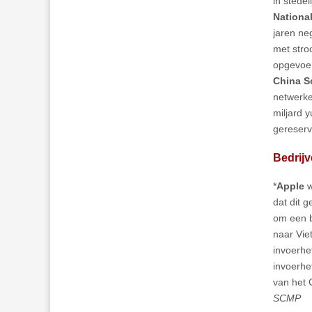
in stede
National
jaren ne
met stro
opgevoer
China S
netwerke
miljard 
gereserv
Bedrijv
*
Apple
w
dat dit 
om een b
naar Vie
invoerhe
invoerh
van het
SCMP