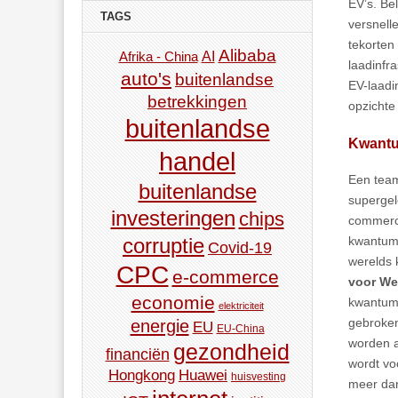
EV’s. Be
TAGS
versnell
tekorten
Alibaba
AI
Afrika - China
laadinfra
auto's
buitenlandse
EV-laadi
betrekkingen
opzichte
buitenlandse
Kwantu
handel
Een tea
buitenlandse
supergel
investeringen
chips
commerci
kwantum-
corruptie
Covid-19
werelds 
CPC
e-commerce
voor We
economie
kwantumc
elektriciteit
gebroken
energie
EU
EU-China
worden a
gezondheid
financiën
wordt vo
Hongkong
Huawei
huisvesting
meer dan