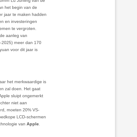
onomm Lu Junling van de
van het begin van de
per jaar te maken hadden
en en investeringen
emen te vergroten.
n de aanleg van
21-2025) meer dan 170
uan voor dit jaar is
maar het merkwaardige is
n zal doen. Het gaat
pple sluipt ongemerkt
echter niet aan
erd, moeten 20% VS-
 goedkope LCD-schermen
echnologie van
Apple
.