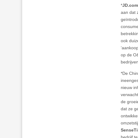
*
JD.com
aan dat 
geïntrod
consumen
betrekkin
ook duiz
‘aankoop
op de O&
bedrijve
*De Chi
ineenges
nieuw in
verwacht
de groei
dat ze g
ontwikk
omzetsti
SenseT
bedrijf 