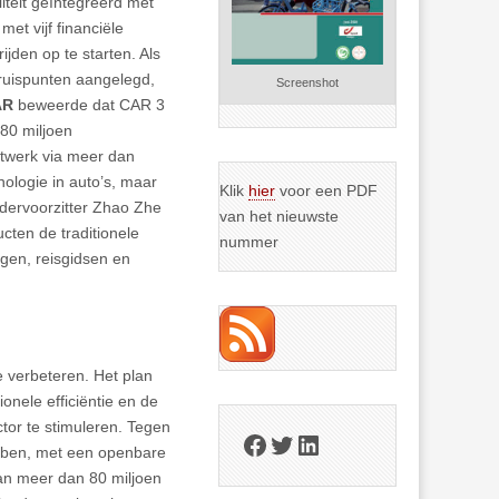
iteit geïntegreerd met
t vijf financiële
ijden op te starten. Als
uispunten aangelegd,
Screenshot
AR
beweerde dat CAR 3
80 miljoen
etwerk via meer dan
ologie in auto’s, maar
Klik
hier
voor een PDF
ndervoorzitter Zhao Zhe
van het nieuwste
ucten de traditionele
nummer
ngen, reisgidsen en
e verbeteren. Het plan
onele efficiëntie en de
ector te stimuleren. Tegen
Facebook
Twitter
LinkedIn
ebben, met een openbare
an meer dan 80 miljoen