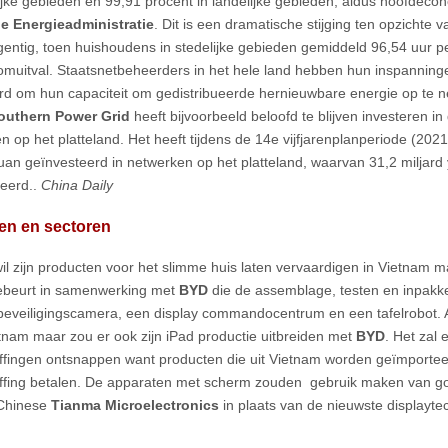
lijke gebieden en 99,91 procent in landelijke gebieden, aldus hoofdec
e Energieadministratie
. Dit is een dramatische stijging ten opzichte 
gentig, toen huishoudens in stedelijke gebieden gemiddeld 96,54 uur 
omuitval. Staatsnetbeheerders in het hele land hebben hun inspanning
d om hun capaciteit om gedistribueerde hernieuwbare energie op te n
outhern Power Grid
heeft bijvoorbeeld beloofd te blijven investeren i
n op het platteland. Het heeft tijdens de 14e vijfjarenplanperiode (20
yuan geïnvesteerd in netwerken op het platteland, waarvan 31,2 miljard y
eerd..
China Daily
en en sectoren
il zijn producten voor het slimme huis laten vervaardigen in Vietnam 
gebeurt in samenwerking met
BYD
die de assemblage, testen en inpakke
eveiligingscamera, een display commandocentrum en een tafelrobot. A
tnam maar zou er ook zijn iPad productie uitbreiden met
BYD
. Het zal 
ffingen ontsnappen want producten die uit Vietnam worden geïmporte
effing betalen. De apparaten met scherm zouden gebruik maken van
 Chinese
Tianma Microelectronics
in plaats van de nieuwste displayt