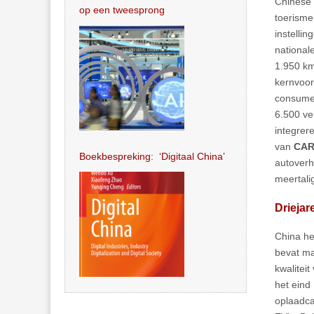
Chinese 
op een tweesprong
toerisme
instellin
national
1.950 k
kernvoor
consumen
6.500 ve
integrer
van
CA
Boekbespreking: ‘Digitaal China’
autoverh
meertalig
Driejar
China he
bevat ma
kwaliteit
het eind
oplaadca