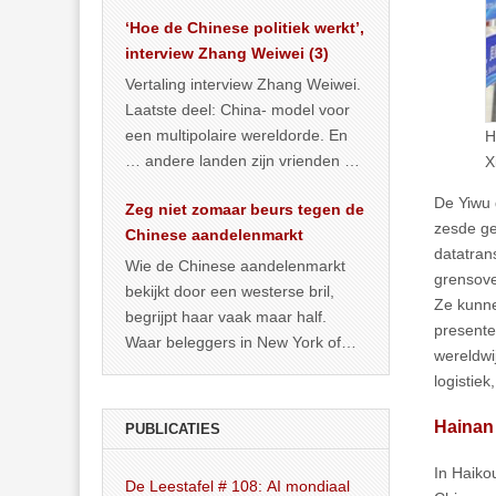
het land dan maar? ‘Dat
‘Hoe de Chinese politiek werkt’,
… >> lees meer
interview Zhang Weiwei (3)
Vertaling interview Zhang Weiwei.
Laatste deel: China- model voor
een multipolaire wereldorde. En
H
… andere landen zijn vrienden of
X
kunnen het worden.
De Yiwu 
Zeg niet zomaar beurs tegen de
zesde ge
Chinese aandelenmarkt
datatran
Wie de Chinese aandelenmarkt
grensove
bekijkt door een westerse bril,
Ze kunne
begrijpt haar vaak maar half.
presente
Waar beleggers in New York of
wereldwi
Londen vooral kijken naar winst,
logistiek
… >> lees meer
Hainan 
PUBLICATIES
In Haiko
De Leestafel # 108: AI mondiaal