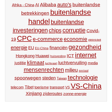
auto's
Alibaba
buitenlandse
AI
Afrika - China
buitenlandse
betrekkingen
handel
buitenlandse
investeringen
corruptie
chips
Covid-
CPC
e-commerce
economie
19
elektriciteit
gezondheid
energie
financiën
EU
EU-China
internet
ICT
Hongkong
Huawei
huisvesting
klimaat
luchtvervuiling
justitie
media
luchtvaart
mensenrechten
milieu
sociaal
technologie
spoorwegen
steden
Taiwan
VS-China
Tibet
toerisme
transport
telecom
VS
Xinjiang
zijderoutes
zonne-energie