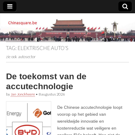
Chinasquare.be
TAG:
ELEKTRISCHE AUTO’S
zie ook autosector
De toekomst van de
accutechnologie
by
Jan Jonckheere
•
8 augustus 2026
De Chinese accutechnologie loopt
voorop op het gebied van
wereldwijde innovatie en
kostenreductie wat veiligere en
snellere EV’s belooft. Hoe ziet de