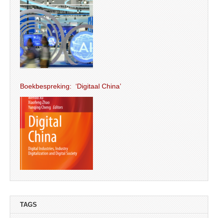
Boekbespreking: ‘Digitaal China’
TAGS