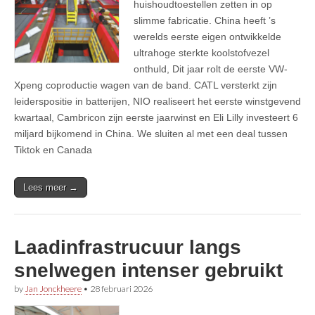
huishoudtoestellen zetten in op
slimme fabricatie. China heeft ’s
werelds eerste eigen ontwikkelde
ultrahoge sterkte koolstofvezel
onthuld, Dit jaar rolt de eerste VW-
Xpeng coproductie wagen van de band. CATL versterkt zijn
leiderspositie in batterijen, NIO realiseert het eerste winstgevend
kwartaal, Cambricon zijn eerste jaarwinst en Eli Lilly investeert 6
miljard bijkomend in China. We sluiten al met een deal tussen
Tiktok en Canada
Lees meer →
Laadinfrastrucuur langs
snelwegen intenser gebruikt
by
Jan Jonckheere
•
28 februari 2026