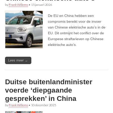
by
Frank Willems
•
15 januari 2026
De EU en China hebben een
compromis bereikt voor de invoer
van Chinese elektrische auto’s in de
EU. Dit ontmijnt het conflict over de
Europese straftarieven op Chinese
elektrische auto’s.
Lees meer →
Duitse buitenlandminister
voerde ‘diepgaande
gesprekken’ in China
by
Frank Willems
•
10 december 2025