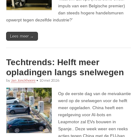
impuls van een Belgische premier)
dan steeds hogere handelsmuren
opwerpt tegen dezelfde industrie?’
Lees meer →
Techtrends: Helft meer
opladingen langs snelwegen
by
Jan Jonckheere
•
10 mei 2026
Op de eerste dag van de meivakantie
werd op de snelwegen voor de helft
meer opgeladen. China heeft een
regelgeving voor AI-bots en
Leapmotor zal EVs bouwen in
Spanje.. Deze week weer een reeks
acties tegen China met de EU-ban