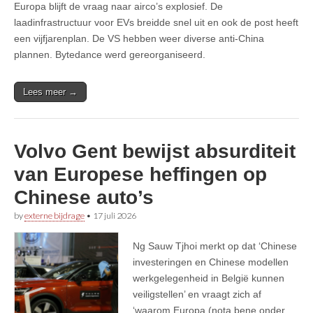
Europa blijft de vraag naar airco’s explosief. De
laadinfrastructuur voor EVs breidde snel uit en ook de post heeft
een vijfjarenplan. De VS hebben weer diverse anti-China
plannen. Bytedance werd gereorganiseerd.
Lees meer →
Volvo Gent bewijst absurditeit
van Europese heffingen op
Chinese auto’s
by
externe bijdrage
•
17 juli 2026
Ng Sauw Tjhoi merkt op dat ‘Chinese
investeringen en Chinese modellen
werkgelegenheid in België kunnen
veiligstellen’ en vraagt zich af
‘waarom Europa (nota bene onder