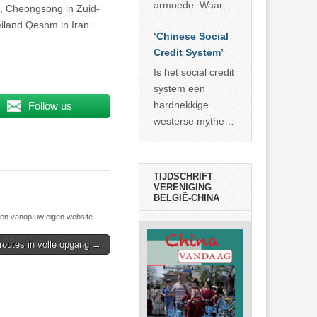
economisch
econoom Michael
armoede. Waar
e, Cheongsong in Zuid-
wonder
Roberts. Het laat
China er de
iland Qeshm in Iran.
zien dat
‘Chinese Social
voorbije veertig
… >> lees meer
Credit System’
jaar in slaagde
meer dan 800
Is het social credit
miljoen mensen
system een
uit de armoede
hardnekkige
Follow us
… >> lees meer
westerse mythe of
de dagelijkse
realiteit in China?
TIJDSCHRIFT
VERENIGING
BELGIË-CHINA
n vanop uw eigen website.
routes in volle opgang →