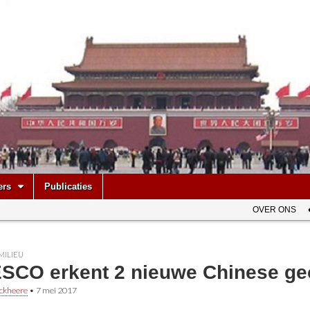
be
ers
Publicaties
OVER ONS
MILIEU
SCO erkent 2 nieuwe Chinese ge
ckheere
•
7 mei 2017