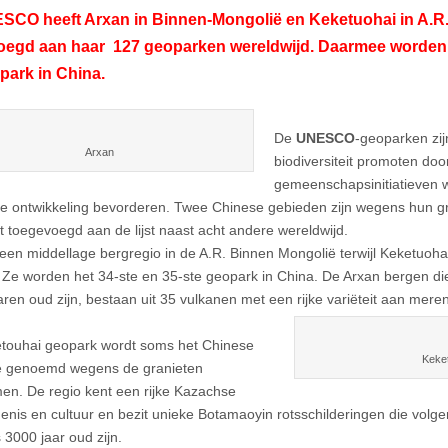
SCO heeft Arxan in Binnen-Mongolië en Keketuohai in A.R.
oegd aan haar 127 geoparken wereldwijd. Daarmee worden z
park in China.
De
UNESCO
-geoparken zij
Arxan
biodiversiteit promoten doo
gemeenschapsinitiatieven w
 ontwikkeling bevorderen. Twee Chinese gebieden zijn wegens hun gr
it toegevoegd aan de lijst naast acht andere wereldwijd.
 een middellage bergregio in de A.R. Binnen Mongolië terwijl Keketuohai
. Ze worden het 34-ste en 35-ste geopark in China. De Arxan bergen di
jaren oud zijn, bestaan uit 35 vulkanen met een rijke variëteit aan mere
touhai geopark wordt soms het Chinese
Keke
e genoemd wegens de granieten
en. De regio kent een rijke Kazachse
enis en cultuur en bezit unieke Botamaoyin rotsschilderingen die vo
 3000 jaar oud zijn.