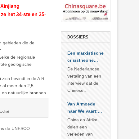
Xinjiang
e het 34-ste en 35-
DOSSIERS
n gebieden die de
r
Een marxistische
elke de regionale
crisistheorie
ote geologische
voor vandaag
De Nederlandse
vertaling van een
 zich bevindt in de A.R.
interview dat de
e al meer dan 2,5
Chinese
n en natuurlijke bronnen.
Academie voor
Van Armoede
Sociale
naar Welvaart:
Wetenschappen
touhai
Wat Afrika kan
afnam van de
China en Afrika
leren van
Britse
delen een
lgens de UNESCO
China’s
marxistische
verleden van