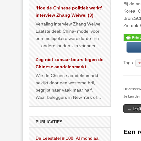
het land dan maar? ‘Dat
Bij de a
‘Hoe de Chinese politiek werkt’,
… >> lees meer
Korea, C
interview Zhang Weiwei (3)
Bron:S
Vertaling interview Zhang Weiwei.
Zie ook
Laatste deel: China- model voor
een multipolaire wereldorde. En
… andere landen zijn vrienden of
kunnen het worden.
Zeg niet zomaar beurs tegen de
Tags:
n
Chinese aandelenmarkt
Wie de Chinese aandelenmarkt
bekijkt door een westerse bril,
Dit artike
begrijpt haar vaak maar half.
Je kan de r
Waar beleggers in New York of
Londen vooral kijken naar winst,
Post
← Drijf
… >> lees meer
navigat
PUBLICATIES
Een r
De Leestafel # 108: AI mondiaal