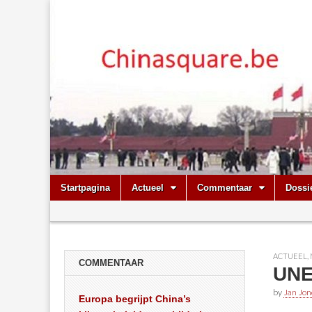
Chinasquare.
Skip
Main
Startpagina
Actueel
Commentaar
Dossi
to
menu
Sub
content
menu
ACTUEEL
,
COMMENTAAR
UNE
by
Jan Jon
Europa begrijpt China’s