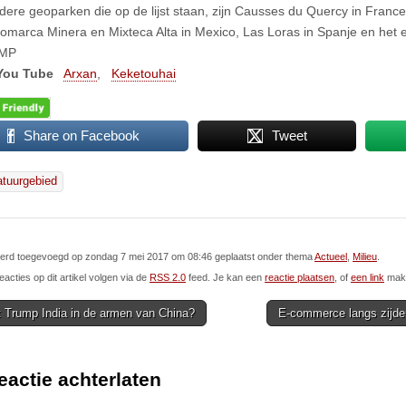
ndere geoparken die op de lijst staan, zijn Causses du Quercy in Franc
omarca Minera en Mixteca Alta in Mexico, Las Loras in Spanje en het e
CMP
You Tube
Arxan
,
Keketouhai
Share on Facebook
Tweet
atuurgebied
l werd toegevoegd op zondag 7 mei 2017 om 08:46 geplaatst onder thema
Actueel
,
Milieu
.
eacties op dit artikel volgen via de
RSS 2.0
feed. Je kan een
reactie plaatsen
, of
een link
make
t Trump India in de armen van China?
E-commerce langs zijde
ion
eactie achterlaten