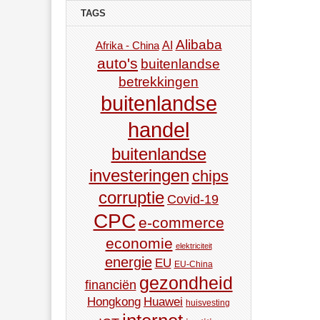
TAGS
Alibaba
AI
Afrika - China
auto's
buitenlandse
betrekkingen
buitenlandse
handel
buitenlandse
investeringen
chips
corruptie
Covid-19
CPC
e-commerce
economie
elektriciteit
energie
EU
EU-China
gezondheid
financiën
Hongkong
Huawei
huisvesting