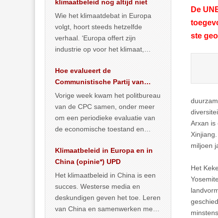
klimaatbeleid nog altijd niet
De UNE
Wie het klimaatdebat in Europa
toegev
volgt, hoort steeds hetzelfde
ste geo
verhaal. ‘Europa offert zijn
industrie op voor het klimaat,
terwijl China onder het mom van
Hoe evalueert de
vergroening
… >> lees meer
Communistische Partij van
China de economische
Vorige week kwam het politbureau
duurzame
situatie?
van de CPC samen, onder meer
diversite
om een periodieke evaluatie van
Arxan is
de economische toestand en
Xinjiang
politiek te maken. We
miljoen 
Klimaatbeleid in Europa en in
publiceerden
… >> lees meer
China (opinie*) UPD
Het Keke
Het klimaatbeleid in China is een
Yosemit
succes. Westerse media en
landvorm
deskundigen geven het toe. Leren
geschied
van China en samenwerken met
minstens