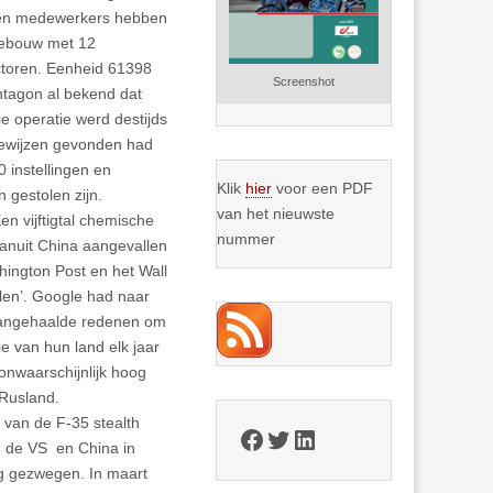
nden medewerkers hebben
gebouw met 12
ectoren. Eenheid 61398
Screenshot
ntagon al bekend dat
 operatie werd destijds
bewijzen gevonden had
 instellingen en
Klik
hier
voor een PDF
 gestolen zijn.
van het nieuwste
n vijftigtal chemische
nummer
vanuit China aangevallen
ington Post en het Wall
llen’. Google had naar
 aangehaalde redenen om
e van hun land elk jaar
onwaarschijnlijk hoog
 Rusland.
van de F-35 stealth
Facebook
Twitter
LinkedIn
n de VS en China in
ig gezwegen. In maart