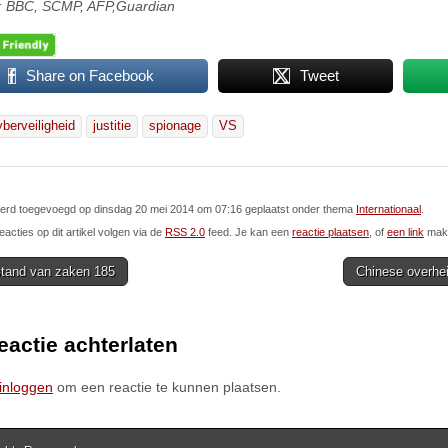
: BBC, SCMP, AFP,Guardian
Share on Facebook
Tweet
yberveiligheid
justitie
spionage
VS
 werd toegevoegd op dinsdag 20 mei 2014 om 07:16 geplaatst onder thema
Internationaal
.
eacties op dit artikel volgen via de
RSS 2.0
feed. Je kan een
reactie plaatsen
, of
een link
make
tand van zaken 185
Chinese overhe
ion
eactie achterlaten
inloggen
om een reactie te kunnen plaatsen.