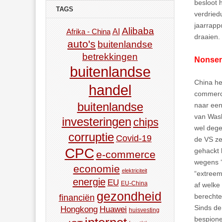
besloot 
TAGS
verdried
jaarrapp
Alibaba
AI
Afrika - China
draaien.
auto's
buitenlandse
betrekkingen
Nonse
buitenlandse
China he
handel
commercië
buitenlandse
naar een
van Wash
investeringen
chips
wel dege
corruptie
Covid-19
de VS ze
CPC
gehackt 
e-commerce
wegens ‘
economie
elektriciteit
“extreem
energie
EU
EU-China
af welke
gezondheid
berechte
financiën
Sinds de
Hongkong
Huawei
huisvesting
bespione