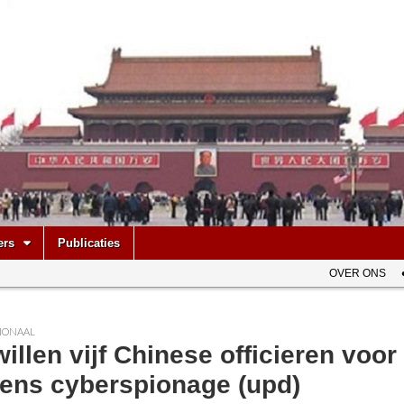
be
ers
Publicaties
OVER ONS
IONAAL
illen vijf Chinese officieren voo
ens cyberspionage (upd)