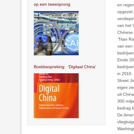
op een tweesprong
en reger
opgezet.
verdiepi
van het 
Chinese 
‘Titan R
van een 
bedrijve
Einde 20
bedrijve
Boekbespreking: ‘Digitaal China’
in 2010.
Street J
eigen ze
uit Chin
300 milj
bedrag k
De Ameri
vliegtui
Washingt