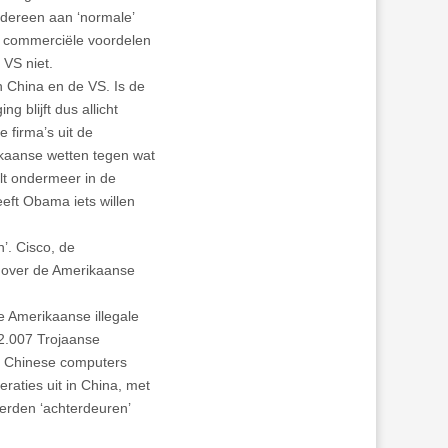
iedereen aan ‘normale’
d commerciële voordelen
VS niet.
 China en de VS. Is de
 blijft dus allicht
 firma’s uit de
ikaanse wetten tegen wat
elt ondermeer in de
eft Obama iets willen
’. Cisco, de
enover de Amerikaanse
e Amerikaanse illegale
 2.007 Trojaanse
en Chinese computers
aties uit in China, met
werden ‘achterdeuren’