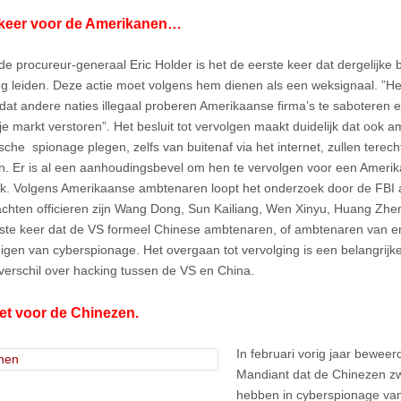
 keer voor de Amerikanen…
de procureur-generaal Eric Holder is het de eerste keer dat dergelijke 
ng leiden. Deze actie moet volgens hem dienen als een weksignaal. ”Het 
 dat andere naties illegaal proberen Amerikaanse firma’s te saboteren 
ije markt verstoren”. Het besluit tot vervolgen maakt duidelijk dat ook 
che spionage plegen, zelfs van buitenaf via het internet, zullen terech
. Er is al een aanhoudingsbevel om hen te vervolgen voor een Ameri
k. Volgens Amerikaanse ambtenaren loopt het onderzoek door de FBI a
chten officieren zijn Wang Dong, Sun Kailiang, Wen Xinyu, Huang Zh
rste keer dat de VS formeel Chinese ambtenaren, of ambtenaren van en
igen van cyberspionage. Het overgaan tot vervolging is een belangrijke 
erschil over hacking tussen de VS en China.
et voor de Chinezen.
In februari vorig jaar beweer
Mandiant dat de Chinezen z
hebben in cyberspionage van