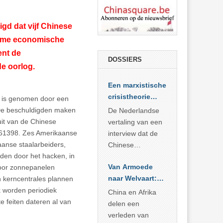
gd dat vijf Chinese
eime economische
ent de
DOSSIERS
de oorlog.
Een marxistische
crisistheorie
n is genomen door een
voor vandaag
 De beschuldigden maken
De Nederlandse
uit van de Chinese
vertaling van een
d 61398. Zes Amerikaanse
interview dat de
aanse staalarbeiders,
Chinese
den door het hacken, in
Academie voor
Van Armoede
 voor zonnepanelen
Sociale
naar Welvaart:
n kerncentrales plannen
Wetenschappen
Wat Afrika kan
 worden periodiek
afnam van de
China en Afrika
leren van
e feiten dateren al van
Britse
delen een
China’s
marxistische
verleden van