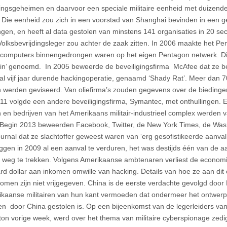
ingsgeheimen en daarvoor een speciale militaire eenheid met duize
 Die eenheid zou zich in een voorstad van Shanghai bevinden in een 
ngen, en heeft al data gestolen van minstens 141 organisaties in 20 s
Volksbevrijdingsleger zou achter de zaak zitten. In 2006 maakte het Pe
computers binnengedrongen waren op het eigen Pentagon netwerk. Die
ain’ genoemd. In 2005 beweerde de beveiligingsfirma McAfee dat ze 
al vijf jaar durende hackingoperatie, genaamd ‘Shady Rat’. Meer dan 70
n werden geviseerd. Van oliefirma’s zouden gegevens over de biedingen
11 volgde een andere beveiligingsfirma, Symantec, met onthullingen. Ee
n en bedrijven van het Amerikaans militair-industrieel complex werden 
 Begin 2013 beweerden Facebook, Twitter, de New York Times, de Wash
ournal dat ze slachtoffer geweest waren van ‘erg gesofistikeerde aanva
ggen in 2009 al een aanval te verduren, het was destijds één van de
a weg te trekken. Volgens Amerikaanse ambtenaren verliest de economi
ard dollar aan inkomen omwille van hacking. Details van hoe ze aan dit 
omen zijn niet vrijgegeven. China is de eerste verdachte gevolgd door
kaanse militairen van hun kant vermoeden dat ondermeer het ontwerp 
gen door China gestolen is. Op een bijeenkomst van de legerleiders va
on vorige week, werd over het thema van militaire cyberspionage zed