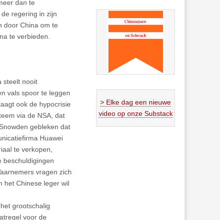
meer dan te
e regering in zijn
n door China om te
na te verbieden.
 steelt nooit
en vals spoor te leggen
> Elke dag een nieuwe
aagt ook de hypocrisie
video op onze Substack
teem via de NSA, dat
n Snowden gebleken dat
unicatiefirma Huawei
iaal te verkopen,
e beschuldigingen
 Waarnemers vragen zich
n het Chinese leger wil
het grootschalig
atregel voor de