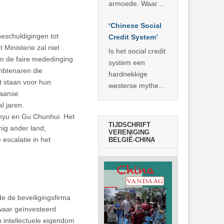
economisch
econoom Michael
armoede. Waar
wonder
Roberts. Het laat
China er de
zien dat
‘Chinese Social
voorbije veertig
beschuldigingen tot
… >> lees meer
Credit System’
jaar in slaagde
Ministerie zal niet
meer dan 800
Is het social credit
en de faire mededinging
miljoen mensen
system een
ambtenaren die
uit de armoede
hardnekkige
t staan voor hun
… >> lees meer
westerse mythe of
kaanse
de dagelijkse
l jaren.
realiteit in China?
enyu en Gu Chunhui. Het
TIJDSCHRIFT
ig ander land,
VERENIGING
escalatie in het
BELGIË-CHINA
de de beveiligingsfirma
waar geïnvesteerd
 intellectuele eigendom