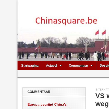
Chinasquare.
Skip
Main
Startpagina
Actueel
Commentaar
Dossi
to
menu
Sub
content
menu
INTERNAT
COMMENTAAR
VS w
weg
Europa begrijpt China’s