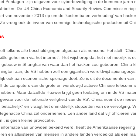
het Pentagon zijn uitgaven voor cyberbeveiliging in de komende jaren 
ubbelen. De US-China Economic and Security Review Commission riep d
ort van november 2013 op om de ‘kosten baten verhouding’ van hacke
 Ze vroeg ook de invoer van sommige technologische producten uit Chi
ns
eft telkens alle beschuldigingen afgedaan als nonsens. Het stelt: ‘China
le geheimen via het internet’. Het wijst erop dat het niet moeilijk is e
 gebouw in Shanghai van waar dan het hacken zou gebeuren. China kl
ington aan; de VS hebben zelf een gigantisch wereldwijd spionagesys
lijk ook aan economische spionage doet. Zo is uit de documenten va
lf de computers van de grote en wereldwijd actieve Chinese telecomm
hebben. Maar datzelfde Huawei krijgt geen toelating om in de VS mater
gevaar voor de nationale veiligheid van de VS’. China noemt de nieuw
 belachelijk” en vraagt het onmiddellijk stopzetten van de vervolging.
 tegenactie China zal ondernemen. Een ander land dat vijf officieren va
n , is geen kleine provocatie.
 informatie van Snowden bekend werd, heeft de Amerikaanse regering 
ren en afluisteren van mensen in andere landen verdedigd als een ma