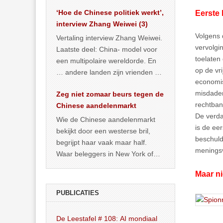
het land dan maar? ‘Dat
‘Hoe de Chinese politiek werkt’,
Eerste
… >> lees meer
interview Zhang Weiwei (3)
Volgens 
Vertaling interview Zhang Weiwei.
vervolgi
Laatste deel: China- model voor
toelaten
een multipolaire wereldorde. En
op de vr
… andere landen zijn vrienden of
economis
kunnen het worden.
misdaden
Zeg niet zomaar beurs tegen de
rechtban
Chinese aandelenmarkt
De verda
Wie de Chinese aandelenmarkt
is de ee
bekijkt door een westerse bril,
beschuld
begrijpt haar vaak maar half.
meningsv
Waar beleggers in New York of
Londen vooral kijken naar winst,
Maar ni
… >> lees meer
PUBLICATIES
De Leestafel # 108: AI mondiaal