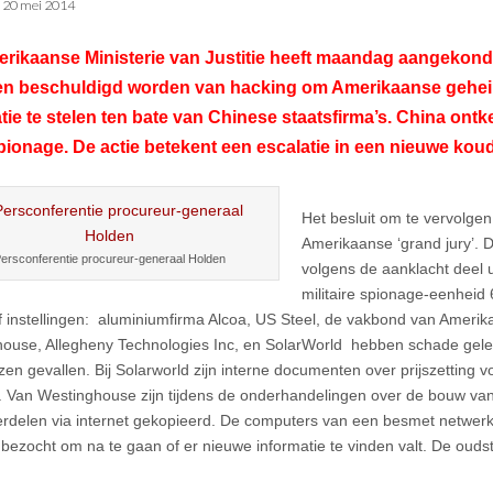
•
20 mei 2014
rikaanse Ministerie van Justitie heeft maandag aangekondi
iren beschuldigd worden van hacking om Amerikaanse geh
tie te stelen ten bate van Chinese staatsfirma’s. China ontk
ionage. De actie betekent een escalatie in een nieuwe kou
Het besluit om te vervolge
Amerikaanse ‘grand jury’.
ersconferentie procureur-generaal Holden
volgens de aanklacht deel 
militaire spionage-eenhei
of instellingen: aluminiumfirma Alcoa, US Steel, de vakbond van Amerik
ouse, Allegheny Technologies Inc, en SolarWorld hebben schade gele
en gevallen. Bij Solarworld zijn interne documenten over prijszetting
. Van Westinghouse zijn tijdens de onderhandelingen over de bouw va
rdelen via internet gekopieerd. De computers van een besmet netwerk
bezocht om na te gaan of er nieuwe informatie te vinden valt. De oudst