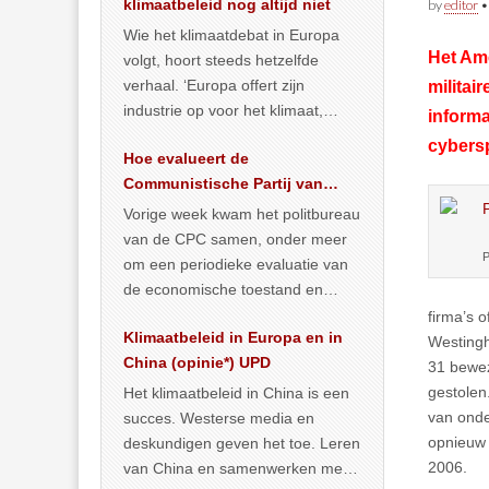
klimaatbeleid nog altijd niet
by
editor
Wie het klimaatdebat in Europa
Het Ame
volgt, hoort steeds hetzelfde
verhaal. ‘Europa offert zijn
milita
industrie op voor het klimaat,
informa
terwijl China onder het mom van
cybersp
Hoe evalueert de
vergroening
… >> lees meer
Communistische Partij van
China de economische
Vorige week kwam het politbureau
situatie?
van de CPC samen, onder meer
P
om een periodieke evaluatie van
de economische toestand en
politiek te maken. We
firma’s 
Klimaatbeleid in Europa en in
publiceerden
… >> lees meer
Westingh
China (opinie*) UPD
31 bewez
gestolen
Het klimaatbeleid in China is een
van onde
succes. Westerse media en
opnieuw 
deskundigen geven het toe. Leren
2006.
van China en samenwerken met