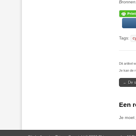
Bronnen
Tags:
c
Dit artikel
Je kan de r
Post
← De s
navigat
Een r
Je moet