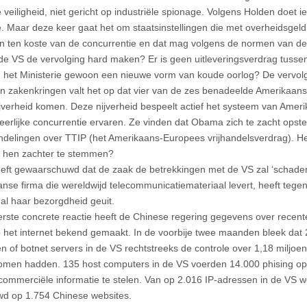
e veiligheid, niet gericht op industriële spionage. Volgens Holden doet 
. Maar deze keer gaat het om staatsinstellingen die met overheidsgel
n ten koste van de concurrentie en dat mag volgens de normen van de 
e VS de vervolging hard maken? Er is geen uitleveringsverdrag tussen
n het Ministerie gewoon een nieuwe vorm van koude oorlog? De vervolging
 In zakenkringen valt het op dat vier van de zes benadeelde Amerikaanse
jverheid komen. Deze nijverheid bespeelt actief het systeem van Amer
oneerlijke concurrentie ervaren. Ze vinden dat Obama zich te zacht opst
delingen over TTIP (het Amerikaans-Europees vrijhandelsverdrag). He
 hen zachter te stemmen?
eft gewaarschuwd dat de zaak de betrekkingen met de VS zal ‘schaden
nse firma die wereldwijd telecommunicatiemateriaal levert, heeft teg
 al haar bezorgdheid geuit.
erste concrete reactie heeft de Chinese regering gegevens over recent
p het internet bekend gemaakt. In de voorbije twee maanden bleek dat
n of botnet servers in de VS rechtstreeks de controle over 1,18 miljo
men hadden. 135 host computers in de VS voerden 14.000 phising oper
 commerciële informatie te stelen. Van op 2.016 IP-adressen in de VS 
d op 1.754 Chinese websites.