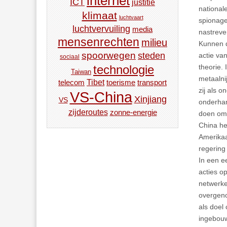
internet
ICT
justitie
national
klimaat
luchtvaart
spionage
luchtvervuiling
media
nastreve
mensenrechten
milieu
Kunnen d
spoorwegen
steden
actie va
sociaal
technologie
theorie.
Taiwan
metaalni
Tibet
toerisme
transport
telecom
zij als 
VS-China
Xinjiang
VS
onderhan
zijderoutes
zonne-energie
doen om
China he
Amerikaa
regering
In een e
acties o
netwerke
overgeno
als doel
ingebouw