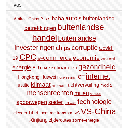
TAGS
auto's
Alibaba
buitenlandse
AI
Afrika - China
buitenlandse
betrekkingen
handel
buitenlandse
investeringen
corruptie
chips
Covid-
CPC
e-commerce
economie
19
elektriciteit
gezondheid
energie
financiën
EU
EU-China
internet
ICT
Hongkong
Huawei
huisvesting
klimaat
luchtvervuiling
justitie
media
luchtvaart
mensenrechten
milieu
sociaal
technologie
spoorwegen
steden
Taiwan
VS-China
Tibet
toerisme
transport
telecom
VS
Xinjiang
zijderoutes
zonne-energie