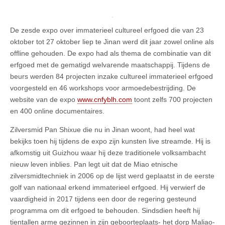
De zesde expo over immaterieel cultureel erfgoed die van 23
oktober tot 27 oktober liep te Jinan werd dit jaar zowel online als
offline gehouden. De expo had als thema de combinatie van dit
erfgoed met de gematigd welvarende maatschappij. Tijdens de
beurs werden 84 projecten inzake cultureel immaterieel erfgoed
voorgesteld en 46 workshops voor armoedebestrijding. De
website van de expo
www.cnfyblh.com
toont zelfs 700 projecten
en 400 online documentaires.
Zilversmid Pan Shixue die nu in Jinan woont, had heel wat
bekijks toen hij tijdens de expo zijn kunsten live streamde. Hij is
afkomstig uit Guizhou waar hij deze traditionele volksambacht
nieuw leven inblies. Pan legt uit dat de Miao etnische
zilversmidtechniek in 2006 op de lijst werd geplaatst in de eerste
golf van nationaal erkend immaterieel erfgoed. Hij verwierf de
vaardigheid in 2017 tijdens een door de regering gesteund
programma om dit erfgoed te behouden. Sindsdien heeft hij
tientallen arme gezinnen in zijn geboorteplaats- het dorp Maliao-