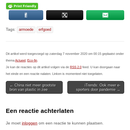
Tags:
armoede
erfgoed
Dit artikel werd toegevoegd op zaterdag 7 november 2020 om 00:15 geplaatst onder
thema
Actueel
,
Eco-fin
.
Je kan de reacties op dit artikel volgen via de
RSS 2.0
feed. U kan doorgaan naar
het einde en een reactie nalaten. Linken is momenteel niet toegelaten.
Post
← China niet meer grootste
iTrends: Ook meer e-
bron van plastic in zee
sporters door pandemie →
navigation
Een reactie achterlaten
Je moet
inloggen
om een reactie te kunnen plaatsen.