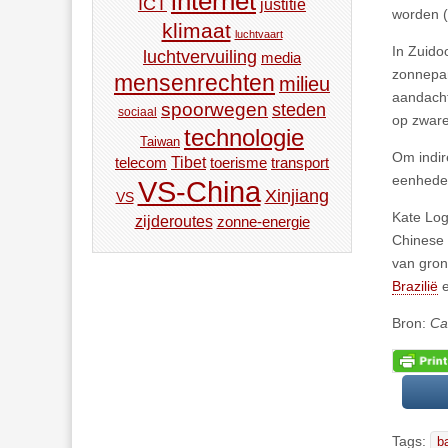
internet
ICT
justitie
worden (d
klimaat
luchtvaart
In Zuido
luchtvervuiling
media
zonnepan
mensenrechten
milieu
aandacht
spoorwegen
steden
sociaal
op zware
technologie
Taiwan
Om indir
Tibet
toerisme
transport
telecom
eenheden
VS-China
Xinjiang
VS
Kate Log
zijderoutes
zonne-energie
Chinese 
van gron
Brazilië
e
Bron:
Ca
Tags:
ba