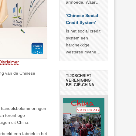
economisch
econoom Michael
armoede. Waar
wonder
Roberts. Het laat
China er de
zien dat
‘Chinese Social
voorbije veertig
… >> lees meer
Credit System’
jaar in slaagde
meer dan 800
Is het social credit
miljoen mensen
system een
uit de armoede
hardnekkige
… >> lees meer
westerse mythe of
de dagelijkse
Disclaimer
realiteit in China?
ing van de Chinese
TIJDSCHRIFT
VERENIGING
BELGIË-CHINA
 op handelsbelemmeringen
van torenhoge
uigen uit China.
rbeeld een fabriek in het