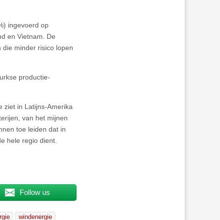
%) ingevoerd op
nd en Vietnam. De
 die minder risico lopen
urkse productie-
 ziet in Latijns-Amerika
erijen, van het mijnen
nnen toe leiden dat in
e hele regio dient.
Follow us
rgie
windenergie