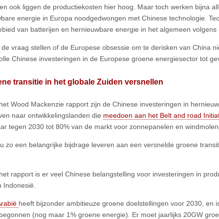
 en ook liggen de productiekosten hier hoog. Maar toch werken bijna all
bare energie in Europa noodgedwongen met Chinese technologie. Tec
ebied van batterijen en hernieuwbare energie in het algemeen volgens e
de vraag stellen of de Europese obsessie om te derisken van China nie
lle Chinese investeringen in de Europese groene energiesector tot ge
ne transitie in het globale Zuiden versnellen
het Wood Mackenzie rapport zijn de Chinese investeringen in hernieu
ven naar ontwikkelingslanden die
meedoen aan het Belt and road Initia
ar tegen 2030 tot 80% van de markt voor zonnepanelen en windmole
u zo een belangrijke bijdrage leveren aan een versnelde groene transit
het rapport is er veel Chinese belangstelling voor investeringen in prod
 Indonesië.
Arabië
heeft bijzonder ambitieuze groene doelstellingen voor 2030, en i
e begonnen (nog maar 1% groene energie). Er moet jaarlijks 20GW groe