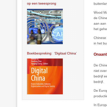
op een tweesprong
buitenla
Wood Mac
de Chine
aan aan 
het gehe
Chinese 
in het b
Boekbespreking: ‘Digitaal China’
Onaant
De Chine
niet ove
bedrijf 
bedrijf.
De Europ
producti
In Europa