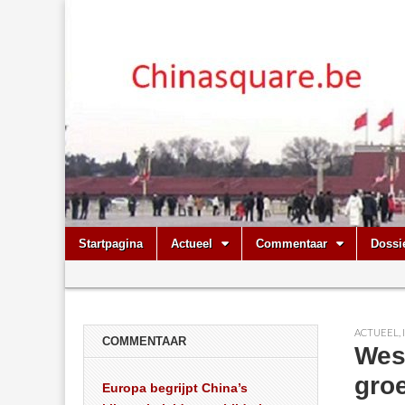
Chinasquare.
Skip
Main
Startpagina
Actueel
Commentaar
Dossi
to
menu
Sub
content
menu
ACTUEEL
,
COMMENTAAR
Wes
groe
Europa begrijpt China’s