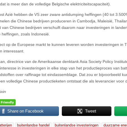
at is meer dan de volledige Belgische elektriciteitscapaciteit).
ost Azië hebben de VS zeer zware antidumping heffingen (40 tot 3.500
elen die Chinese bedrijven produceren in Cambodja, Maleisië, Thaila
 van Chinese bedrijven verschuift daarom naar investeringen in landen
 heffingen, zoals Indonesië.
ect op de Europese markt te kunnen leveren worden investeringen in T
 interessant.
an, directrice van de Amerikaanse denktank Asia Society Policy Institute
interesse in investeringen in elke stap van het productieproces van batt
dstoffen over raffinage tot eindassemblage. Dat zou er bijvoorbeeld ku
en volledige Chinese productieketen ontstaat die als leverancier voor d
ixin
Share on Facebook
Tweet
tterijen
buitenlandse handel
buitenlandse investeringen
duurzame ene