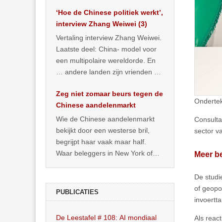
het land dan maar? ‘Dat
‘Hoe de Chinese politiek werkt’,
… >> lees meer
interview Zhang Weiwei (3)
Vertaling interview Zhang Weiwei.
Laatste deel: China- model voor
een multipolaire wereldorde. En
… andere landen zijn vrienden of
kunnen het worden.
Zeg niet zomaar beurs tegen de
Ondertek
Chinese aandelenmarkt
Wie de Chinese aandelenmarkt
Consulta
bekijkt door een westerse bril,
sector v
begrijpt haar vaak maar half.
Waar beleggers in New York of
Meer be
Londen vooral kijken naar winst,
… >> lees meer
De studi
of geopo
PUBLICATIES
invoertt
De Leestafel # 108: AI mondiaal
Als reac