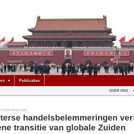
be
ers
Publicaties
OVER ONS
INTERNATIONAAL
terse handelsbelemmeringen ver
ne transitie van globale Zuiden