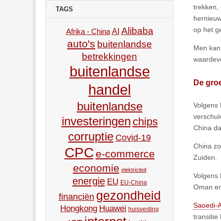
trekken,
TAGS
hernieuw
Alibaba
op het g
AI
Afrika - China
auto's
buitenlandse
Men kan 
betrekkingen
waardevo
buitenlandse
De groe
handel
buitenlandse
Volgens 
verschui
investeringen
chips
China da
corruptie
Covid-19
China zo
CPC
e-commerce
Zuiden.
economie
elektriciteit
Volgens 
energie
EU
EU-China
Oman en
gezondheid
financiën
Saoedi-
Hongkong
Huawei
huisvesting
transiti