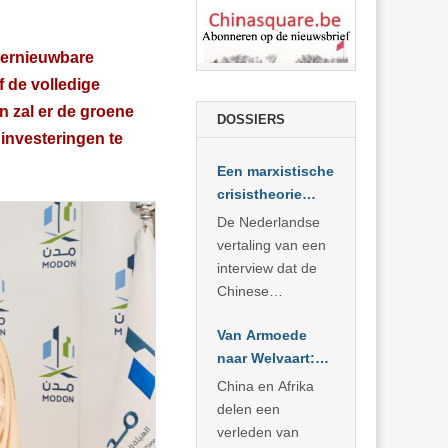
hernieuwbare
f de volledige
n zal er de groene
DOSSIERS
 investeringen te
Een marxistische
crisistheorie
voor vandaag
De Nederlandse
vertaling van een
interview dat de
Chinese
Academie voor
Van Armoede
Sociale
naar Welvaart:
Wetenschappen
Wat Afrika kan
afnam van de
China en Afrika
leren van
Britse
delen een
China’s
marxistische
verleden van