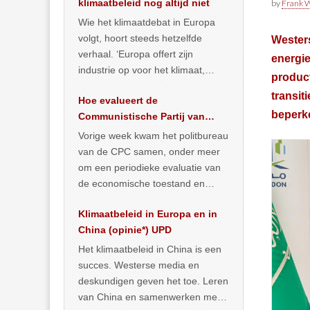
klimaatbeleid nog altijd niet
by
Frank W
Wie het klimaatdebat in Europa
volgt, hoort steeds hetzelfde
Wester
verhaal. ‘Europa offert zijn
energie
industrie op voor het klimaat,
product
terwijl China onder het mom van
transit
Hoe evalueert de
vergroening
… >> lees meer
beperk
Communistische Partij van
China de economische
Vorige week kwam het politbureau
situatie?
van de CPC samen, onder meer
om een periodieke evaluatie van
de economische toestand en
politiek te maken. We
Klimaatbeleid in Europa en in
publiceerden
… >> lees meer
China (opinie*) UPD
Het klimaatbeleid in China is een
succes. Westerse media en
deskundigen geven het toe. Leren
van China en samenwerken met