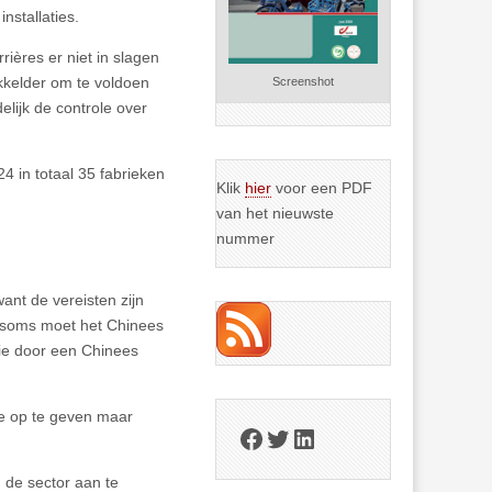
nstallaties.
rières er niet in slagen
kkelder om te voldoen
Screenshot
lijk de controle over
 in totaal 35 fabrieken
Klik
hier
voor een PDF
van het nieuwste
nummer
ant de vereisten zijn
, soms moet het Chinees
ctie door een Chinees
ze op te geven maar
Facebook
Twitter
LinkedIn
n de sector aan te