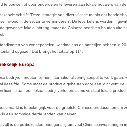
nd te bouwen of door onderdelen te leveren aan lokale bouwers van de i
kenzie schrijft: ‘Deze strategie van diversificatie maakt dat handelsbar
se invloed in de sector te verminderen’. De leverketens worden ingewi
de gewenste lokale inbreng, maar de Chinese bedrijven houden uiteinde
el.
fabrikanten van zonnepanelen, windmolens en batterijen hebben in 2024
uitenland opgezet. Dat brengt het totaal op 114.
rekkelijk Europa
se bedrijven moeten bij hun internationalisering soepel te werk gaan, w
ral dezelfde. Soms moet de productie gebeuren door een joint venture
een licentie aan een lokaal bedrijf verlenen, soms volstaat lokale produ
ese markt is te belangrijk voor de grootste Chinese producenten om 
e in een sommige derde landen kan helpen.
 zelf is de politieke sfeer niet gunstig om veel Chinese investeringen i