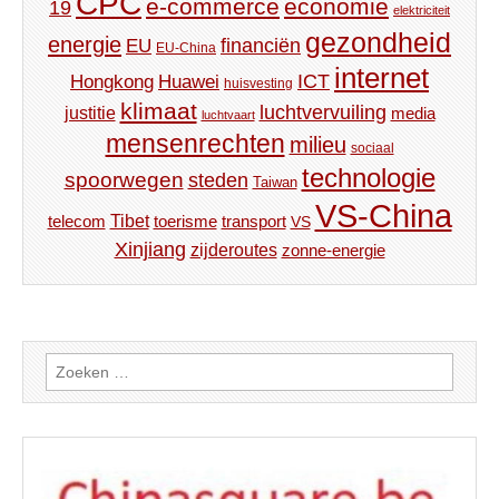
CPC
e-commerce
economie
19
elektriciteit
gezondheid
energie
financiën
EU
EU-China
internet
ICT
Hongkong
Huawei
huisvesting
klimaat
luchtvervuiling
justitie
media
luchtvaart
mensenrechten
milieu
sociaal
technologie
spoorwegen
steden
Taiwan
VS-China
Tibet
toerisme
transport
telecom
VS
Xinjiang
zijderoutes
zonne-energie
Zoeken
naar: