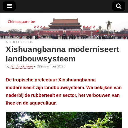
Chinasquare.be
ACTUEEL
,
ECO-FIN
Xishuangbanna moderniseert
landbouwsysteem
by
Jan Jonckheere
•
29 november 2025
De tropische prefectuur Xinshuangbanna
moderniseert zijn landbouwsysteem. We bekijken van
naderbij de rubberteelt en sector, het verbouwen van
thee en de aquacultuur.