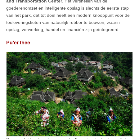
and Transportation Center
. Het versnellen van de
goederenomzet en intelligente opslag is slechts de eerste stap
van het park, dat tot doel heeft een modern knooppunt voor de
toeleveringsketen van natuurlijk rubber te bouwen, waarin
opslag, verwerking, handel en financiën zijn geïntegreerd.
Pu’er thee