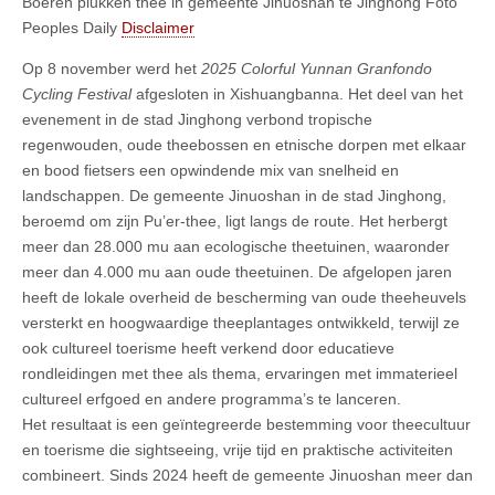
Boeren plukken thee in gemeente Jinuoshan te Jinghong Foto
Peoples Daily
Disclaimer
Op 8 november werd het
2025 Colorful Yunnan Granfondo
Cycling Festival
afgesloten in Xishuangbanna. Het deel van het
evenement in de stad Jinghong verbond tropische
regenwouden, oude theebossen en etnische dorpen met elkaar
en bood fietsers een opwindende mix van snelheid en
landschappen. De gemeente Jinuoshan in de stad Jinghong,
beroemd om zijn Pu’er-thee, ligt langs de route. Het herbergt
meer dan 28.000 mu aan ecologische theetuinen, waaronder
meer dan 4.000 mu aan oude theetuinen. De afgelopen jaren
heeft de lokale overheid de bescherming van oude theeheuvels
versterkt en hoogwaardige theeplantages ontwikkeld, terwijl ze
ook cultureel toerisme heeft verkend door educatieve
rondleidingen met thee als thema, ervaringen met immaterieel
cultureel erfgoed en andere programma’s te lanceren.
Het resultaat is een geïntegreerde bestemming voor theecultuur
en toerisme die sightseeing, vrije tijd en praktische activiteiten
combineert. Sinds 2024 heeft de gemeente Jinuoshan meer dan