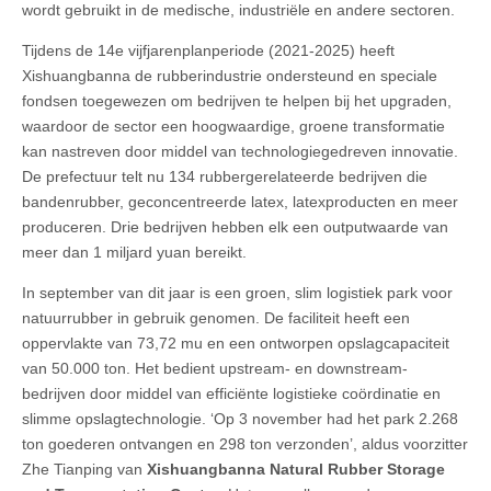
wordt gebruikt in de medische, industriële en andere sectoren.
Tijdens de 14e vijfjarenplanperiode (2021-2025) heeft
Xishuangbanna de rubberindustrie ondersteund en speciale
fondsen toegewezen om bedrijven te helpen bij het upgraden,
waardoor de sector een hoogwaardige, groene transformatie
kan nastreven door middel van technologiegedreven innovatie.
De prefectuur telt nu 134 rubbergerelateerde bedrijven die
bandenrubber, geconcentreerde latex, latexproducten en meer
produceren. Drie bedrijven hebben elk een outputwaarde van
meer dan 1 miljard yuan bereikt.
In september van dit jaar is een groen, slim logistiek park voor
natuurrubber in gebruik genomen. De faciliteit heeft een
oppervlakte van 73,72 mu en een ontworpen opslagcapaciteit
van 50.000 ton. Het bedient upstream- en downstream-
bedrijven door middel van efficiënte logistieke coördinatie en
slimme opslagtechnologie. ‘Op 3 november had het park 2.268
ton goederen ontvangen en 298 ton verzonden’, aldus voorzitter
Zhe Tianping van
Xishuangbanna Natural Rubber Storage