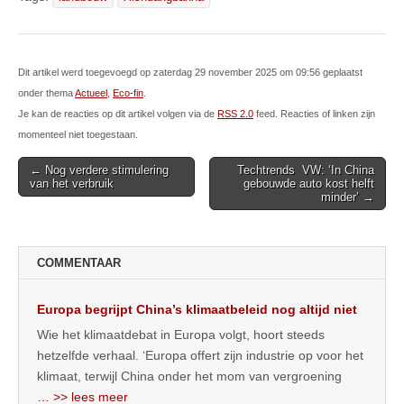
Dit artikel werd toegevoegd op zaterdag 29 november 2025 om 09:56 geplaatst
onder thema
Actueel
,
Eco-fin
.
Je kan de reacties op dit artikel volgen via de
RSS 2.0
feed. Reacties of linken zijn
momenteel niet toegestaan.
Post
← Nog verdere stimulering
Techtrends VW: ‘In China
van het verbruik
gebouwde auto kost helft
navigation
minder’ →
COMMENTAAR
Europa begrijpt China’s klimaatbeleid nog altijd niet
Wie het klimaatdebat in Europa volgt, hoort steeds
hetzelfde verhaal. ‘Europa offert zijn industrie op voor het
klimaat, terwijl China onder het mom van vergroening
… >> lees meer