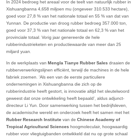
In 2024 bedroeg het areaal voor de teelt van natuurlijk rubber in
Xishuangbanna 4,658 miljoen mu (ongeveer 310.533 hectare),
goed voor 27,8 % van het nationale totaal en 55 % van dat van
Yunnan. De productie van droog rubber bedroeg 357.000 ton,
goed voor 37,3 % van het nationale totaal en 62,3 % van het
provinciale totaal. Vorig jaar genereerde de hele
rubberindustrieketen en productiewaarde van meer dan 25
miljard yuan.
In de werkplaats van
Mengla Tianye Rubber Sales
draaien de
rubberverwerkingslijnen efficiënt, terwijl de machines in de hele
fabriek zoemen. ‘Als een van de eerste particuliere
ondernemingen in Xishuangbanna die zich op de
rubberindustrie heeft gestort, is innovatie altijd het sleutelwoord
geweest dat onze ontwikkeling heeft bepaald’, aldus adjunct-
directeur Li Yun. Door samenwerking tussen het bedrijfsleven,
de academische wereld en onderzoek heeft het samen met het
Rubber Research Institute
van de
Chinese Academy of
Tropical Agricultural Sciences
hoogmoleculair, hoogwaardig
rubber voor vliegtuigbanden ontwikkeld dat nu op grote schaal