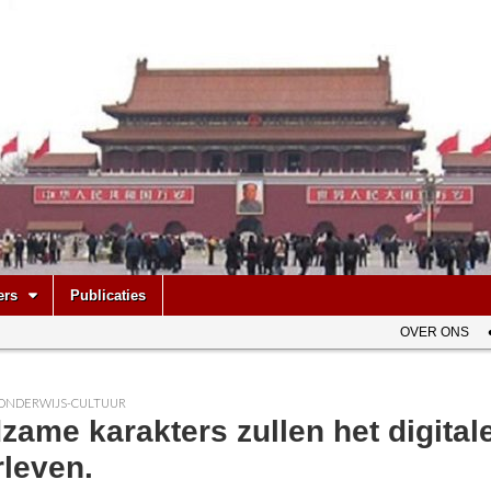
be
ers
Publicaties
OVER ONS
ONDERWIJS-CULTUUR
zame karakters zullen het digitale
rleven.