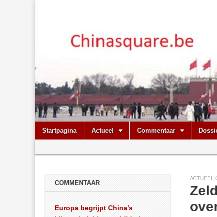
Chinasquare.
Skip
Main
Startpagina
Actueel
Commentaar
Dossi
to
menu
Sub
content
menu
ACTUEEL
,
COMMENTAAR
Zeld
ove
Europa begrijpt China’s