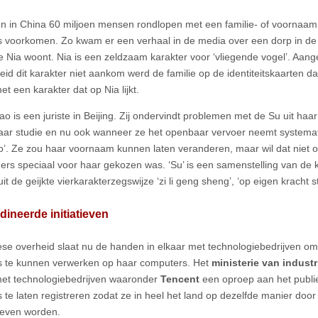
n in China 60 miljoen mensen rondlopen met een familie- of voornaa
s voorkomen. Zo kwam er een verhaal in de media over een dorp in de
ie Nia woont. Nia is een zeldzaam karakter voor ‘vliegende vogel’. Aan
eid dit karakter niet aankom werd de familie op de identiteitskaarten d
et een karakter dat op Nia lijkt.
ao is een juriste in Beijing. Zij ondervindt problemen met de Su uit ha
haar studie en nu ook wanneer ze het openbaar vervoer neemt systema
o’. Ze zou haar voornaam kunnen laten veranderen, maar wil dat niet o
ers speciaal voor haar gekozen was. ‘Su’ is een samenstelling van de k
uit de geijkte vierkarakterzegswijze ‘zi li geng sheng’, ‘op eigen kracht 
ineerde initiatieven
se overheid slaat nu de handen in elkaar met technologiebedrijven o
s te kunnen verwerken op haar computers. Het
ministerie van industr
et technologiebedrijven waaronder
Tencent
een oproep aan het publi
s te laten registreren zodat ze in heel het land op dezelfde manier doo
even worden.