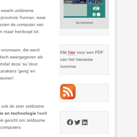
m waarin zeldzame
 provincie Yunnan, waar
Screenshot
gezien de computer van
an maar herdoopt tot
ar voornaam; die werd
Klik
hier
voor een PDF
tisch weergegeven als
van het nieuwste
mdat deze ‘su’ door
nummer
arakters ‘geng’ en
steunen’.
m ook de zeer zeldzame
ie en technologie
heeft
Facebook
Twitter
LinkedIn
ek gericht om zeldzame
r computers