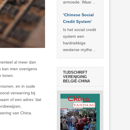
economisch
econoom Michael
armoede. Waar
wonder
Roberts. Het laat
China er de
zien dat
‘Chinese Social
voorbije veertig
… >> lees meer
Credit System’
jaar in slaagde
meer dan 800
Is het social credit
miljoen mensen
system een
uit de armoede
hardnekkige
… >> lees meer
westerse mythe of
de dagelijkse
omenteel al meer dan
realiteit in China?
s kan men overigens
TIJDSCHRIFT
m tonen.
VERENIGING
BELGIË-CHINA
ersonen, en in oude
ooral verwarring bij
aam of een adres ‘dat
oersbewijzen,
isering van China.