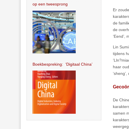
op een tweesprong
Er zoude
karakter
de famil
de overh
‘Eend’, m
Lin Sumi
tijdens 
‘Lln?mia
Boekbespreking: ‘Digitaal China’
haar oud
‘sheng’, 
Gecoörd
De Chine
karakter
samen m
karakter
weergeg