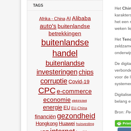
TAGS
Het
Chin
karakter
Alibaba
AI
Afrika - China
het een 
auto's
buitenlandse
weken li
betrekkingen
Het
Ten
buitenlandse
zeldzame
handel
onderwij
buitenlandse
De digit
verbonde
investeringen
chips
voor de 
corruptie
Covid-19
systeme
CPC
e-commerce
Digitali
economie
belang e
elektriciteit
energie
EU
EU-China
Bron:
Pe
gezondheid
financiën
Hongkong
Huawei
huisvesting