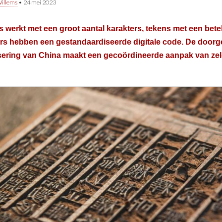
illems
•
24 mei 2023
 werkt met een groot aantal karakters, tekens met een bet
ers hebben een gestandaardiseerde digitale code. De door
isering van China maakt een gecoördineerde aanpak van ze