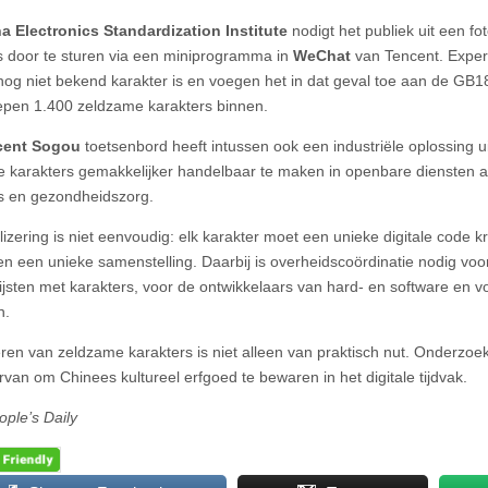
a Electronics Standardization Institute
nodigt het publiek uit een f
s door te sturen via een miniprogramma in
WeChat
van Tencent. Exper
nog niet bekend karakter is en voegen het in dat geval toe aan de GB18
epen 1.400 zeldzame karakters binnen.
cent Sogou
toetsenbord heeft intussen ook een industriële oplossing 
 karakters gemakkelijker handelbaar te maken in openbare diensten als
s en gezondheidszorg.
alizering is niet eenvoudig: elk karakter moet een unieke digitale code 
n een unieke samenstelling. Daarbij is overheidscoördinatie nodig voo
lijsten met karakters, voor de ontwikkelaars van hard- en software en v
n.
seren van zeldzame karakters is niet alleen van praktisch nut. Onderzo
rvan om Chinees kultureel erfgoed te bewaren in het digitale tijdvak.
ople’s Daily