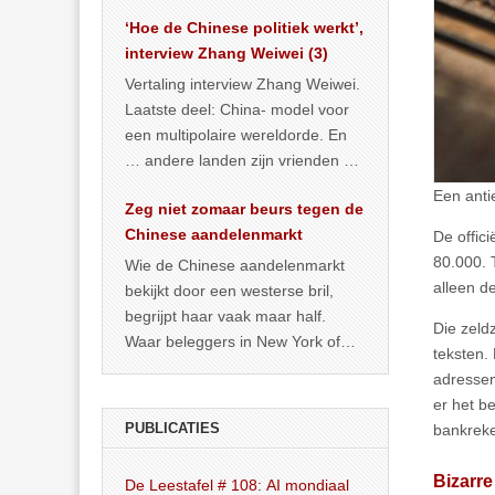
het land dan maar? ‘Dat
‘Hoe de Chinese politiek werkt’,
… >> lees meer
interview Zhang Weiwei (3)
Vertaling interview Zhang Weiwei.
Laatste deel: China- model voor
een multipolaire wereldorde. En
… andere landen zijn vrienden of
kunnen het worden.
Een anti
Zeg niet zomaar beurs tegen de
Chinese aandelenmarkt
De offic
80.000. 
Wie de Chinese aandelenmarkt
alleen d
bekijkt door een westerse bril,
begrijpt haar vaak maar half.
Die zeld
Waar beleggers in New York of
teksten. 
Londen vooral kijken naar winst,
adressen
… >> lees meer
er het be
PUBLICATIES
bankreke
Bizarr
De Leestafel # 108: AI mondiaal