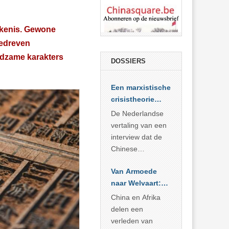
ekenis. Gewone
gedreven
ldzame karakters
DOSSIERS
Een marxistische
crisistheorie
voor vandaag
De Nederlandse
vertaling van een
interview dat de
Chinese
Academie voor
Van Armoede
Sociale
naar Welvaart:
Wetenschappen
Wat Afrika kan
afnam van de
China en Afrika
leren van
Britse
delen een
China’s
marxistische
verleden van