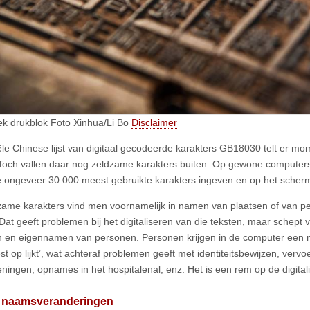
ek drukblok Foto Xinhua/Li Bo
Disclaimer
iële Chinese lijst van digitaal gecodeerde karakters GB18030 telt er m
Toch vallen daar nog zeldzame karakters buiten. Op gewone computer
e ongeveer 30.000 meest gebruikte karakters ingeven en op het scher
zame karakters vind men voornamelijk in namen van plaatsen of van p
Dat geeft problemen bij het digitaliseren van die teksten, maar schept v
 en eigennamen van personen. Personen krijgen in de computer een n
st op lijkt’, wat achteraf problemen geeft met identiteitsbewijzen, verv
ningen, opnames in het hospitalenal, enz. Het is een rem op de digital
e naamsveranderingen