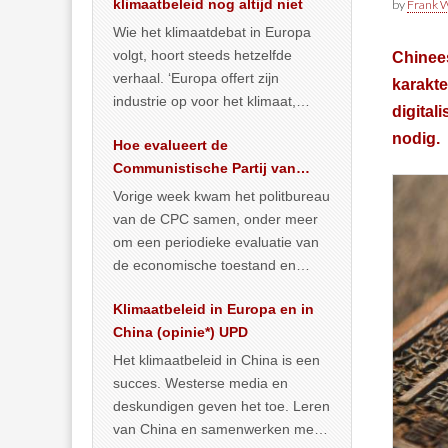
klimaatbeleid nog altijd niet
by
Frank W
Wie het klimaatdebat in Europa
volgt, hoort steeds hetzelfde
Chinees
verhaal. ‘Europa offert zijn
karakt
industrie op voor het klimaat,
digital
terwijl China onder het mom van
nodig.
Hoe evalueert de
vergroening
… >> lees meer
Communistische Partij van
China de economische
Vorige week kwam het politbureau
situatie?
van de CPC samen, onder meer
om een periodieke evaluatie van
de economische toestand en
politiek te maken. We
Klimaatbeleid in Europa en in
publiceerden
… >> lees meer
China (opinie*) UPD
Het klimaatbeleid in China is een
succes. Westerse media en
deskundigen geven het toe. Leren
van China en samenwerken met