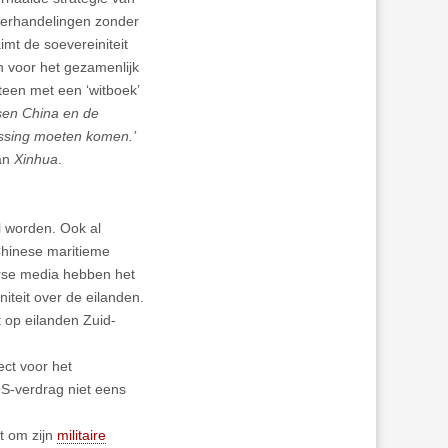
nderhandelingen zonder
mt de soevereiniteit
n voor het gezamenlijk
en met een ‘witboek’
ssen China en de
ossing moeten komen.’
van
Xinhua
.
l worden. Ook al
 Chinese maritieme
erse media hebben het
niteit over de eilanden.
t op eilanden Zuid-
ct voor het
S-verdrag niet eens
t om zijn
militaire