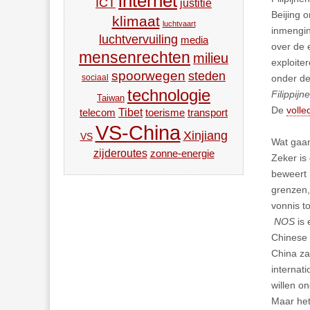
internet
ICT
justitie
Beijing 
klimaat
luchtvaart
inmengin
luchtvervuiling
media
over de 
mensenrechten
milieu
exploiter
spoorwegen
steden
onder de 
sociaal
technologie
Filippij
Taiwan
De
volle
Tibet
toerisme
transport
telecom
VS-China
Xinjiang
VS
Wat gaa
zijderoutes
zonne-energie
Zeker is
beweert 
grenzen,
vonnis t
NOS
is 
Chinese 
China za
internat
willen o
Maar het