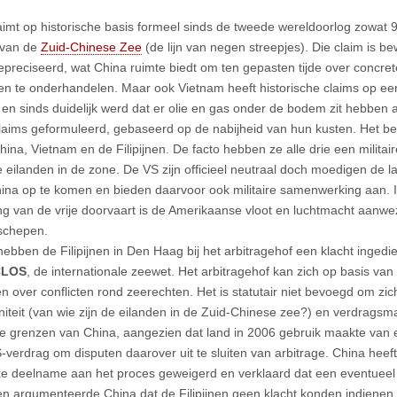
aimt op historische basis formeel sinds de tweede wereldoorlog zowat
 van de
Zuid-Chinese Zee
(de lijn van negen streepjes). Die claim is bew
epreciseerd, wat China ruimte biedt om ten gepasten tijde over concre
en te onderhandelen. Maar ook Vietnam heeft historische claims op ee
 en sinds duidelijk werd dat er olie en gas onder de bodem zit hebben
laims geformuleerd, gebaseerd op de nabijheid van hun kusten. Het bela
hina, Vietnam en de Filipijnen. De facto hebben ze alle drie een milita
 eilanden in de zone. De VS zijn officieel neutraal doch moedigen de 
ina op te komen en bieden daarvoor ook militaire samenwerking aan.
ing van de vrije doorvaart is de Amerikaanse vloot en luchtmacht aanwez
schepen.
hebben de Filipijnen in Den Haag bij het arbitragehof een klacht inged
CLOS
, de internationale zeewet. Het arbitragehof kan zich op basis v
en over conflicten rond zeerechten. Het is statutair niet bevoegd om zic
niteit (van wie zijn de eilanden in de Zuid-Chinese zee?) en verdragsma
e grenzen van China, aangezien dat land in 2006 gebruik maakte van e
erdrag om disputen daarover uit te sluiten van arbitrage. China heef
ke deelname aan het proces geweigerd en verklaard dat een eventueel v
n argumenteerde China dat de Filipijnen geen klacht konden indienen