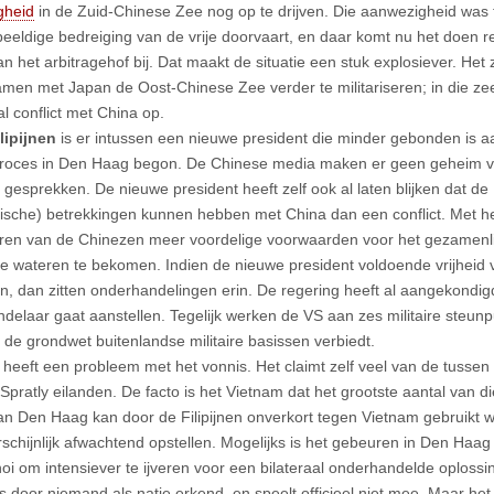
gheid
in de Zuid-Chinese Zee nog op te drijven. Die aanwezigheid was 
eeldige bedreiging van de vrije doorvaart, en daar komt nu het doen r
an het arbitragehof bij. Dat maakt de situatie een stuk explosiever. Het
men met Japan de Oost-Chinese Zee verder te militariseren; in die ze
aal conflict met China op.
lipijnen
is er intussen een nieuwe president die minder gebonden is a
proces in Den Haag begon. De Chinese media maken er geen geheim va
 gesprekken. De nieuwe president heeft zelf ook al laten blijken dat de 
sche) betrekkingen kunnen hebben met China dan een conflict. Met he
eren van de Chinezen meer voordelige voorwaarden voor het gezamenli
iale wateren te bekomen. Indien de nieuwe president voldoende vrijheid
n, dan zitten onderhandelingen erin. De regering heeft al aangekondig
delaar gaat aanstellen. Tegelijk werken de VS aan zes militaire steunpu
 de grondwet buitenlandse militaire basissen verbiedt.
heeft een probleem met het vonnis. Het claimt zelf veel van de tussen 
 Spratly eilanden. De facto is het Vietnam dat het grootste aantal van d
an Den Haag kan door de Filipijnen onverkort tegen Vietnam gebruikt w
schijnlijk afwachtend opstellen. Mogelijks is het gebeuren in Den Haag
oi om intensiever te ijveren voor een bilateraal onderhandelde oplossin
s door niemand als natie erkend, en speelt officieel niet mee. Maar het