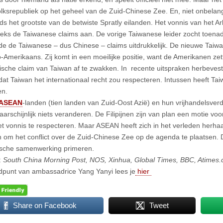
olksrepubliek op het geheel van de Zuid-Chinese Zee. En, niet onbelangr
ds het grootste van de betwiste Spratly eilanden. Het vonnis van het Ar
eeks de Taiwanese claims aan. De vorige Taiwanese leider zocht toenad
de de Taiwanese – dus Chinese – claims uitdrukkelijk. De nieuwe Taiwan
-Amerikaans. Zij komt in een moeilijke positie, want de Amerikanen ze
rische claim van Taiwan af te zwakken. In recente uitspraken herbevest
j dat Taiwan het internationaal recht zou respecteren. Intussen heeft Ta
en.
ASEAN
-landen (tien landen van Zuid-Oost Azië) en hun vrijhandelsver
arschijnlijk niets veranderen. De Filipijnen zijn van plan een motie voo
et vonnis te respecteren. Maar ASEAN heeft zich in het verleden herhaal
 om het conflict over de Zuid-Chinese Zee op de agenda te plaatsen.
sche samenwerking primeren.
:
South China Morning Post, NOS, Xinhua, Global Times, BBC, Atimes
dpunt van ambassadrice Yang Yanyi lees je
hier
Share on Facebook
Tweet