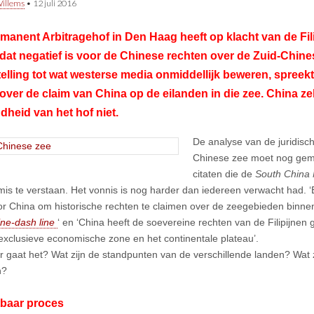
illems
•
12 juli 2016
manent Arbitragehof in Den Haag heeft op klacht van de Fil
dat negatief is voor de Chinese rechten over de Zuid-Chines
elling tot wat westerse media onmiddellijk beweren, spreekt
t over de claim van China op de eilanden in die zee. China ze
heid van het hof niet.
De analyse van de juridisch
Chinese zee moet nog gem
citaten die de
South China 
 mis te verstaan. Het vonnis is nog harder dan iedereen verwacht had. ‘E
or China om historische rechten te claimen over de zeegebieden binn
ne-dash line
‘ en ‘China heeft de soevereine rechten van de Filipijne
 exclusieve economische zone en het continentale plateau’.
 gaat het? Wat zijn de standpunten van de verschillende landen? Wat z
n?
tbaar proces