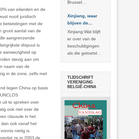
Brussel
voorgesteld als
 90% van eilanden en de
Xinjiang, waar
bewijs van
ust nooit juridisch
blijven de
economische
te betwistingen met de
bewijzen?
agressie. In
n groot aantal van de
Xinjiang:Wat blijft
werkelijkheid
 alle aangrenzende
er over van de
verhult die
ngrijkste dispuut is
beschuldigingen
spectaculaire
ire aanwezigheid op
als die getoetst
rekensom vooral
landen stevig aan om
worden aan de
de industriële
 In naam van de
feiten? Niet veel
achterstand die
ig in de zone, zelfs met
TIJDSCHRIFT
… >> lees meer
VERENIGING
BELGIË-CHINA
iend tegen China op basis
an UNCLOS
h uit te spreken over
tig ook niet over de
en clausule in het
t dan ook vanaf het
onnis nietig is.
 omdat ze in 2003 de