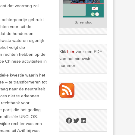
aat dat voorrang zal
 achterpoortje gebruikt
Screenshot
ten voort uit de
 dat de honderden
wiste wateren eigenlijk
ehof volgt die
Klik
hier
voor een PDF
een rechten hebben op de
van het nieuwste
de Chinese activiteiten in
nummer
tieke kwestie waarin het
ee – te transformeren tot
aag naar de neutraliteit
oces niet te erkennen
e rechtbank voor
 partij die het geding
van officiële UNCLOS-
Facebook
Twitter
LinkedIn
ijfde rechter was een
mand uit Azië bij was.