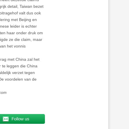
ijk detail, Taiwan bezet
bitragehof valt dus ook
ering met Beijing en
ese leider is echter
tten haar onder druk om
igde ze die claim, maar
iwan het vonnis
drag met China zal het
r te leggen die China
delijk verzet tegen
 De voordelen van de
.com
Follow us