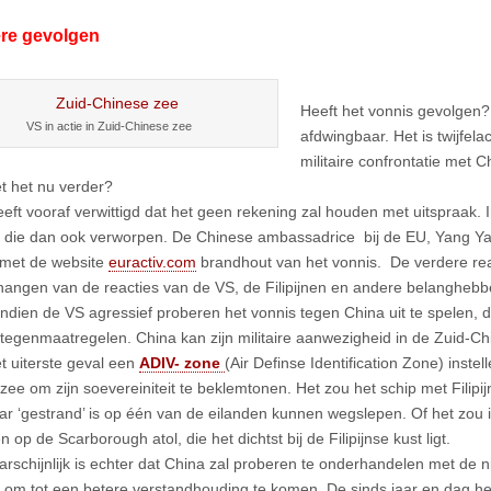
re gevolgen
Heeft het vonnis gevolgen? 
VS in actie in Zuid-Chinese zee
afdwingbaar. Het is twijfela
militaire confrontatie met C
 het nu verder?
eft vooraf verwittigd dat het geen rekening zal houden met uitspraak. I
t die dan ook verworpen. De Chinese ambassadrice bij de EU, Yang Ya
 met de website
euractiv.com
brandhout van het vonnis. De verdere reac
afhangen van de reacties van de VS, de Filipijnen en andere belanghe
Indien de VS agressief proberen het vonnis tegen China uit te spelen, 
tegenmaatregelen. China kan zijn militaire aanwezigheid in de Zuid-Ch
et uiterste geval een
ADIV- zone
(Air Definse Identification Zone) inste
ee om zijn soevereiniteit te beklemtonen. Het zou het schip met Filipijn
jaar ‘gestrand’ is op één van de eilanden kunnen wegslepen. Of het zou 
 op de Scarborough atol, die het dichtst bij de Filipijnse kust ligt.
rschijnlijk is echter dat China zal proberen te onderhandelen met de 
en om tot een betere verstandhouding te komen. De sinds jaar en dag he