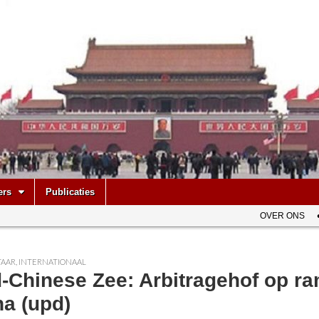
be
ers
Publicaties
OVER ONS
AAR
,
INTERNATIONAAL
d-Chinese Zee: Arbitragehof op r
na (upd)