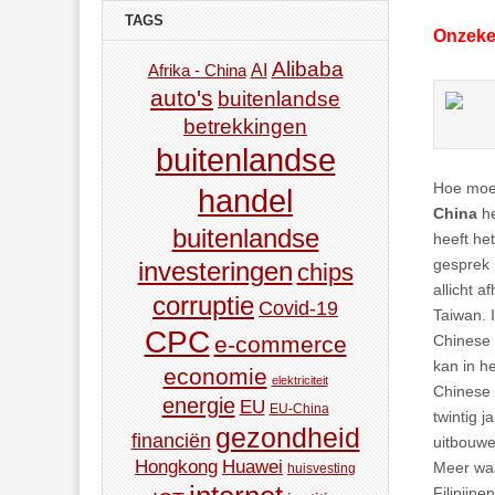
TAGS
Onzeke
Alibaba
AI
Afrika - China
auto's
buitenlandse
betrekkingen
buitenlandse
Hoe moet
handel
China
he
buitenlandse
heeft he
gesprek
investeringen
chips
allicht 
corruptie
Covid-19
Taiwan. 
CPC
Chinese 
e-commerce
kan in h
economie
elektriciteit
Chinese z
energie
EU
EU-China
twintig 
gezondheid
financiën
uitbouwen
Hongkong
Huawei
Meer waa
huisvesting
Filipijn