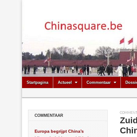
Chinasquare.
Skip
Main
Startpagina
Actueel
Commentaar
Dossi
to
menu
Sub
content
menu
COMMENT
COMMENTAAR
Zui
Chi
Europa begrijpt China’s