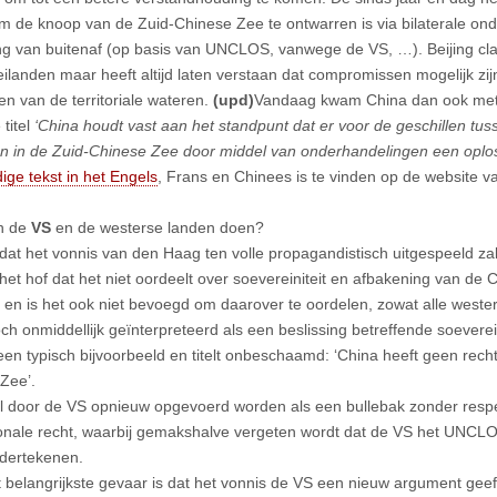
om de knoop van de Zuid-Chinese Zee te ontwarren is via bilaterale o
g van buitenaf (op basis van UNCLOS, vanwege de VS, …). Beijing clai
eilanden maar heeft altijd laten verstaan dat compromissen mogelijk zij
en van de territoriale wateren.
(upd)
Vandaag kwam China dan ook mete
titel
‘China houdt vast aan het standpunt dat er voor de geschillen tu
nen in de Zuid-Chinese Zee door middel van onderhandelingen een opl
dige tekst in het Engels
, Frans en Chinees is te vinden op de website 
n de
VS
en de westerse landen doen?
 dat het vonnis van den Haag ten volle propagandistisch uitgespeeld za
het hof dat het niet oordeelt over soevereiniteit en afbakening van de
 en is het ook niet bevoegd om daarover te oordelen, zowat alle west
och onmiddellijk geïnterpreteerd als een beslissing betreffende soeverei
een typisch bijvoorbeeld en titelt onbeschaamd: ‘China heeft geen rech
Zee’.
l door de VS opnieuw opgevoerd worden als een bullebak zonder respe
ionale recht, waarbij gemakshalve vergeten wordt dat de VS het UNCLO
ndertekenen.
 belangrijkste gevaar is dat het vonnis de VS een nieuw argument geef