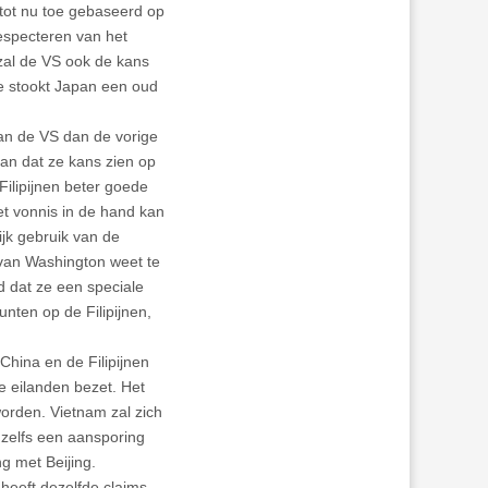
tot nu toe gebaseerd op
especteren van het
 zal de VS ook de kans
e stookt Japan een oud
an de VS dan de vorige
n dat ze kans zien op
Filipijnen beter goede
t vonnis in de hand kan
jk gebruik van de
 van Washington weet te
d dat ze een speciale
nten op de Filipijnen,
China en de Filipijnen
ie eilanden bezet. Het
orden. Vietnam zal zich
 zelfs een aansporing
g met Beijing.
 heeft dezelfde claims