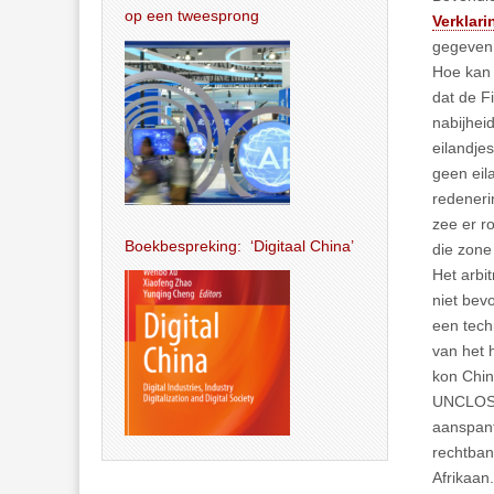
op een tweesprong
Verklar
gegeven 
Hoe kan 
dat de F
nabijhei
eilandje
geen eil
redeneri
zee er ro
Boekbespreking: ‘Digitaal China’
die zone
Het arbi
niet bev
een tech
van het 
kon Chin
UNCLOS du
aanspant
rechtban
Afrikaan