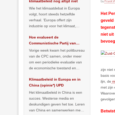
klimaatbeleid nog altijd niet
by
Frank W
Wie het klimaatdebat in Europa
Het Per
volgt, hoort steeds hetzelfde
verhaal. ‘Europa offert zijn
geveld 
industrie op voor het klimaat,
tegenst
terwijl China onder het mom van
niet ui
Hoe evalueert de
vergroening
… >> lees meer
bevoegd
Communistische Partij van
China de economische
Vorige week kwam het politbureau
toestand?
van de CPC samen, onder meer
om een periodieke evaluatie van
de economische toestand en
zijn niet
politiek te maken. We
basis vo
Klimaatbeleid in Europa en in
publiceerden
… >> lees meer
lijn,
de
ni
China (opinie*) UPD
met zijn
Het klimaatbeleid in China is een
Waarover
succes. Westerse media en
gevolge
deskundigen geven het toe. Leren
van China en samenwerken met
Betwis