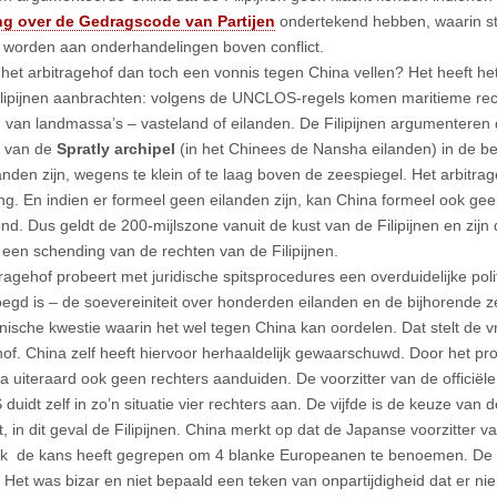
ing over de Gedragscode van Partijen
ondertekend hebben, waarin st
worden aan onderhandelingen boven conflict.
het arbitragehof dan toch een vonnis tegen China vellen? Het heeft het
ilipijnen aanbrachten: volgens de UNCLOS-regels komen maritieme rech
d van landmassa’s – vasteland of eilanden. De Filipijnen argumenteren
s van de
Spratly archipel
(in het Chinees de Nansha eilanden) in de bet
anden zijn, wegens te klein of te laag boven de zeespiegel. Het arbitrag
ng. En indien er formeel geen eilanden zijn, kan China formeel ook g
nd. Dus geldt de 200-mijlszone vanuit de kust van de Filipijnen en zijn 
 een schending van de rechten van de Filipijnen.
tragehof probeert met juridische spitsprocedures een overduidelijke poli
oegd is – de soevereiniteit over honderden eilanden en de bijhorende z
nische kwestie waarin het wel tegen China kan oordelen. Dat stelt de vr
hof. China zelf heeft hiervoor herhaaldelijk gewaarschuwd. Door het pr
a uiteraard ook geen rechters aanduiden. De voorzitter van de officiël
idt zelf in zo’n situatie vier rechters aan. De vijfde is de keuze van de
, in dit geval de Filipijnen. China merkt op dat de Japanse voorzitter 
k de kans heeft gegrepen om 4 blanke Europeanen te benoemen. De v
. Het was bizar en niet bepaald een teken van onpartijdigheid dat er nie