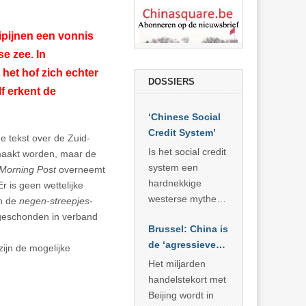
ipijnen een vonnis
e zee. In
 het hof zich echter
DOSSIERS
lf erkent de
‘Chinese Social
Credit System’
e tekst over de Zuid-
Is het social credit
aakt worden, maar de
system een
Morning Post
overneemt
hardnekkige
r is geen wettelijke
westerse mythe of
en de
negen-streepjes-
de dagelijkse
n geschonden in verband
Brussel: China is
realiteit in China?
de ‘agressieve
ijn de mogelijke
schuldige’
Het miljarden
handelstekort met
Beijing wordt in