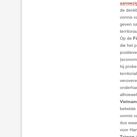
aanwezi
de denkb
vonnis v
geven sa
territori
Op de
Fi
die het 
positieve
(economi
hij prob
territor
verovere
onderhan
alhoewel
Vietnam
betwiste
vonnis v
dus waar
voor Han
Taiwan
i