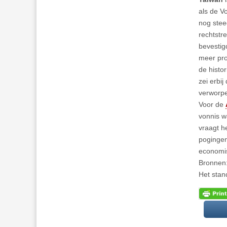
als de V
nog stee
rechtstr
bevestig
meer pro
de histo
zei erbi
verworp
Voor de
vonnis wa
vraagt h
pogingen
economi
Bronnen
Het stan