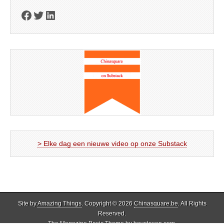
Facebook
Twitter
LinkedIn
> Elke dag een nieuwe video op onze Substack
Site by
Amazing Things
. Copyright © 2026
Chinasquare.be
. All Rights
Reserved.
The Magazine Basic Theme by
bavotasan.com
.