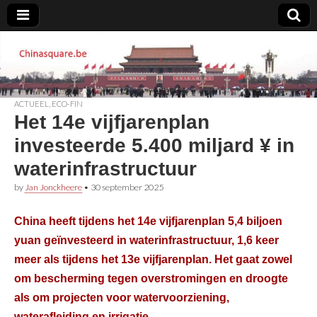
Chinasquare.be
ACTUEEL
,
ECO-FIN
Het 14e vijfjarenplan
investeerde 5.400 miljard ¥ in
waterinfrastructuur
by
Jan Jonckheere
•
30 september 2025
China heeft tijdens het 14e vijfjarenplan 5,4 biljoen
yuan geïnvesteerd in waterinfrastructuur, 1,6 keer
meer als tijdens het 13e vijfjarenplan. Het gaat zowel
om bescherming tegen overstromingen en droogte
als om projecten voor watervoorziening,
waterafleiding en irrigatie.