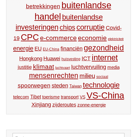
buitenlandse
betrekkingen
handel
buitenlandse
investeringen
corruptie
chips
Covid-
CPC
e-commerce
economie
19
elektriciteit
gezondheid
energie
financiën
EU
EU-China
internet
ICT
Hongkong
Huawei
huisvesting
klimaat
luchtvervuiling
justitie
media
luchtvaart
mensenrechten
milieu
sociaal
technologie
spoorwegen
steden
Taiwan
VS-China
Tibet
toerisme
transport
telecom
VS
Xinjiang
zijderoutes
zonne-energie
Zoeken