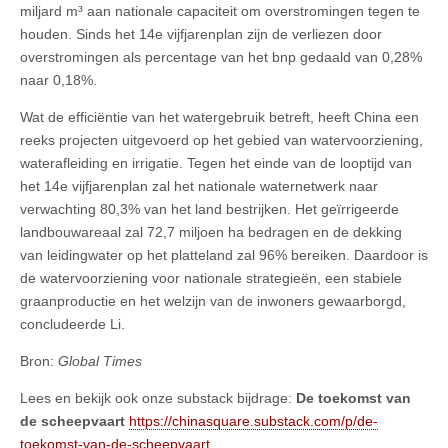
miljard m³ aan nationale capaciteit om overstromingen tegen te
houden. Sinds het 14e vijfjarenplan zijn de verliezen door
overstromingen als percentage van het bnp gedaald van 0,28%
naar 0,18%.
Wat de efficiëntie van het watergebruik betreft, heeft China een
reeks projecten uitgevoerd op het gebied van watervoorziening,
waterafleiding en irrigatie. Tegen het einde van de looptijd van
het 14e vijfjarenplan zal het nationale waternetwerk naar
verwachting 80,3% van het land bestrijken. Het geïrrigeerde
landbouwareaal zal 72,7 miljoen ha bedragen en de dekking
van leidingwater op het platteland zal 96% bereiken. Daardoor is
de watervoorziening voor nationale strategieën, een stabiele
graanproductie en het welzijn van de inwoners gewaarborgd,
concludeerde Li.
Bron:
Global Times
Lees en bekijk ook onze substack bijdrage:
De toekomst van
de scheepvaart
https://chinasquare.substack.com/p/de-
toekomst-van-de-scheepvaart