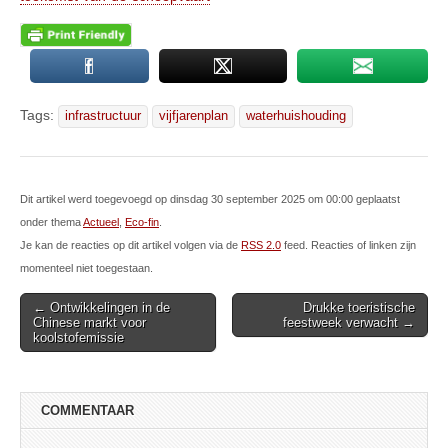
Tags:
infrastructuur
vijfjarenplan
waterhuishouding
Dit artikel werd toegevoegd op dinsdag 30 september 2025 om 00:00 geplaatst
onder thema
Actueel
,
Eco-fin
.
Je kan de reacties op dit artikel volgen via de
RSS 2.0
feed. Reacties of linken zijn
momenteel niet toegestaan.
Post
← Ontwikkelingen in de
Drukke toeristische
Chinese markt voor
feestweek verwacht →
navigation
koolstofemissie
COMMENTAAR