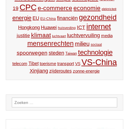
CPC
e-commerce
economie
19
elektriciteit
gezondheid
energie
financiën
EU
EU-China
internet
ICT
Hongkong
Huawei
huisvesting
klimaat
luchtvervuiling
justitie
media
luchtvaart
mensenrechten
milieu
sociaal
technologie
spoorwegen
steden
Taiwan
VS-China
Tibet
toerisme
transport
telecom
VS
Xinjiang
zijderoutes
zonne-energie
Zoeken
naar: