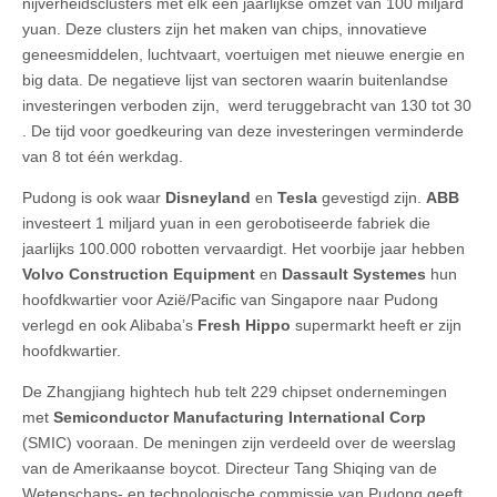
nijverheidsclusters met elk een jaarlijkse omzet van 100 miljard
yuan. Deze clusters zijn het maken van chips, innovatieve
geneesmiddelen, luchtvaart, voertuigen met nieuwe energie en
big data. De negatieve lijst van sectoren waarin buitenlandse
investeringen verboden zijn, werd teruggebracht van 130 tot 30
. De tijd voor goedkeuring van deze investeringen verminderde
van 8 tot één werkdag.
Pudong is ook waar
Disneyland
en
Tesla
gevestigd zijn.
ABB
investeert 1 miljard yuan in een gerobotiseerde fabriek die
jaarlijks 100.000 robotten vervaardigt. Het voorbije jaar hebben
Volvo Construction Equipment
en
Dassault Systemes
hun
hoofdkwartier voor Azië/Pacific van Singapore naar Pudong
verlegd en ook Alibaba’s
Fresh Hippo
supermarkt heeft er zijn
hoofdkwartier.
De Zhangjiang hightech hub telt 229 chipset ondernemingen
met
Semiconductor Manufacturing International Corp
(SMIC) vooraan. De meningen zijn verdeeld over de weerslag
van de Amerikaanse boycot. Directeur Tang Shiqing van de
Wetenschaps- en technologische commissie van Pudong geeft