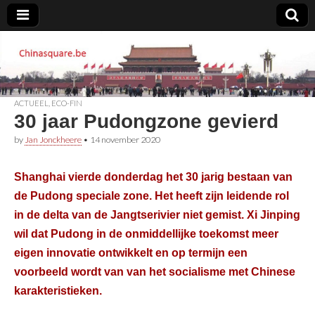
Chinasquare.be
ACTUEEL
,
ECO-FIN
30 jaar Pudongzone gevierd
by
Jan Jonckheere
•
14 november 2020
Shanghai vierde donderdag het 30 jarig bestaan van
de Pudong speciale zone. Het heeft zijn leidende rol
in de delta van de Jangtserivier niet gemist. Xi Jinping
wil dat Pudong in de onmiddellijke toekomst meer
eigen innovatie ontwikkelt en op termijn een
voorbeeld wordt van van het socialisme met Chinese
karakteristieken.