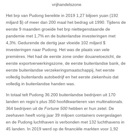
vrijhandelszone
Het brp van Pudong bereikte in 2019 1,27 biljoen yuan (192
miljard $) of meer dan 200 maal het bedrag uit 1990. Tijdens de
eerste 9 maanden groeide het brp niettegenstaande de
pandemie met 1,7% en de buitenlandse investeringen met
4,3%. Gedurende de dertig jaar vloeide 102 miljard $
investeringen naar Pudong. Het was de plaats van vele
premières. Het had de eerste zone onder douanetoezicht, de
eerste exportverwerkingszone, de eerste buitenlandse bank, de
eerste buitenlandse verzekeringsmaatschappij, het eerste
volledig buitenlands autobedrijf en het eerste ziekenhuis dat
volledig in buitenlandse handen was.
In totaal telt Pudong 36.200 buitenlandse bedrijven uit 170
landen en regio’s plus 350 hoofdkwartieren van multinationals.
364 bedrijven uit de
Fortune 500
hebben er hun zetel. De
zeehaven heeft vorig jaar 39 miljoen containers overgeslagen
en de Pudong luchthaven is verbonden met 132 luchthavens in
45 landen. In 2019 werd op de financiële markten voor 1,92