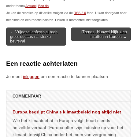
onder thema
Actueel
,
Eco-fin
.
Je kan de reacties op dit artikel volgen via de
RSS 2.0
feed. U kan doorgaan naar
het einde en een reactie nalaten. Linken is momenteel niet toegelaten.
Post
← Vrijgezellenfestival toch
iTrends: Huawei blijft zich
groot succes na sterke
inzetten in Europa →
navigation
beursval
Een reactie achterlaten
Je moet
inloggen
om een reactie te kunnen plaatsen.
COMMENTAAR
Europa begrijpt China’s klimaatbeleid nog altijd niet
Wie het klimaatdebat in Europa volgt, hoort steeds
hetzelfde verhaal. ‘Europa offert zijn industrie op voor het
klimaat, terwijl China onder het mom van vergroening