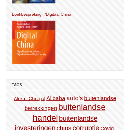
Boekbespreking: ‘Digitaal China’
TAGS
auto's
Alibaba
buitenlandse
AI
Afrika - China
buitenlandse
betrekkingen
handel
buitenlandse
investeringen
corruptie
chips
Covid-