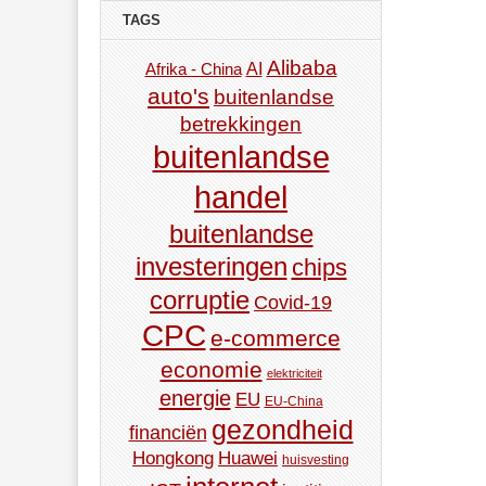
TAGS
Alibaba
AI
Afrika - China
auto's
buitenlandse
betrekkingen
buitenlandse
handel
buitenlandse
investeringen
chips
corruptie
Covid-19
CPC
e-commerce
economie
elektriciteit
energie
EU
EU-China
gezondheid
financiën
Hongkong
Huawei
huisvesting