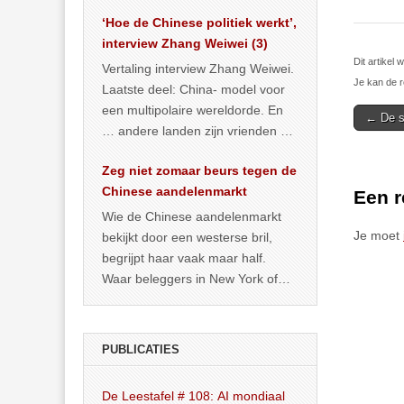
het land dan maar? ‘Dat
‘Hoe de Chinese politiek werkt’,
… >> lees meer
interview Zhang Weiwei (3)
Dit artike
Vertaling interview Zhang Weiwei.
Je kan de r
Laatste deel: China- model voor
een multipolaire wereldorde. En
Post
← De s
… andere landen zijn vrienden of
navigat
kunnen het worden.
Zeg niet zomaar beurs tegen de
Chinese aandelenmarkt
Een r
Wie de Chinese aandelenmarkt
Je moet
bekijkt door een westerse bril,
begrijpt haar vaak maar half.
Waar beleggers in New York of
Londen vooral kijken naar winst,
… >> lees meer
PUBLICATIES
De Leestafel # 108: AI mondiaal