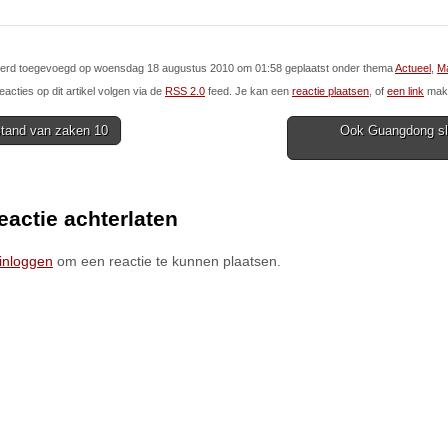
l werd toegevoegd op woensdag 18 augustus 2010 om 01:58 geplaatst onder thema
Actueel
,
Ma
eacties op dit artikel volgen via de
RSS 2.0
feed. Je kan een
reactie plaatsen
, of
een link
make
tand van zaken 10
Ook Guangdong slu
ion
eactie achterlaten
inloggen
om een reactie te kunnen plaatsen.