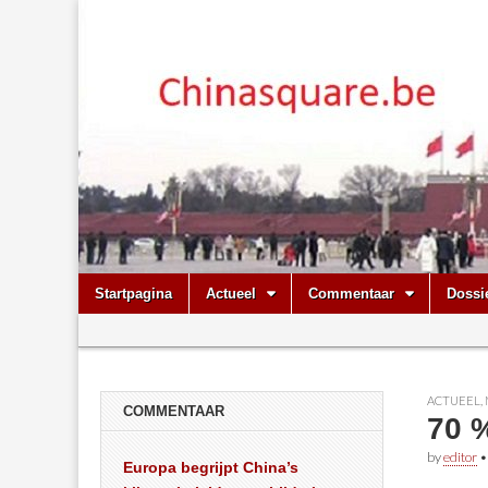
Chinasquare.
Skip
Main
Startpagina
Actueel
Commentaar
Dossi
to
menu
Sub
content
menu
ACTUEEL
,
COMMENTAAR
70 
by
editor
Europa begrijpt China’s