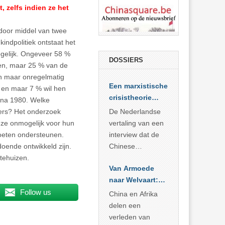
 zelfs indien ze het
door middel van twee
indpolitiek ontstaat het
mogelijk. Ongeveer 58 %
DOSSIERS
en, maar 25 % van de
n maar onregelmatig
Een marxistische
 en maar 7 % wil hen
crisistheorie
n na 1980. Welke
voor vandaag
ders? Het onderzoek
De Nederlandse
t ze onmogelijk voor hun
vertaling van een
oeten ondersteunen.
interview dat de
oende ontwikkeld zijn.
Chinese
tehuizen.
Academie voor
Van Armoede
Sociale
naar Welvaart:
Wetenschappen
Wat Afrika kan
Follow us
afnam van de
China en Afrika
leren van
Britse
delen een
China’s
marxistische
verleden van