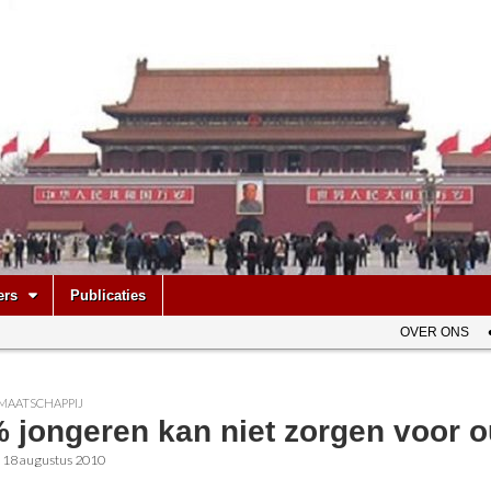
be
ers
Publicaties
OVER ONS
MAATSCHAPPIJ
% jongeren kan niet zorgen voor 
•
18 augustus 2010