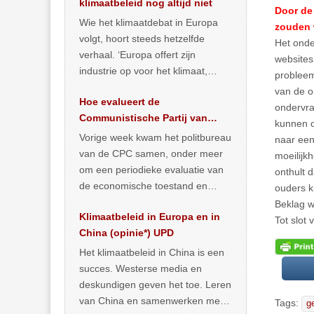
klimaatbeleid nog altijd niet
Door de 
Wie het klimaatdebat in Europa
zouden 
volgt, hoort steeds hetzelfde
Het onde
verhaal. ‘Europa offert zijn
websites
industrie op voor het klimaat,
probleem
terwijl China onder het mom van
van de o
Hoe evalueert de
vergroening
… >> lees meer
ondervra
Communistische Partij van
kunnen o
China de economische
Vorige week kwam het politbureau
naar een
situatie?
van de CPC samen, onder meer
moeilijk
om een periodieke evaluatie van
onthult 
de economische toestand en
ouders 
politiek te maken. We
Beklag w
Klimaatbeleid in Europa en in
publiceerden
… >> lees meer
Tot slot
China (opinie*) UPD
Het klimaatbeleid in China is een
succes. Westerse media en
deskundigen geven het toe. Leren
van China en samenwerken met
Tags:
g