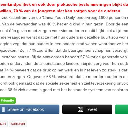
eenkindpolitiek en ook door praktische beslommeringen blijkt dat,
willen, 70 % van de jongeren niet kan zorgen voor de ouderen.
rzoekscentrum van de ‘China Youth Daily’ ondervroeg 1600 personen 
. Van de bevraagden was 40 % het enig kind in hun gezin. Door de eenk
 dat één gezin moet zorgen voor vier ouderen en dit blijkt niet altijd 
ndervraagden wenst dat ze met hun ouders in dezelfde buurt zou won
agden zegt dat hun ouders in een andere stad wonen waardoor ze he
pzoeken. Zo’n 7 % zou willen dat de buurtgemeenschap hen verzorgt
 rustoord sturen. Bij de antwoorden behoort 57 % tot de generatie va
heden ondervinden de alleenstaande kinderen bij de zorg voor hun ou
dat 74 % beweert dat de druk op het werk en in het leven zo sterk is da
kunnen zorgen. Ongeveer 68 % antwoordt dat ze meerdere ouderen m
ordt ook gemaakt dat de sociale zekerheid en ziekteverzekering onvold
 voelt 38 % zich evenmin goed met het bestaande systeem van senioren
Share on Facebook
Tweet
ezin
senioren