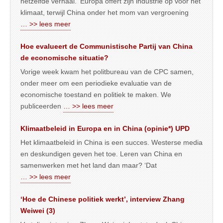
hetzelfde verhaal. ‘Europa offert zijn industrie op voor het
klimaat, terwijl China onder het mom van vergroening
… >> lees meer
Hoe evalueert de Communistische Partij van China
de economische situatie?
Vorige week kwam het politbureau van de CPC samen,
onder meer om een periodieke evaluatie van de
economische toestand en politiek te maken. We
publiceerden
… >> lees meer
Klimaatbeleid in Europa en in China (opinie*) UPD
Het klimaatbeleid in China is een succes. Westerse media
en deskundigen geven het toe. Leren van China en
samenwerken met het land dan maar? ‘Dat
… >> lees meer
‘Hoe de Chinese politiek werkt’, interview Zhang
Weiwei (3)