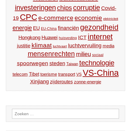
investeringen
corruptie
chips
Covid-
CPC
e-commerce
economie
19
elektriciteit
gezondheid
energie
financiën
EU
EU-China
internet
ICT
Hongkong
Huawei
huisvesting
klimaat
luchtvervuiling
justitie
media
luchtvaart
mensenrechten
milieu
sociaal
technologie
spoorwegen
steden
Taiwan
VS-China
Tibet
toerisme
transport
telecom
VS
Xinjiang
zijderoutes
zonne-energie
Zoeken
naar: