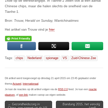
14de op de wereldranglijst. In Tianhe-2 zitten ook al een aantal
Chinese chips, maar die halen slechts de snelheid van de
Tianhe-1.
Bron:
Trouw, Herald on Sunday, Wantchinatimes
Het artikel van Trouw vind je
hier
Tags:
chips
Nederland
spionage
VS
Zuid-Chinese Zee
Dit artikel werd toegevoegd op dinsdag 21 april 2015 om 23:45 geplaatst onder
thema
Actueel
,
Internationaal
.
Je kan de reacties op dit artikel volgen via de
RSS 2.0
feed. Je kan een
reactie
plaatsen
, of
een link
maken vanop uw eigen website.
Post
← Gezondheidszorg in
Bandung 2015, het vervolg
China, een rapport uit de VS
(upd) →