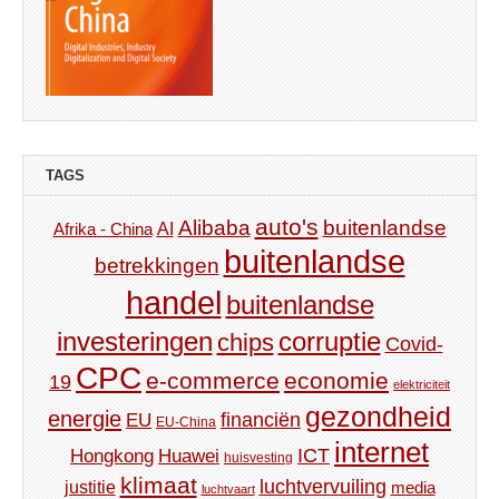
TAGS
auto's
Alibaba
buitenlandse
AI
Afrika - China
buitenlandse
betrekkingen
handel
buitenlandse
investeringen
corruptie
chips
Covid-
CPC
e-commerce
economie
19
elektriciteit
gezondheid
energie
financiën
EU
EU-China
internet
ICT
Hongkong
Huawei
huisvesting
klimaat
luchtvervuiling
justitie
media
luchtvaart