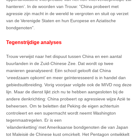
hanteren’. In de woorden van Trouw: “China probeert met
agressie zijn macht in de wereld te vergroten en stuit op verzet
van de Verenigde Staten en hun Europese en Aziatische
bondgenoten”.
Tegenstrijdige analyses
Trouw verwijst naar het dispuut tussen China en een aantal
buurlanden in de Zuid-Chinese Zee. Dat wordt op twee
manieren geanalyseerd: Eén school gelooft dat China
‘vreedzaam opkomt’ en meer geïnteresseerd is in handel dan
gebiedsuitbreiding. Vorig voorjaar volgde ook de MIVD nog deze
lijn. Maar de dienst lijkt zich nu te hebben aangesloten bij de
andere denkrichting: China probeert op agressieve wijze Azië te
beheersen. Om te beletten dat Peking de eigen achtertuin
controleert en een supermacht wordt neemt Washington
tegenmaatregelen. Er is een
‘eilandenketting’ met Amerikaanse bondgenoten die van Japan
tot Maleisië de Chinese kust omcirkelt. Het Pentagon ontwikkelt