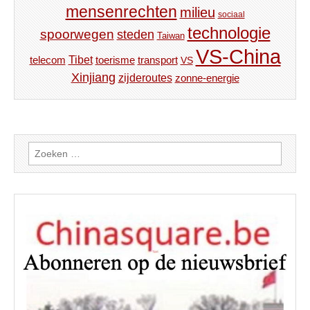
mensenrechten
milieu
sociaal
technologie
spoorwegen
steden
Taiwan
VS-China
Tibet
toerisme
transport
telecom
VS
Xinjiang
zijderoutes
zonne-energie
Zoeken
naar: