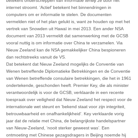
betekent onderscheppen van informatie terwijl ze door het
internet stroomt. ‘Actief’ betekent het binnendringen in
computers om er informatie te stelen. De documenten
vermelden niet of het plan gelukt is, want ze houden op met het
vertrek van Snowden uit Hawaï in mei 2013. Een ander NSA
document van 2013 vermeldt dat samenwerking met de GCSB
vooral nuttig is om informatie over China te verzamelen. Via
Nieuw Zeeland kan de NSA gemakkelijker China bespioneren
dan rechtstreeks vanuit de VS.
Dat betekent dat Nieuw Zeeland mogelijks de Conventie van
Wenen betreffende Diplomatieke Betrekkingen en de Conventie
van Wenen betreffende consulaire betrekkingen, die het in 1961
ondertekende, geschonden heeft. Premier Key, die als minister
verantwoordelijk is voor de GCSB, verklaarde in een recente
toespraak over veiligheid dat Nieuw Zeeland het respect voor de
internationale wet steunt en ‘bekend staat voor zijn integriteit,
betrouwbaarheid en onafhankelijkheid’. Key verklaarde vorig
jaar dat de relatie met China, de belangrijkste handelspartner
van Nieuw-Zeeland, ‘nooit sterker geweest was’. Een
ontmoeting met Chinese gezagsdragers in Beijing noemde hij