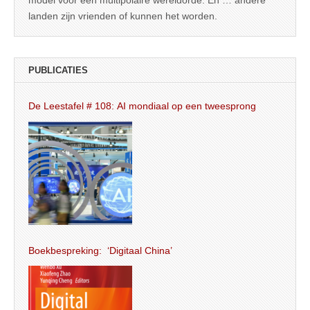
model voor een multipolaire wereldorde. En … andere
landen zijn vrienden of kunnen het worden.
PUBLICATIES
De Leestafel # 108: AI mondiaal op een tweesprong
Boekbespreking: ‘Digitaal China’