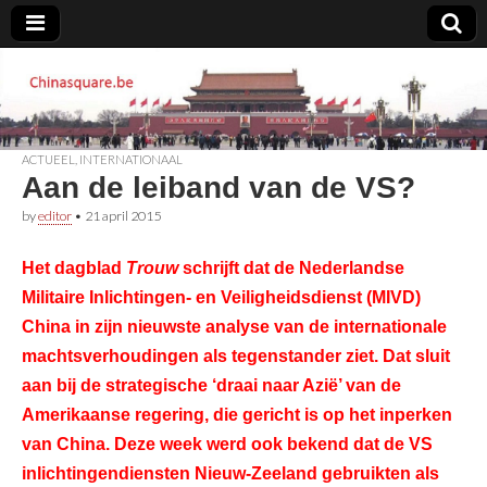
Chinasquare.be
ACTUEEL
,
INTERNATIONAAL
Aan de leiband van de VS?
by
editor
•
21 april 2015
Het dagblad
Trouw
schrijft dat de Nederlandse
Militaire Inlichtingen- en Veiligheidsdienst (MIVD)
China in zijn nieuwste analyse van de internationale
machtsverhoudingen als tegenstander ziet. Dat sluit
aan bij de strategische ‘draai naar Azië’ van de
Amerikaanse regering, die gericht is op het inperken
van China. Deze week werd ook bekend dat de VS
inlichtingendiensten Nieuw-Zeeland gebruikten als