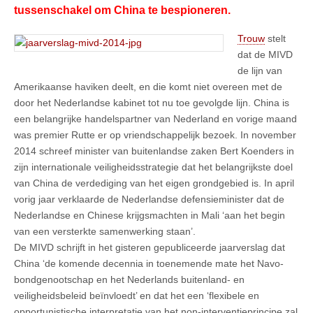
tussenschakel om China te bespioneren.
Trouw
stelt
dat de MIVD
de lijn van
Amerikaanse haviken deelt, en die komt niet overeen met de
door het Nederlandse kabinet tot nu toe gevolgde lijn. China is
een belangrijke handelspartner van Nederland en vorige maand
was premier Rutte er op vriendschappelijk bezoek. In november
2014 schreef minister van buitenlandse zaken Bert Koenders in
zijn internationale veiligheidsstrategie dat het belangrijkste doel
van China de verdediging van het eigen grondgebied is. In april
vorig jaar verklaarde de Nederlandse defensieminister dat de
Nederlandse en Chinese krijgsmachten in Mali ‘aan het begin
van een versterkte samenwerking staan’.
De MIVD schrijft in het gisteren gepubliceerde jaarverslag dat
China ‘de komende decennia in toenemende mate het Navo-
bondgenootschap en het Nederlands buitenland- en
veiligheidsbeleid beïnvloedt’ en dat het een ‘flexibele en
opportunistische interpretatie van het non-interventieprincipe zal