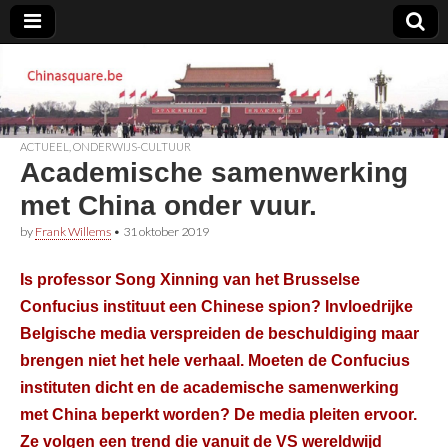
Chinasquare.be
ACTUEEL
,
ONDERWIJS-CULTUUR
Academische samenwerking
met China onder vuur.
by
Frank Willems
•
31 oktober 2019
Is professor Song Xinning van het Brusselse
Confucius instituut een Chinese spion? Invloedrijke
Belgische media verspreiden de beschuldiging maar
brengen niet het hele verhaal. Moeten de Confucius
instituten dicht en de academische samenwerking
met China beperkt worden? De media pleiten ervoor.
Ze volgen een trend die vanuit de VS wereldwijd