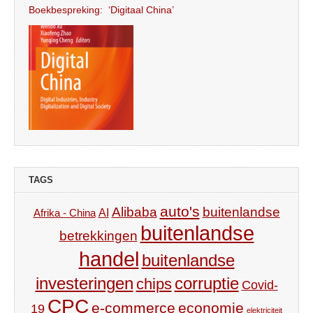
Boekbespreking: ‘Digitaal China’
TAGS
auto's
Alibaba
buitenlandse
AI
Afrika - China
buitenlandse
betrekkingen
handel
buitenlandse
investeringen
corruptie
chips
Covid-
CPC
e-commerce
economie
19
elektriciteit