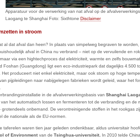
Apparatuur voor de verwerking van nat afval op de afvalverwerkings
Laogang te Shanghai Foto: Sixthtone
Disclaimer
mzetten in stroom
t al dat afval dan heen? In plaats van simpelweg begraven te worden, 
huishoudelijk afval in China nu verbrand – niet op de vervuilende en ro
 maar via een hightechproces dat elektriciteit, warmte en zelfs bouwmat
ad Foshan (Guangdong) ligt een eco-industriepark dat dagelijks 4.500 to
. Het produceert niet enkel elektriciteit, maar ook stoom op hoge tempe
van pijpleidingen naar nabijgelegen fabrieken wordt geleid, waar het fo
.
erbrandingsinstallatie in de afvalverwerkingsbasis van
Shanghai Laog
 van het automatisch lossen en fermenteren tot de verbranding en de 
 – grotendeels onbemand. De verontreinigende stoffen in het rookgas zijn
l de nationale als de EU-normen.
ke taferelen waren tien jaar geleden ondenkbaar, aldus universitair hoo
ol of Environment
van de
Tsinghua-universiteit.
In 2010 telde China