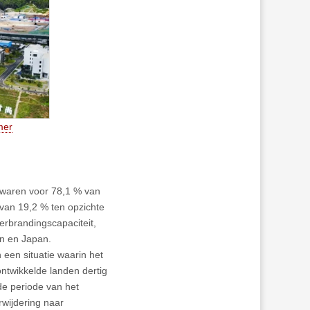
mer
d waren voor 78,1 % van
g van 19,2 % ten opzichte
erbrandingscapaciteit,
en en Japan.
 een situatie waarin het
ontwikkelde landen dertig
de periode van het
rwijdering naar