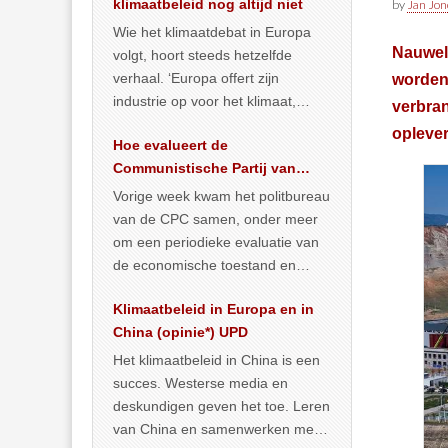
klimaatbeleid nog altijd niet
by
Jan Jon
Wie het klimaatdebat in Europa
Nauweli
volgt, hoort steeds hetzelfde
verhaal. ‘Europa offert zijn
worden 
industrie op voor het klimaat,
verbran
terwijl China onder het mom van
oplever
Hoe evalueert de
vergroening
… >> lees meer
Communistische Partij van
China de economische
Vorige week kwam het politbureau
situatie?
van de CPC samen, onder meer
om een periodieke evaluatie van
de economische toestand en
politiek te maken. We
Klimaatbeleid in Europa en in
publiceerden
… >> lees meer
China (opinie*) UPD
Het klimaatbeleid in China is een
succes. Westerse media en
deskundigen geven het toe. Leren
van China en samenwerken met