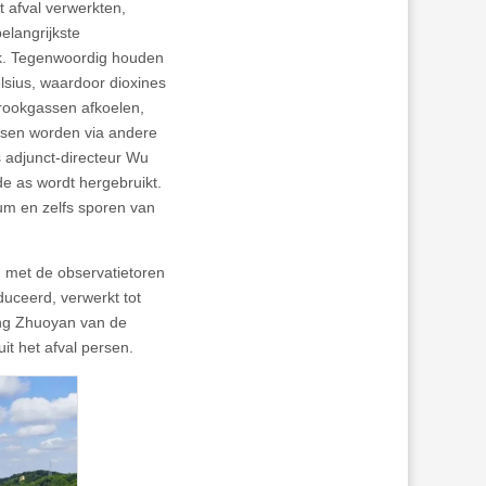
t afval verwerkten,
elangrijkste
ok. Tegenwoordig houden
sius, waardoor dioxines
 rookgassen afkoelen,
ssen worden via andere
s adjunct-directeur Wu
de as wordt hergebruikt.
ium en zelfs sporen van
g met de observatietoren
uceerd, verwerkt tot
ong Zhuoyan van de
it het afval persen.