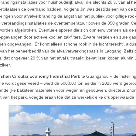
randingsinstallaties voor huishoudelijk afval, die slechts 20 % van al he
stortplaatsen de overhand hadden. Volgens Jin was destijds een van de b
ingen voor afvalverbranding de angst van het publiek voor giftige ro
verbrandingsinstallaties de oventemperatuur boven de 850 graden Cel
 worden afgebroken. Eventuele sporen die zich opnieuw vormen als de
pgevangen door actieve kool en zakfilters. Zware metalen en zure ga
gen opgevangen. ‘Er komt alleen schone rook in de lucht terecht’, aldu
van het beheerbedrijf van de afvalverwerkingsbasis in Laogang. Zelfs 
 dat ongeveer 20 % van het afval uitmaakt, bevat ijzer, koper, alumin
ilver.
ushan Circular Economy Industrial Park
te Guangzhou – de instellin
fie wordt geserveerd – werd de 600.000 ton as die in 2025 werd geprod
iendelijke baksteenmaterialen voor wegen en gebouwen. directeur Zh
nt van het park, voegde eraan toe dat ze werkelijk elke druppel waarde u