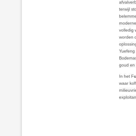
afvalverb
terwijl 
belemmer
moderne 
volledig
worden o
oplossin
Yuefeng 
Bodemas,
goud en z
In het F
waar kof
milieuvr
exploita