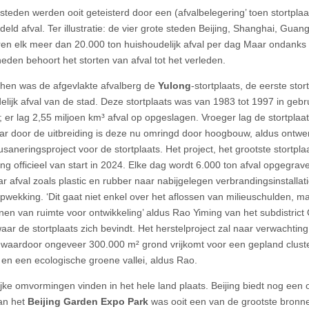
steden werden ooit geteisterd door een (afvalbelegering’ toen stortpla
eld afval. Ter illustratie: de vier grote steden Beijing, Shanghai, Gu
en elk meer dan 20.000 ton huishoudelijk afval per dag Maar ondank
eden behoort het storten van afval tot het verleden.
hen was de afgevlakte afvalberg de
Yulong
-stortplaats, de eerste stor
elijk afval van de stad. Deze stortplaats was van 1983 tot 1997 in gebr
; er lag 2,55 miljoen km³ afval op opgeslagen. Vroeger lag de stortpla
ar door de uitbreiding is deze nu omringd door hoogbouw, aldus ontw
usaneringsproject voor de stortplaats. Het project, het grootste stortpl
ng officieel van start in 2024. Elke dag wordt 6.000 ton afval opgegraven
r afval zoals plastic en rubber naar nabijgelegen verbrandingsinstallat
pwekking. ‘Dit gaat niet enkel over het aflossen van milieuschulden, m
nen van ruimte voor ontwikkeling’ aldus Rao Yiming van het subdistrict Q
aar de stortplaats zich bevindt. Het herstelproject zal naar verwachting
, waardoor ongeveer 300.000 m² grond vrijkomt voor een gepland cluste
e en een ecologische groene vallei, aldus Rao.
ijke omvormingen vinden in het hele land plaats. Beijing biedt nog een
van het
Beijing Garden Expo Park
was ooit een van de grootste bronn