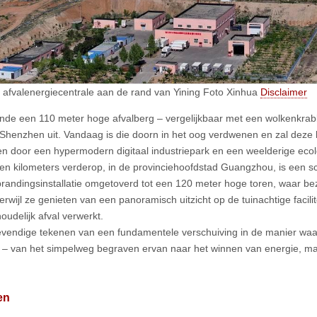
 afvalenergiecentrale aan de rand van Yining Foto Xinhua
Disclaimer
ende een 110 meter hoge afvalberg – vergelijkbaar met een wolkenkra
Shenzhen uit. Vandaag is die doorn in het oog verdwenen en zal deze
n door een hypermodern digitaal industriepark en een weelderige ecolo
n kilometers verderop, in de provinciehoofdstad Guangzhou, is een 
brandingsinstallatie omgetoverd tot een 120 meter hoge toren, waar be
erwijl ze genieten van een panoramisch uitzicht op de tuinachtige facilit
oudelijk afval verwerkt.
 levendige tekenen van een fundamentele verschuiving in de manier w
al – van het simpelweg begraven ervan naar het winnen van energie, ma
en