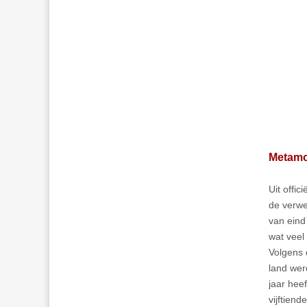
Metamo
Uit offi
de verwer
van eind
wat veel
Volgens 
land wer
jaar hee
vijftien