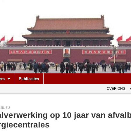
be
ers
Publicaties
OVER ONS
MILIEU
lverwerking op 10 jaar van afval
rgiecentrales