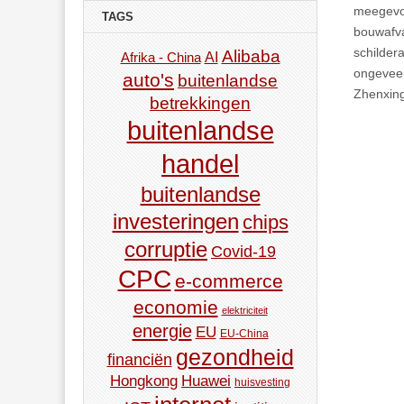
meegevoe
TAGS
bouwafva
schildera
Alibaba
AI
Afrika - China
ongeveer
auto's
buitenlandse
Zhenxing
betrekkingen
buitenlandse
handel
buitenlandse
investeringen
chips
corruptie
Covid-19
CPC
e-commerce
economie
elektriciteit
energie
EU
EU-China
gezondheid
financiën
Hongkong
Huawei
huisvesting