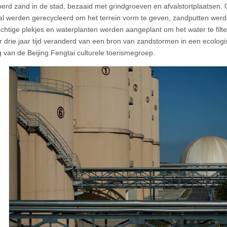
rd zand in de stad, bezaaid met grindgroeven en afvalstortplaatsen.
l werden gerecycleerd om het terrein vorm te geven, zandputten wer
chtige plekjes en waterplanten werden aangeplant om het water te filtere
 drie jaar tijd veranderd van een bron van zandstormen in een ecologi
 van de Beijing Fengtai culturele toerismegroep.