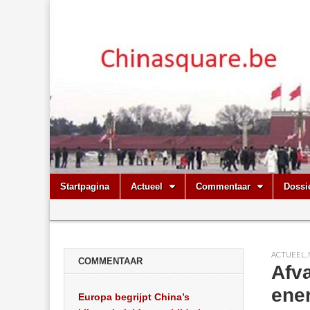
Chinasquare.
Skip
Main
Startpagina
Actueel
Commentaar
Dossi
to
menu
Sub
content
menu
ACTUEEL
,
COMMENTAAR
Afva
ene
Europa begrijpt China’s