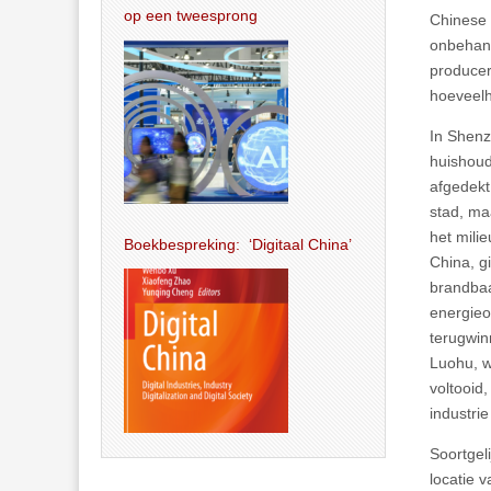
op een tweesprong
Chinese 
onbehand
producer
hoeveelh
In Shenz
huishoud
afgedekt
stad, ma
het milie
Boekbespreking: ‘Digitaal China’
China, gi
brandbaa
energieo
terugwin
Luohu, w
voltooid
industri
Soortgel
locatie 