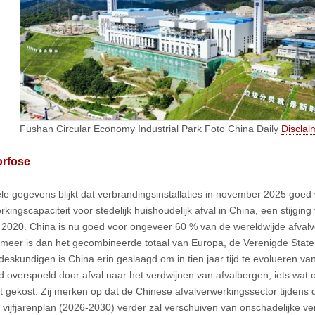
Fushan Circular Economy Industrial Park Foto China Daily
Disclai
rfose
ciële gegevens blijkt dat verbrandingsinstallaties in november 2025 goe
kingscapaciteit voor stedelijk huishoudelijk afval in China, een stijgin
 2020. China is nu goed voor ongeveer 60 % van de wereldwijde afvalv
 meer is dan het gecombineerde totaal van Europa, de Verenigde Stat
deskundigen is China erin geslaagd om in tien jaar tijd te evolueren van
d overspoeld door afval naar het verdwijnen van afvalbergen, iets wat 
ft gekost. Zij merken op dat de Chinese afvalverwerkingssector tijdens 
de vijfjarenplan (2026-2030) verder zal verschuiven van onschadelijke ve