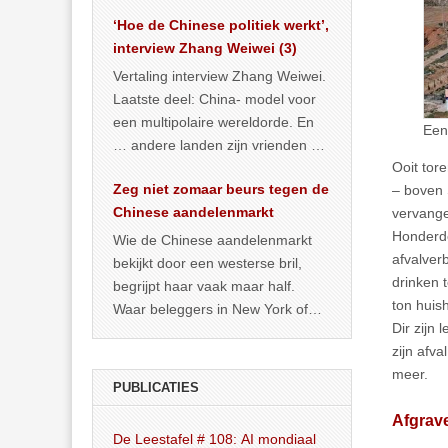
het land dan maar? ‘Dat
‘Hoe de Chinese politiek werkt’,
… >> lees meer
interview Zhang Weiwei (3)
Vertaling interview Zhang Weiwei.
Laatste deel: China- model voor
een multipolaire wereldorde. En
Een
… andere landen zijn vrienden of
Ooit tor
kunnen het worden.
Zeg niet zomaar beurs tegen de
– boven 
Chinese aandelenmarkt
vervange
Honderde
Wie de Chinese aandelenmarkt
afvalver
bekijkt door een westerse bril,
drinken t
begrijpt haar vaak maar half.
ton huish
Waar beleggers in New York of
Dir zijn
Londen vooral kijken naar winst,
zijn afv
… >> lees meer
meer.
PUBLICATIES
Afgrav
De Leestafel # 108: AI mondiaal