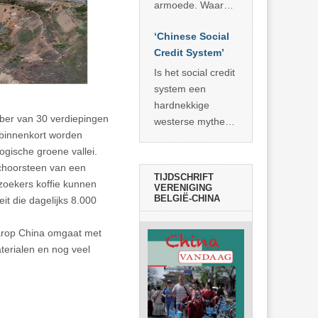
economisch
econoom Michael
armoede. Waar
wonder
Roberts. Het laat
China er de
zien dat
‘Chinese Social
voorbije veertig
… >> lees meer
Credit System’
jaar in slaagde
meer dan 800
Is het social credit
miljoen mensen
system een
uit de armoede
hardnekkige
bber van 30 verdiepingen
… >> lees meer
westerse mythe of
 binnenkort worden
de dagelijkse
gische groene vallei.
realiteit in China?
schoorsteen van een
TIJDSCHRIFT
zoekers koffie kunnen
VERENIGING
BELGIË-CHINA
eit die dagelijks 8.000
aarop China omgaat met
terialen en nog veel