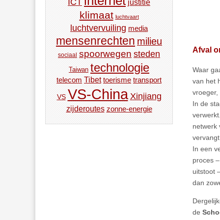
internet
ICT
justitie
klimaat
luchtvaart
luchtvervuiling
media
mensenrechten
milieu
Afval o
spoorwegen
steden
sociaal
technologie
Waar gaa
Taiwan
Tibet
toerisme
transport
telecom
van het 
VS-China
vroeger,
Xinjiang
VS
In de st
zijderoutes
zonne-energie
verwerkt
netwerk 
vervangt
In een v
proces –
uitstoot
dan zowe
Dergelij
de
Scho