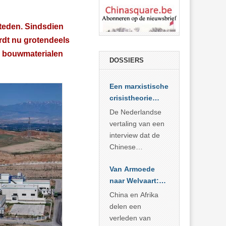
steden. Sindsdien
rdt nu grotendeels
fs bouwmaterialen
DOSSIERS
Een marxistische
crisistheorie
voor vandaag
De Nederlandse
vertaling van een
interview dat de
Chinese
Academie voor
Van Armoede
Sociale
naar Welvaart:
Wetenschappen
Wat Afrika kan
afnam van de
China en Afrika
leren van
Britse
delen een
China’s
marxistische
verleden van