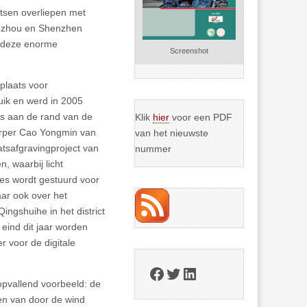
atsen overliepen met
angzhou en Shenzhen
s deze enorme
Screenshot
tplaats voor
uik en werd in 2005
ats aan de rand van de
Klik
hier
voor een PDF
erper Cao Yongmin van
van het nieuwste
aatsafgravingproject van
nummer
, waarbij licht
ies wordt gestuurd voor
aar ook over het
ingshuihe in het district
 eind dit jaar worden
r voor de digitale
Facebook
Twitter
LinkedIn
 opvallend voorbeeld: de
en van door de wind