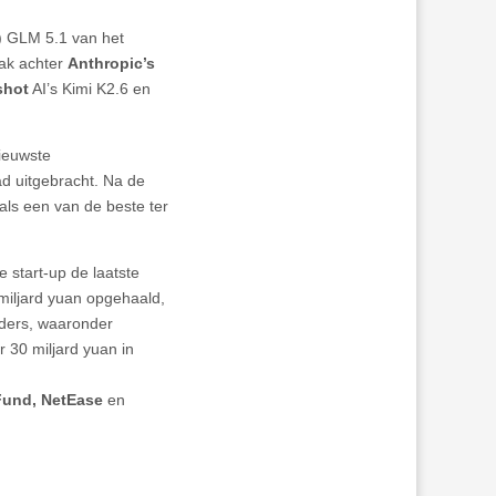
 GLM 5.1 van het
lak achter
Anthropic’s
hot
AI’s Kimi K2.6 en
ieuwste
d uitgebracht. Na de
 als een van de beste ter
start-up de laatste
miljard yuan opgehaald,
erders, waaronder
r 30 miljard yuan in
 Fund, NetEase
en