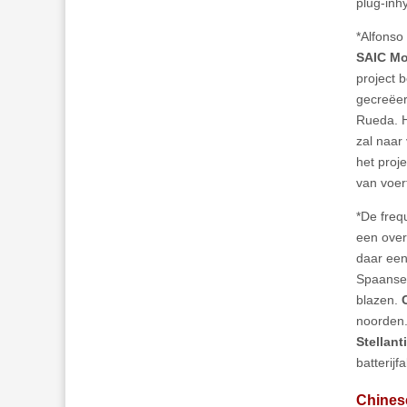
plug-inh
*Alfonso
SAIC Mo
project 
gecreëer
Rueda. H
zal naar
het proj
van voer
*De freq
een ove
daar een
Spaanse 
blazen.
noorden
Stellant
batterijf
Chinese