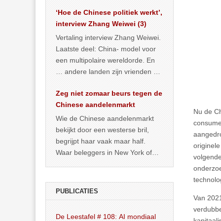
het land dan maar? ‘Dat
‘Hoe de Chinese politiek werkt’,
… >> lees meer
interview Zhang Weiwei (3)
Vertaling interview Zhang Weiwei.
Laatste deel: China- model voor
een multipolaire wereldorde. En
… andere landen zijn vrienden of
kunnen het worden.
Zeg niet zomaar beurs tegen de
Chinese aandelenmarkt
Nu de Ch
Wie de Chinese aandelenmarkt
consumen
bekijkt door een westerse bril,
aangedro
begrijpt haar vaak maar half.
originel
Waar beleggers in New York of
volgende
Londen vooral kijken naar winst,
onderzoe
… >> lees meer
technolo
PUBLICATIES
Van 2021
verdubbe
De Leestafel # 108: AI mondiaal
kapitaal