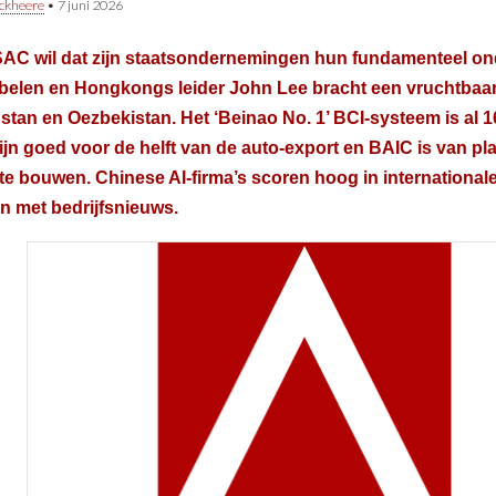
ckheere
•
7 juni 2026
AC wil dat zijn staatsondernemingen hun fundamenteel o
belen en Hongkongs leider John Lee bracht een vruchtbaa
tan en Oezbekistan. Het ‘Beinao No. 1’ BCI-systeem is al 16
jn goed voor de helft van de auto-export en BAIC is van pla
 te bouwen. Chinese AI-firma’s scoren hoog in international
n met bedrijfsnieuws.