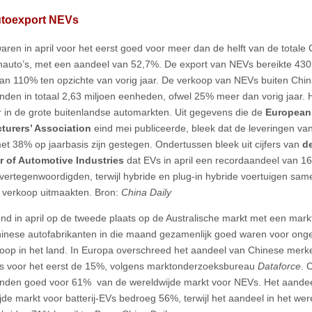
autoexport NEVs
ren in april voor het eerst goed voor meer dan de helft van de totale
auto’s, met een aandeel van 52,7%. De export van NEVs bereikte 43
 van 110% ten opzichte van vorig jaar. De verkoop van NEVs buiten Chi
nden in totaal 2,63 miljoen eenheden, ofwel 25% meer dan vorig jaar. He
r in de grote buitenlandse automarkten. Uit gegevens die de
European
turers’ Association
eind mei publiceerde, bleek dat de leveringen van
 met 38% op jaarbasis zijn gestegen. Ondertussen bleek uit cijfers van
de
 of Automotive Industries
dat EVs in april een recordaandeel van 1
 vertegenwoordigden, terwijl hybride en plug-in hybride voertuigen sam
e verkoop uitmaakten. Bron:
China Daily
nd in april op de tweede plaats op de Australische markt met een mar
Chinese autofabrikanten in die maand gezamenlijk goed waren voor ong
oop in het land. In Europa overschreed het aandeel van Chinese merken
 voor het eerst de 15%, volgens marktonderzoeksbureau
Dataforce
. 
nden goed voor 61% van de wereldwijde markt voor NEVs. Het aandeel
jde markt voor batterij-EVs bedroeg 56%, terwijl het aandeel in het we