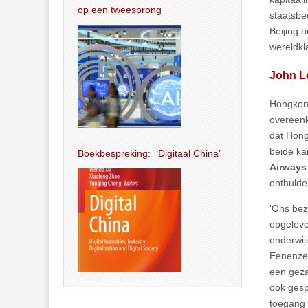
op een tweesprong
staatsbe
Beijing 
wereldkl
John L
Hongkong
overeenk
dat Hong
beide ka
Boekbespreking: ‘Digitaal China’
Airways
onthulde
‘Ons bez
opgeleve
onderwij
Eenenzes
een geza
ook gesp
toegang 