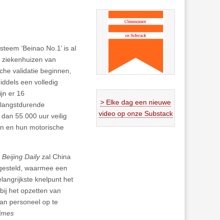
steem ‘Beinao No.1’ is al
n ziekenhuizen van
sche validatie beginnen,
iddels een volledig
jn er 16
> Elke dag een nieuwe
 langstdurende
video op onze Substack
dan 55.000 uur veilig
n en hun motorische
e
Beijing Daily
zal China
tgesteld, waarmee een
angrijkste knelpunt het
bij het opzetten van
aan personeel op te
imes