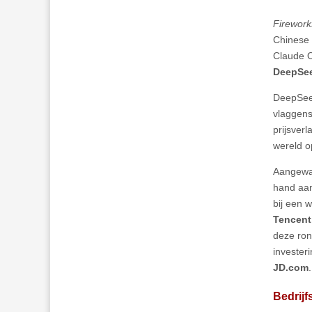
Firework
Chinese 
Claude O
DeepSe
DeepSeek
vlaggens
prijsver
wereld op
Aangewak
hand aan
bij een 
Tencent
deze ron
invester
JD.com
Bedrij