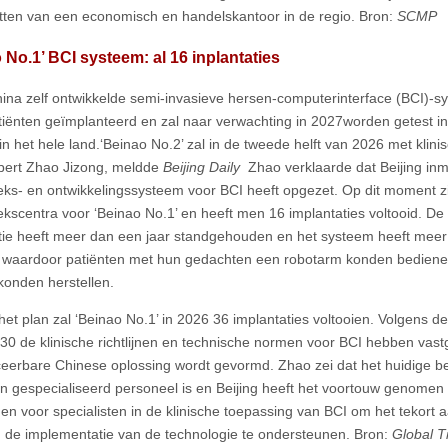
tten van een economisch en handelskantoor in de regio. Bron:
SCMP
 No.1’ BCI systeem: al 16 inplantaties
hina zelf ontwikkelde semi-invasieve hersen-computerinterface (BCI)-sy
atiënten geïmplanteerd en zal naar verwachting in 2027worden getest i
in het hele land.‘Beinao No.2’ zal in de tweede helft van 2026 met klini
pert Zhao Jizong, meldde
Beijing Daily
Zhao verklaarde dat Beijing inm
ks- en ontwikkelingssysteem voor BCI heeft opgezet. Op dit moment zi
kscentra voor ‘Beinao No.1’ en heeft men 16 implantaties voltooid. De
tie heeft meer dan een jaar standgehouden en het systeem heeft meer 
 waardoor patiënten met hun gedachten een robotarm konden bediene
 konden herstellen.
het plan zal ‘Beinao No.1’ in 2026 36 implantaties voltooien. Volgens d
30 de klinische richtlijnen en technische normen voor BCI hebben vas
eerbare Chinese oplossing wordt gevormd. Zhao zei dat het huidige bel
an gespecialiseerd personeel is en Beijing heeft het voortouw genomen 
gen voor specialisten in de klinische toepassing van BCI om het tekort 
n de implementatie van de technologie te ondersteunen. Bron:
Global T