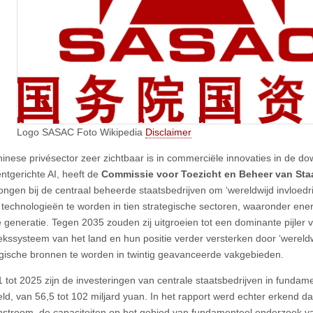
Logo SASAC Foto Wikipedia
Disclaimer
inese privésector zeer zichtbaar is in commerciële innovaties in de d
tgerichte AI, heeft de
Commissie voor Toezicht en Beheer van Sta
ngen bij de centraal beheerde staatsbedrijven om ‘wereldwijd invloedr
e technologieën te worden in tien strategische sectoren, waaronder en
 generatie. Tegen 2035 zouden zij uitgroeien tot een dominante pijler
kssysteem van het land en hun positie verder versterken door ‘wereldwi
gische bronnen te worden in twintig geavanceerde vakgebieden.
 tot 2025 zijn de investeringen van centrale staatsbedrijven in fundam
ld, van 56,5 tot 102 miljard yuan. In het rapport werd echter erkend d
instroom, de capaciteiten op het gebied van fundamenteel onderzoek v