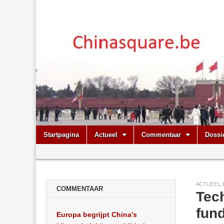
Chinasquare.
Skip
Main
Startpagina
Actueel
Commentaar
Dossi
to
menu
Sub
content
menu
ACTUEEL
,
COMMENTAAR
Tec
fun
Europa begrijpt China’s