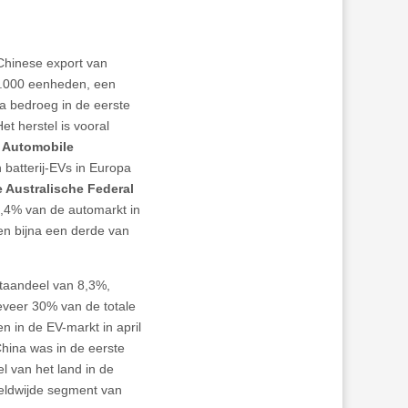
 Chinese export van
0.000 eenheden, een
na bedroeg in de eerste
t herstel is vooral
 Automobile
 batterij-EVs in Europa
 Australische Federal
6,4% van de automarkt in
en bijna een derde van
ktaandeel van 8,3%,
eveer 30% van de totale
 in de EV-markt in april
China was in de eerste
 van het land in de
reldwijde segment van