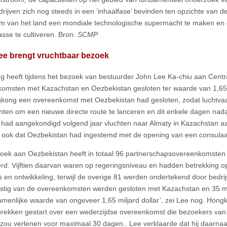
drijven zich nog steeds in een ‘inhaalfase’ bevinden ten opzichte van d
om van het land een mondiale technologische supermacht te maken e
asse te cultiveren. Bron:
SCMP
ee brengt vruchtbaar bezoek
 heeft tijdens het bezoek van bestuurder John Lee Ka-chiu aan Centr
omsten met Kazachstan en Oezbekistan gesloten ter waarde van 1,65 mi
kong een overeenkomst met Oezbekistan had gesloten, zodat luchtva
nten om een nieuwe directe route te lanceren en dit enkele dagen nad
had aangekondigd volgend jaar vluchten naar Almaty in Kazachstan aan
 ook dat Oezbekistan had ingestemd met de opening van een consulaa
oek aan Oezbekistan heeft in totaal 96 partnerschapsovereenkomsten e
rd. Vijftien daarvan waren op regeringsniveau en hadden betrekking o
s en ontwikkeling, terwijl de overige 81 werden ondertekend door bedrij
tig van de overeenkomsten werden gesloten met Kazachstan en 35 m
menlijke waarde van ongeveer 1,65 miljard dollar’, zei Lee nog. Hong
rekken gestart over een wederzijdse overeenkomst die bezoekers van 
zou verlenen voor maximaal 30 dagen.. Lee verklaarde dat hij daarnaa