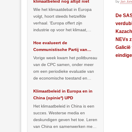
klimaatbeleid nog altijd niet
by
Jan Jon
Wie het klimaatdebat in Europa
De SAS
volgt, hoort steeds hetzelfde
verhaal. ‘Europa offert zijn
verdub
industrie op voor het klimaat,
Kazachs
terwijl China onder het mom van
NEVs zi
Hoe evalueert de
vergroening
… >> lees meer
Galicië
Communistische Partij van
eindige
China de economische
Vorige week kwam het politbureau
situatie?
van de CPC samen, onder meer
om een periodieke evaluatie van
de economische toestand en
politiek te maken. We
Klimaatbeleid in Europa en in
publiceerden
… >> lees meer
China (opinie*) UPD
Het klimaatbeleid in China is een
succes. Westerse media en
deskundigen geven het toe. Leren
van China en samenwerken met