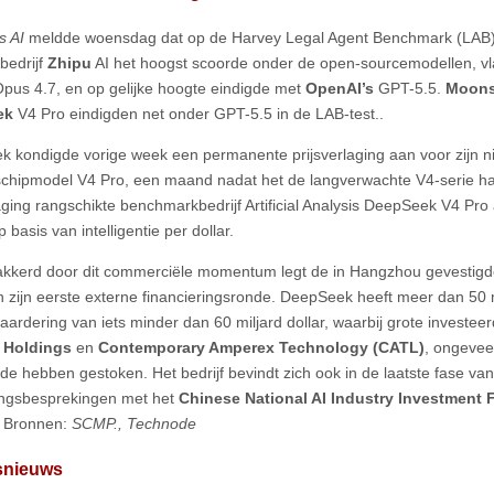
s AI
meldde woensdag dat op de Harvey Legal Agent Benchmark (LAB)
bedrijf
Zhipu
AI het hoogst scoorde onder de open-sourcemodellen, v
pus 4.7, en op gelijke hoogte eindigde met
OpenAI’s
GPT-5.5.
Moons
ek
V4 Pro eindigden net onder GPT-5.5 in de LAB-test..
 kondigde vorige week een permanente prijsverlaging aan voor zijn n
chipmodel V4 Pro, een maand nadat het de langverwachte V4-serie ha
laging rangschikte benchmarkbedrijf Artificial Analysis DeepSeek V4 Pro
 basis van intelligentie per dollar.
kerd door dit commerciële momentum legt de in Hangzhou gevestigde 
 zijn eerste externe financieringsronde. DeepSeek heeft meer dan 50 
waardering van iets minder dan 60 miljard dollar, waarbij grote investe
 Holdings
en
Contemporary Amperex Technology (CATL)
, ongevee
de hebben gestoken. Het bedrijf bevindt zich ook in de laatste fase van
ingsbesprekingen met het
Chinese National AI Industry Investment
. Bronnen:
SCMP., Technode
fsnieuws