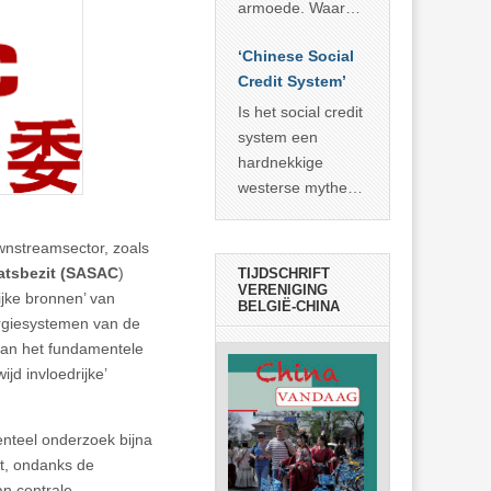
economisch
econoom Michael
armoede. Waar
wonder
Roberts. Het laat
China er de
zien dat
‘Chinese Social
voorbije veertig
… >> lees meer
Credit System’
jaar in slaagde
meer dan 800
Is het social credit
miljoen mensen
system een
uit de armoede
hardnekkige
… >> lees meer
westerse mythe of
de dagelijkse
realiteit in China?
ownstreamsector, zoals
atsbezit (SASAC
)
TIJDSCHRIFT
VERENIGING
ijke bronnen’ van
BELGIË-CHINA
ergiesystemen van de
 van het fundamentele
jd invloedrijke’
enteel onderzoek bijna
at, ondanks de
an centrale