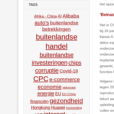
het opze
TAGS
‘Beinao
Alibaba
AI
Afrika - China
auto's
buitenlandse
Het in C
betrekkingen
bij 16 p
buitenlandse
klasse A 
aldus ex
handel
onderzoe
buitenlandse
onderzoe
implanta
investeringen
chips
gewerkt,
corruptie
Covid-19
functies
CPC
e-commerce
Volgens 
economie
tegen 20
elektriciteit
energie
reproduc
EU
EU-China
tekort a
gezondheid
financiën
opleidin
Hongkong
Huawei
huisvesting
vullen e