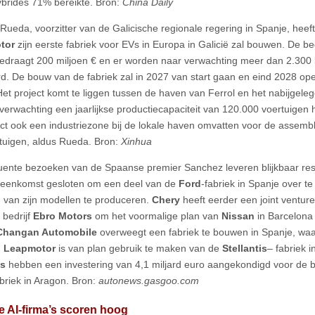
ybrides 71% bereikte. Bron:
China Daily
 Rueda, voorzitter van de Galicische regionale regering in Spanje, he
tor
zijn eerste fabriek voor EVs in Europa in Galicië zal bouwen. De be
bedraagt 200 miljoen € en er worden naar verwachting meer dan 2.300 
d. De bouw van de fabriek zal in 2027 van start gaan en eind 2028 oper
et project komt te liggen tussen de haven van Ferrol en het nabijgeleg
 verwachting een jaarlijkse productiecapaciteit van 120.000 voertuigen
ect ook een industriezone bij de lokale haven omvatten voor de assemb
tuigen, aldus Rueda. Bron:
Xinhua
uente bezoeken van de Spaanse premier Sanchez leveren blijkbaar res
reenkomst gesloten om een deel van de
Ford
-fabriek in Spanje over t
 van zijn modellen te produceren.
Chery
heeft eerder een joint ventur
bedrijf
Ebro Motors
om het voormalige plan van
Nissan
in Barcelona 
Changan Automobile
overweegt een fabriek te bouwen in Spanje, waars
.
Leapmotor
is van plan gebruik te maken van de
Stellantis
– fabriek 
is
hebben een investering van 4,1 miljard euro aangekondigd voor de
abriek in Aragon. Bron:
autonews.gasgoo.com
 AI-firma’s scoren hoog