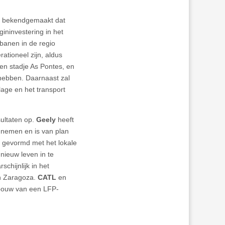
eft bekendgemaakt dat
gininvestering in het
banen in de regio
ationeel zijn, aldus
en stadje As Pontes, en
 hebben. Daarnaast zal
lage en het transport
ultaten op.
Geely
heeft
e nemen en is van plan
e gevormd met het lokale
nieuw leven in te
chijnlijk in het
in Zaragoza.
CATL
en
 bouw van een LFP-