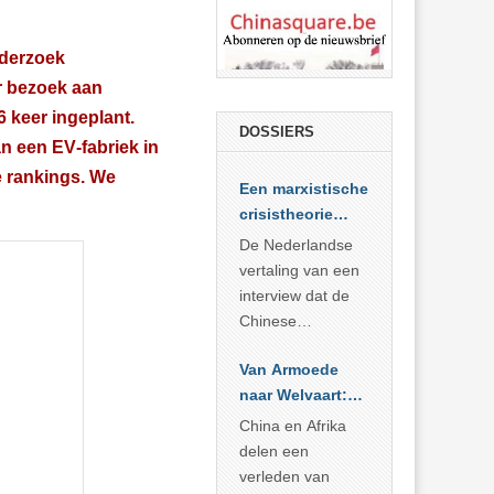
nderzoek
r bezoek aan
 keer ingeplant.
DOSSIERS
n een EV‑fabriek in
e rankings. We
Een marxistische
crisistheorie
voor vandaag
De Nederlandse
vertaling van een
interview dat de
Chinese
Academie voor
Van Armoede
Sociale
naar Welvaart:
Wetenschappen
Wat Afrika kan
afnam van de
China en Afrika
leren van
Britse
delen een
China’s
marxistische
verleden van