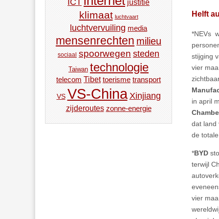
internet
ICT
justitie
Helft 
klimaat
luchtvaart
luchtvervuiling
media
*NEVs wa
mensenrechten
milieu
personen
spoorwegen
steden
sociaal
stijging
technologie
vier maa
Taiwan
zichtbaa
Tibet
toerisme
transport
telecom
VS-China
Manufac
Xinjiang
VS
in april
zijderoutes
zonne-energie
Chamber
dat land
de total
*
BYD
sto
terwijl 
autoverk
eveneens
vier maa
wereldwi