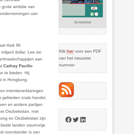
e grote ambitie van
n ondernemingen van
Screenshot
aal-Azië 96
Klik
hier
voor een PDF
ljard dollar. Lee zei
van het nieuwste
artmaatschappijen aan
nummer
at
Cathay Pacific
 te bieden. Hij
t in Hongkong.
n intentieverklaringen
p gebieden zoals handel,
ven en andere partijen.
et Oezbekistan, met
Facebook
Twitter
LinkedIn
kong en Oezbekistan zijn
beide landen visumvrije
st voorstander is van