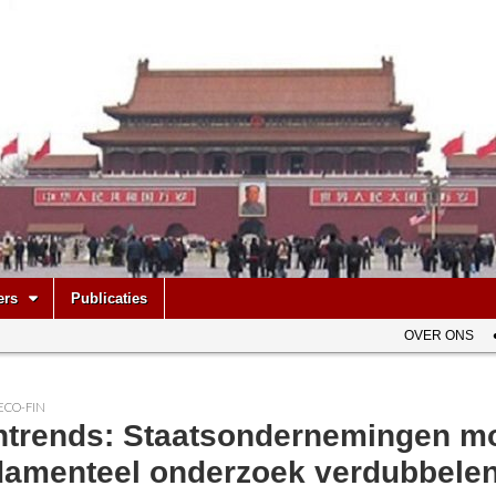
be
ers
Publicaties
OVER ONS
ECO-FIN
htrends: Staatsondernemingen m
damenteel onderzoek verdubbele