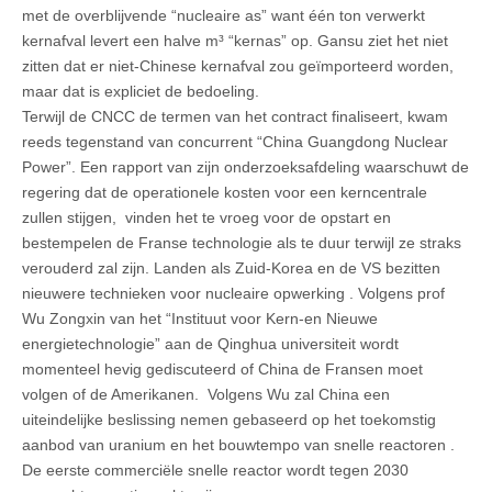
met de overblijvende “nucleaire as” want één ton verwerkt
kernafval levert een halve m³ “kernas” op. Gansu ziet het niet
zitten dat er niet-Chinese kernafval zou geïmporteerd worden,
maar dat is expliciet de bedoeling.
Terwijl de CNCC de termen van het contract finaliseert, kwam
reeds tegenstand van concurrent “China Guangdong Nuclear
Power”. Een rapport van zijn onderzoeksafdeling waarschuwt de
regering dat de operationele kosten voor een kerncentrale
zullen stijgen, vinden het te vroeg voor de opstart en
bestempelen de Franse technologie als te duur terwijl ze straks
verouderd zal zijn. Landen als Zuid-Korea en de VS bezitten
nieuwere technieken voor nucleaire opwerking . Volgens prof
Wu Zongxin van het “Instituut voor Kern-en Nieuwe
energietechnologie” aan de Qinghua universiteit wordt
momenteel hevig gediscuteerd of China de Fransen moet
volgen of de Amerikanen. Volgens Wu zal China een
uiteindelijke beslissing nemen gebaseerd op het toekomstig
aanbod van uranium en het bouwtempo van snelle reactoren .
De eerste commerciële snelle reactor wordt tegen 2030