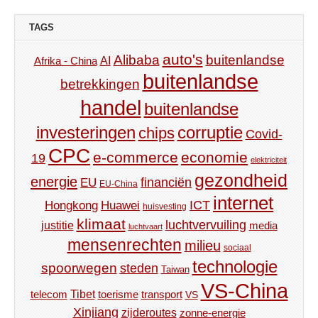
TAGS
auto's
Alibaba
buitenlandse
AI
Afrika - China
buitenlandse
betrekkingen
handel
buitenlandse
investeringen
corruptie
chips
Covid-
CPC
e-commerce
economie
19
elektriciteit
gezondheid
energie
financiën
EU
EU-China
internet
ICT
Hongkong
Huawei
huisvesting
klimaat
luchtvervuiling
justitie
media
luchtvaart
mensenrechten
milieu
sociaal
technologie
spoorwegen
steden
Taiwan
VS-China
Tibet
toerisme
transport
telecom
VS
Xinjiang
zijderoutes
zonne-energie