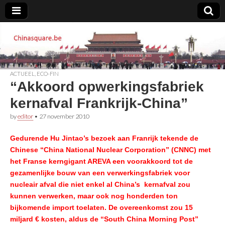
Chinasquare.be
ACTUEEL
,
ECO-FIN
“Akkoord opwerkingsfabriek
kernafval Frankrijk-China”
by
editor
•
27 november 2010
Gedurende Hu Jintao’s bezoek aan Franrijk tekende de
Chinese “China National Nuclear Corporation” (CNNC) met
het Franse kerngigant AREVA een voorakkoord tot de
gezamenlijke bouw van een verwerkingsfabriek voor
nucleair afval die niet enkel al China’s kernafval zou
kunnen verwerken, maar ook nog honderden ton
bijkomende import toelaten. De overeenkomst zou 15
miljard € kosten, aldus de “South China Morning Post”