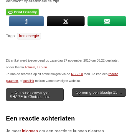
verwacht operationeel te zijn.
Tags:
kernenergie
Dit artikel werd toegevoegd op zaterdag 27 november 2010 om 08:22 geplaatst
onder thema
Actueel
,
Eco-fin
.
Je kan de reacties op dit artikel volgen via de
RSS 2.0
feed. Je kan een
reactie
plaatsen
, of
een link
maken vanop uw eigen website.
Post
← Chinezen vervangen
Op een groen blaadje 13 →
SHAPE in Chateauroux
navigation
Een reactie achterlaten
Je moet
inloggen
om een reactie te kunnen plaatsen.