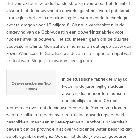
Het voorakkoord zou de laatste stap zijn vooraleer het definitief
akkoord tot de bouw van de opwerkingsfabriek wordt getekend.
Frankrijk is het eens de uitrusting te leveren en de technologie
over te dragen voor 15 miljard €. China is vastbesloten in de
omgeving van de Gobi-woestijn een opwerkingsfabriek voor
nucleair afval te bouwen. Het zou meteen gaan om de duurste
bouwsite in China. Men zal zich herinneren dat bij de bouw van
zowel Windscale te Sellafield als deze in La Hague er nogal wat
protest was. Mogelijke gevaren zijn legio en
in de Russische fabriek te Mayak
De twee presidenten (foto
kwam in de jaren vijftig nucleair
Xinhua)
afval vrij die honderden mensen
onmiddellijk doodde. Chinese
kenners geloven dat de nieuwe eenheid te Yumen zou komen,
waar de militairen reeds over een kleine opwerkingseenheid
beschikken, maar een milieuexpert van Lanzhou’s universiteit
beweert dat de provincie niet over voldoende water beschikt dat
op elk ogenblik nodig is. Ook is niet duidelijk wat zal gebeuren