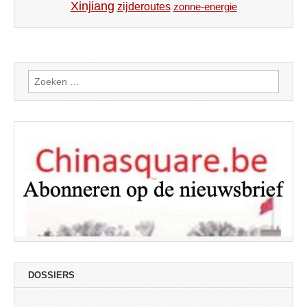
Xinjiang
zijderoutes
zonne-energie
Zoeken
naar:
DOSSIERS