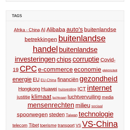
TAGS
auto's
Alibaba
buitenlandse
AI
Afrika - China
buitenlandse
betrekkingen
handel
buitenlandse
investeringen
corruptie
chips
Covid-
CPC
e-commerce
economie
19
elektriciteit
gezondheid
energie
financiën
EU
EU-China
internet
ICT
Hongkong
Huawei
huisvesting
klimaat
luchtvervuiling
justitie
media
luchtvaart
mensenrechten
milieu
sociaal
technologie
spoorwegen
steden
Taiwan
VS-China
Tibet
toerisme
transport
telecom
VS