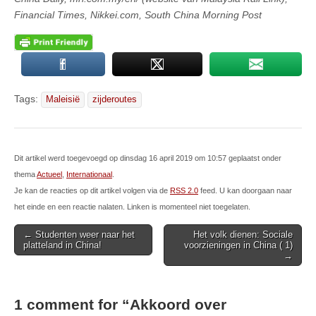
Financial Times, Nikkei.com, South China Morning Post
Tags:
Maleisië
zijderoutes
Dit artikel werd toegevoegd op dinsdag 16 april 2019 om 10:57 geplaatst onder
thema
Actueel
,
Internationaal
.
Je kan de reacties op dit artikel volgen via de
RSS 2.0
feed. U kan doorgaan naar
het einde en een reactie nalaten. Linken is momenteel niet toegelaten.
Post
← Studenten weer naar het
Het volk dienen: Sociale
platteland in China!
voorzieningen in China ( 1)
navigation
→
1 comment for “
Akkoord over