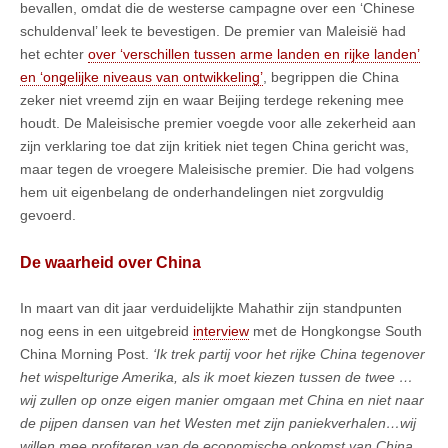
bevallen, omdat die de westerse campagne over een ‘Chinese
schuldenval’ leek te bevestigen. De premier van Maleisië had
het echter
over ‘verschillen tussen arme landen en rijke landen’
en ‘ongelijke niveaus van ontwikkeling’
, begrippen die China
zeker niet vreemd zijn en waar Beijing terdege rekening mee
houdt. De Maleisische premier voegde voor alle zekerheid aan
zijn verklaring toe dat zijn kritiek niet tegen China gericht was,
maar tegen de vroegere Maleisische premier. Die had volgens
hem uit eigenbelang de onderhandelingen niet zorgvuldig
gevoerd.
De waarheid over China
In maart van dit jaar verduidelijkte Mahathir zijn standpunten
nog eens in een uitgebreid
interview
met de Hongkongse South
China Morning Post.
‘Ik trek partij voor het rijke China tegenover
het wispelturige Amerika, als ik moet kiezen tussen de twee …
wij zullen op onze eigen manier omgaan met China en niet naar
de pijpen dansen van het Westen met zijn paniekverhalen…wij
willen mee profiteren van de economische opkomst van China