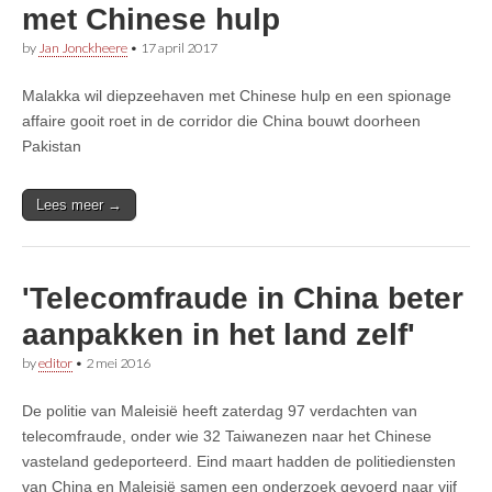
met Chinese hulp
by
Jan Jonckheere
•
17 april 2017
Malakka wil diepzeehaven met Chinese hulp en een spionage
affaire gooit roet in de corridor die China bouwt doorheen
Pakistan
Lees meer →
'Telecomfraude in China beter
aanpakken in het land zelf'
by
editor
•
2 mei 2016
De politie van Maleisië heeft zaterdag 97 verdachten van
telecomfraude, onder wie 32 Taiwanezen naar het Chinese
vasteland gedeporteerd. Eind maart hadden de politiediensten
van China en Maleisië samen een onderzoek gevoerd naar vijf