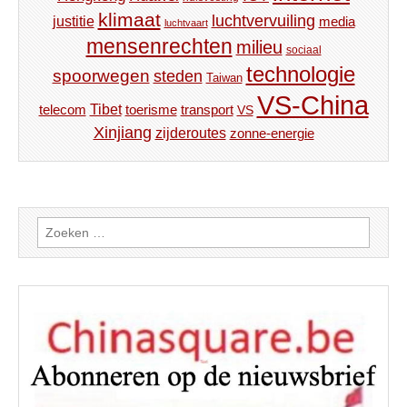
klimaat
luchtvervuiling
justitie
media
luchtvaart
mensenrechten
milieu
sociaal
technologie
spoorwegen
steden
Taiwan
VS-China
Tibet
toerisme
transport
telecom
VS
Xinjiang
zijderoutes
zonne-energie
Zoeken
naar: