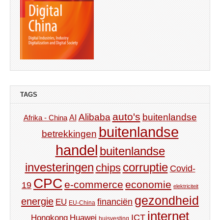
TAGS
auto's
Alibaba
buitenlandse
AI
Afrika - China
buitenlandse
betrekkingen
handel
buitenlandse
investeringen
corruptie
chips
Covid-
CPC
e-commerce
economie
19
elektriciteit
gezondheid
energie
financiën
EU
EU-China
internet
ICT
Hongkong
Huawei
huisvesting