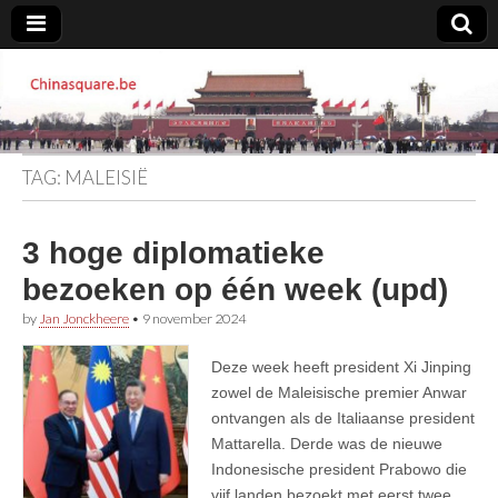
Chinasquare.be
TAG:
MALEISIË
3 hoge diplomatieke
bezoeken op één week (upd)
by
Jan Jonckheere
•
9 november 2024
Deze week heeft president Xi Jinping
zowel de Maleisische premier Anwar
ontvangen als de Italiaanse president
Mattarella. Derde was de nieuwe
Indonesische president Prabowo die
vijf landen bezoekt met eerst twee