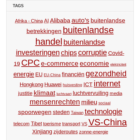
TAGS
auto's
Alibaba
buitenlandse
AI
Afrika - China
buitenlandse
betrekkingen
handel
buitenlandse
investeringen
corruptie
chips
Covid-
CPC
e-commerce
economie
19
elektriciteit
gezondheid
energie
financiën
EU
EU-China
internet
ICT
Hongkong
Huawei
huisvesting
klimaat
luchtvervuiling
justitie
media
luchtvaart
mensenrechten
milieu
sociaal
technologie
spoorwegen
steden
Taiwan
VS-China
Tibet
toerisme
transport
telecom
VS
Xinjiang
zijderoutes
zonne-energie