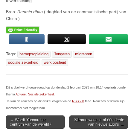
tewerkstelling’.
Bron:
Renmin ribao
( dagblad van de communistische partij van
China )
Tags:
beroepsopleiding
Jongeren
migranten
sociale zekerheid
werkloosheid
Dit artikel werd toegevoegd op donderdag 2 februari 2023 om 18:14 geplaatst onder
thema
Actueel
,
Sociale zekerheid
.
Je kan de reacties op dit artikel volgen via de
RSS 2.0
feed. Reacties of linken zijn
momenteel niet toegestaan.
Post
← Wordt Yunnan het
Slimme wagens al één derde
centrum van de wereld?
van nieuwe auto’s →
navigation