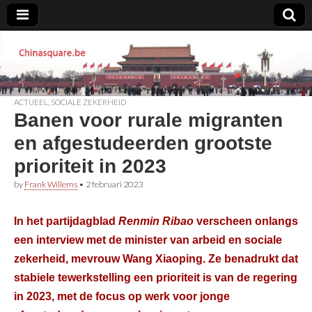
Chinasquare.be
ACTUEEL
,
SOCIALE ZEKERHEID
Banen voor rurale migranten
en afgestudeerden grootste
prioriteit in 2023
by
Frank Willems
•
2 februari 2023
In het partijdagblad
Renmin Ribao
verscheen onlangs
een interview met de minister van arbeid en sociale
zekerheid, mevrouw Wang Xiaoping. Ze benadrukt dat
stabiele tewerkstelling een prioriteit is van de regering
in 2023, met de focus op werk voor jonge