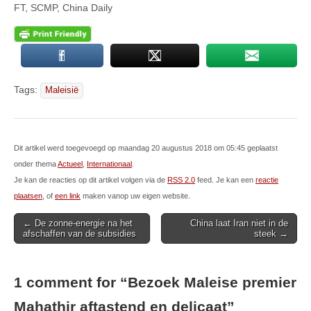
FT, SCMP, China Daily
Tags:
Maleisië
Dit artikel werd toegevoegd op maandag 20 augustus 2018 om 05:45 geplaatst
onder thema
Actueel
,
Internationaal
.
Je kan de reacties op dit artikel volgen via de
RSS 2.0
feed. Je kan een
reactie
plaatsen
, of
een link
maken vanop uw eigen website.
Post
← De zonne-energie na het
China laat Iran niet in de
afschaffen van de subsidies
steek →
navigation
1 comment for “
Bezoek Maleise premier
Mahathir aftastend en delicaat
”