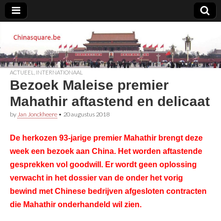
Chinasquare.be
ACTUEEL
,
INTERNATIONAAL
Bezoek Maleise premier
Mahathir aftastend en delicaat
by
Jan Jonckheere
•
20 augustus 2018
De herkozen 93-jarige premier Mahathir brengt deze
week een bezoek aan China. Het worden aftastende
gesprekken vol goodwill. Er wordt geen oplossing
verwacht in het dossier van de onder het vorig
bewind met Chinese bedrijven afgesloten contracten
die Mahathir onderhandeld wil zien.