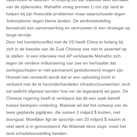
van de zijderoutes. Mahathir vroeg premier Li om zijn land te
helpen bij zijn financiële problemen maar waarschuwde tegen
‘kolonialisme’ tegen kleine landen. De eindmededeling
benadrukt een samenwerking en vertrouwen in een strategie op
lange termijn.
Door het handelsconflict met de VS heeft China er belang bij
zich in de kwestie van de Zuid Chinese zee niet te assertief op
te stellen. In een interview met
AP
verklaarde Mahathir zich
tegen de verdere militarisering van zee en herhaalde dat
oorlogsschepen er niet permanent gestationeerd mogen zijn.
Hoewel niet verwacht wordt dat er een oplossing komt in
verband met de te heronderhandelen infrastructuurwerken, toch
zal wellicht afgetast worden hoe ver de tegenpartij wil gaan. De
Chinese regering heeft al verklaard dat dit een zaak betreft
tussen bedrijven onderling. Maleisië wil dat het ontwerp van de
twee geplande pijplijnen, die samen 2 miljard $ kosten, niet
doorgaat. Moeilijker ligt de spoorlijn van 20 miljard $ waarin al
veel werk is in geïnvesteerd. Als Maleisië deze stopt, moet het
land schadeloosstelling betalen.