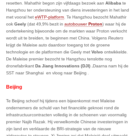
resetten. Mahathir begon zijn vijfdaags bezoek aan
Alibaba
te
Hangzhou ter ondersteuning van diens investeringen in het land
met vooral het
eWTP-platform
. Te Hangzhou bezocht Mahathir
ook
Geely
(dat 49,9% bezit in
autobouwer
Proton
) waar hij de
ondertekening bijwoonde om de markten waar Proton verkocht
wordt uit te breiden, te beginnen met China. Volgens
Reuters
krijgt de Maleise auto daardoor toegang tot de groene
technologie en de platformen die Geely met
Volvo
ontwikkelde.
De Maleise premier bezocht te Hangzhou tenslotte nog
dronefabrikant
Da Jiang Innovations (DJI) .
Daarna nam hij de
SST naar Shanghai en vloog naar Beijing .
Beijing
Te Beijing schoof hij tijdens een bijeenkomst met Maleise
ondernemers de schuld van het financiële geknoei rond de
infrastructuurcontracten volledig in de schoenen van voormalig
premier Najib Razak. Hij verwelkomde Chinese investeringen in
zijn land en verklaarde de BRI-strategie van de nieuwe
zijderoutes te steunen. Xi Jinping zei dat Maleisië deel uitmaakt