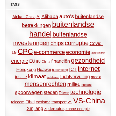
TAGS
auto's
Alibaba
buitenlandse
AI
Afrika - China
buitenlandse
betrekkingen
handel
buitenlandse
investeringen
corruptie
chips
Covid-
CPC
e-commerce
economie
19
elektriciteit
gezondheid
energie
financiën
EU
EU-China
internet
ICT
Hongkong
Huawei
huisvesting
klimaat
luchtvervuiling
justitie
media
luchtvaart
mensenrechten
milieu
sociaal
technologie
spoorwegen
steden
Taiwan
VS-China
Tibet
toerisme
transport
telecom
VS
Xinjiang
zijderoutes
zonne-energie