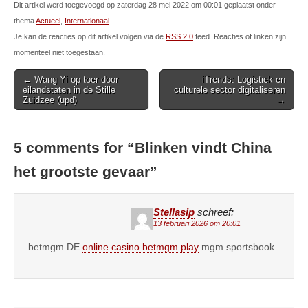
Dit artikel werd toegevoegd op zaterdag 28 mei 2022 om 00:01 geplaatst onder
thema
Actueel
,
Internationaal
.
Je kan de reacties op dit artikel volgen via de
RSS 2.0
feed. Reacties of linken zijn
momenteel niet toegestaan.
Post
← Wang Yi op toer door
iTrends: Logistiek en
eilandstaten in de Stille
culturele sector digitaliseren
navigation
Zuidzee (upd)
→
5 comments for “
Blinken vindt China
het grootste gevaar
”
Stellasip
schreef:
13 februari 2026 om 20:01
betmgm DE
online casino betmgm play
mgm sportsbook