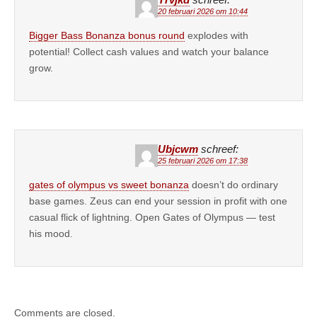
Yrvjkd
schreef:
20 februari 2026 om 10:44
Bigger Bass Bonanza bonus round
explodes with
potential! Collect cash values and watch your balance
grow.
Ubjcwm
schreef:
25 februari 2026 om 17:38
gates of olympus vs sweet bonanza
doesn’t do ordinary
base games. Zeus can end your session in profit with one
casual flick of lightning. Open Gates of Olympus — test
his mood.
Comments are closed.