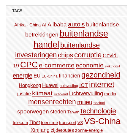
TAGS
auto's
Alibaba
buitenlandse
AI
Afrika - China
buitenlandse
betrekkingen
handel
buitenlandse
investeringen
corruptie
chips
Covid-
CPC
e-commerce
economie
19
elektriciteit
gezondheid
energie
financiën
EU
EU-China
internet
ICT
Hongkong
Huawei
huisvesting
klimaat
luchtvervuiling
justitie
media
luchtvaart
mensenrechten
milieu
sociaal
technologie
spoorwegen
steden
Taiwan
VS-China
Tibet
toerisme
transport
telecom
VS
Xinjiang
zijderoutes
zonne-energie