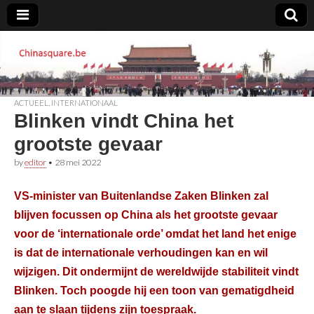
Chinasquare.be
ACTUEEL
,
INTERNATIONAAL
Blinken vindt China het
grootste gevaar
by
editor
•
28 mei 2022
VS-minister van Buitenlandse Zaken Blinken zal
blijven focussen op China als het grootste gevaar
voor de ‘internationale orde’ omdat het land het enige
is dat de internationale verhoudingen kan en wil
wijzigen. Dit ondermijnt de wereldwijde stabiliteit vindt
Blinken. Toch poogde hij een toon van gematigdheid
aan te slaan tijdens zijn toespraak.