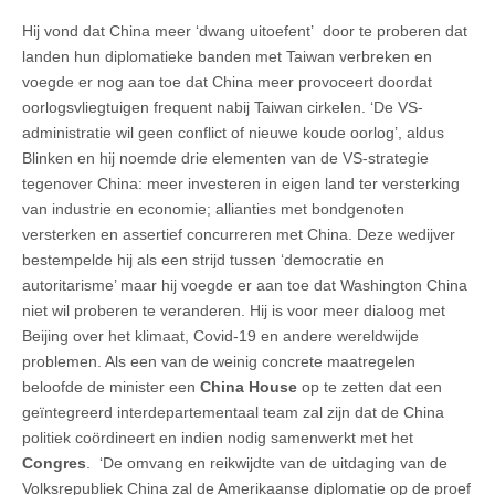
Hij vond dat China meer ‘dwang uitoefent’ door te proberen dat
landen hun diplomatieke banden met Taiwan verbreken en
voegde er nog aan toe dat China meer provoceert doordat
oorlogsvliegtuigen frequent nabij Taiwan cirkelen. ‘De VS-
administratie wil geen conflict of nieuwe koude oorlog’, aldus
Blinken en hij noemde drie elementen van de VS-strategie
tegenover China: meer investeren in eigen land ter versterking
van industrie en economie; allianties met bondgenoten
versterken en assertief concurreren met China. Deze wedijver
bestempelde hij als een strijd tussen ‘democratie en
autoritarisme’ maar hij voegde er aan toe dat Washington China
niet wil proberen te veranderen. Hij is voor meer dialoog met
Beijing over het klimaat, Covid-19 en andere wereldwijde
problemen. Als een van de weinig concrete maatregelen
beloofde de minister een
China House
op te zetten dat een
geïntegreerd interdepartementaal team zal zijn dat de China
politiek coördineert en indien nodig samenwerkt met het
Congres
. ‘De omvang en reikwijdte van de uitdaging van de
Volksrepubliek China zal de Amerikaanse diplomatie op de proef