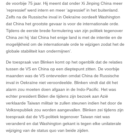
de voorbije 75 jaar. Hij meent dat onder Xi Jinping China meer
’repressief’ werd intern en meer ‘agressief’ in het buitenland.
Zelfs na de Russische inval in Oekraïne oordeelt Washington
dat China het grootste gevaar is voor de internationale orde.
Tijdens de eerste brede formulering van zijn politiek tegenover
China zei hij ‘dat China het enige land is met de intentie en de
mogelijkheid om de internationale orde te wijzigen zodat het de
globale stabiliteit kan ondermijnen’.
De toespraak van Blinken komt op het ogenblik dat de relaties
tussen de VS en China op een dieptepunt zitten. De voorbije
maanden was de VS ontevreden omdat China de Russische
inval in Oekraïne niet veroordeelde. Blinken vindt dat dit het
alarm zou moeten doen afgaan in de Indo-Pacific. Het was
echter president Biden die tijdens zijn bezoek aan Azië
verklaarde Taiwan militair te zullen steunen indien het door de
Volksrepubliek zou worden aangevallen. Blinken zei tijdens zijn
toespraak dat de VS-politiek tegenover Taiwan niet was
veranderd en dat Washington gekant is tegen elke unilaterale
wijziging van de status quo van beide zijden.