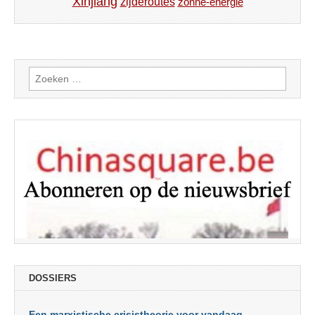
Xinjiang
zijderoutes
zonne-energie
Zoeken
naar:
DOSSIERS
Een marxistische crisistheorie voor vandaag