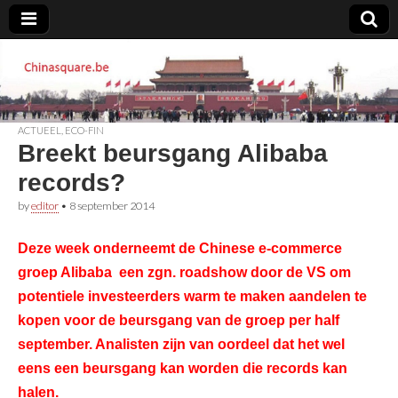
Chinasquare.be
ACTUEEL
,
ECO-FIN
Breekt beursgang Alibaba
records?
by
editor
•
8 september 2014
Deze week onderneemt de Chinese e-commerce
groep Alibaba een zgn. roadshow door de VS om
potentiele investeerders warm te maken aandelen te
kopen voor de beursgang van de groep per half
september. Analisten zijn van oordeel dat het wel
eens een beursgang kan worden die records kan
halen.