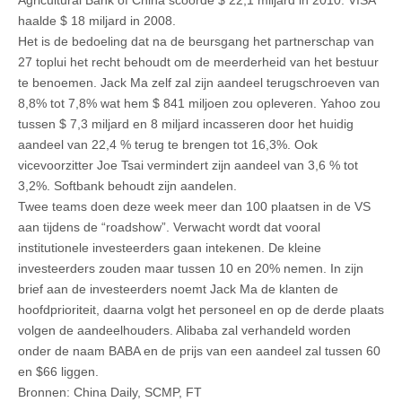
Agricultural Bank of China scoorde $ 22,1 miljard in 2010. VISA
haalde $ 18 miljard in 2008.
Het is de bedoeling dat na de beursgang het partnerschap van
27 toplui het recht behoudt om de meerderheid van het bestuur
te benoemen. Jack Ma zelf zal zijn aandeel terugschroeven van
8,8% tot 7,8% wat hem $ 841 miljoen zou opleveren. Yahoo zou
tussen $ 7,3 miljard en 8 miljard incasseren door het huidig
aandeel van 22,4 % terug te brengen tot 16,3%. Ook
vicevoorzitter Joe Tsai vermindert zijn aandeel van 3,6 % tot
3,2%. Softbank behoudt zijn aandelen.
Twee teams doen deze week meer dan 100 plaatsen in de VS
aan tijdens de “roadshow”. Verwacht wordt dat vooral
institutionele investeerders gaan intekenen. De kleine
investeerders zouden maar tussen 10 en 20% nemen. In zijn
brief aan de investeerders noemt Jack Ma de klanten de
hoofdprioriteit, daarna volgt het personeel en op de derde plaats
volgen de aandeelhouders. Alibaba zal verhandeld worden
onder de naam BABA en de prijs van een aandeel zal tussen 60
en $66 liggen.
Bronnen: China Daily, SCMP, FT