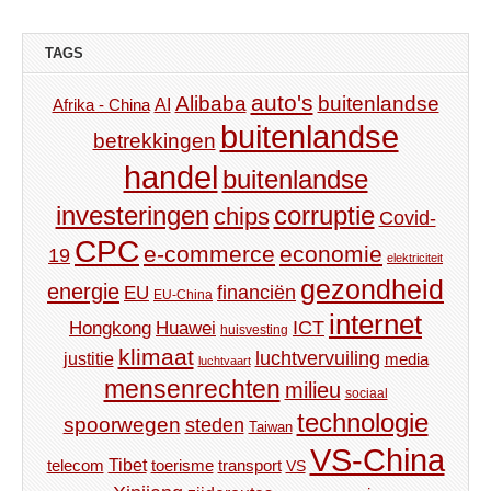
TAGS
auto's
Alibaba
buitenlandse
AI
Afrika - China
buitenlandse
betrekkingen
handel
buitenlandse
investeringen
corruptie
chips
Covid-
CPC
e-commerce
economie
19
elektriciteit
gezondheid
energie
financiën
EU
EU-China
internet
ICT
Hongkong
Huawei
huisvesting
klimaat
luchtvervuiling
justitie
media
luchtvaart
mensenrechten
milieu
sociaal
technologie
spoorwegen
steden
Taiwan
VS-China
Tibet
toerisme
transport
telecom
VS