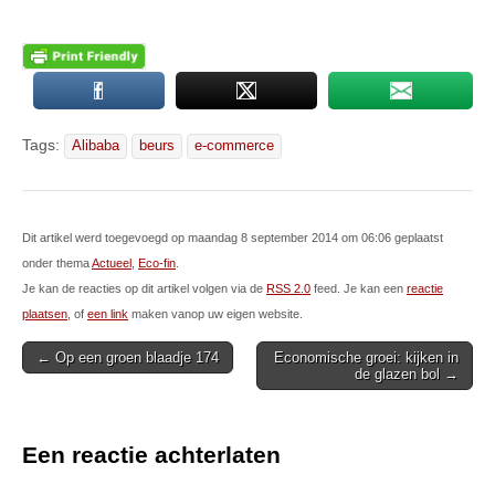
Tags:
Alibaba
beurs
e-commerce
Dit artikel werd toegevoegd op maandag 8 september 2014 om 06:06 geplaatst
onder thema
Actueel
,
Eco-fin
.
Je kan de reacties op dit artikel volgen via de
RSS 2.0
feed. Je kan een
reactie
plaatsen
, of
een link
maken vanop uw eigen website.
Post
← Op een groen blaadje 174
Economische groei: kijken in
de glazen bol →
navigation
Een reactie achterlaten