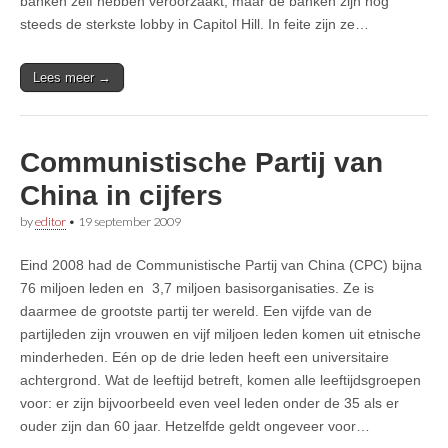
banken zelf hebben veroorzaakt, maar de banken zijn nog
steeds de sterkste lobby in Capitol Hill. In feite zijn ze…
Lees meer →
Communistische Partij van
China in cijfers
by
editor
•
19 september 2009
Eind 2008 had de Communistische Partij van China (CPC) bijna
76 miljoen leden en 3,7 miljoen basisorganisaties. Ze is
daarmee de grootste partij ter wereld. Een vijfde van de
partijleden zijn vrouwen en vijf miljoen leden komen uit etnische
minderheden. Eén op de drie leden heeft een universitaire
achtergrond. Wat de leeftijd betreft, komen alle leeftijdsgroepen
voor: er zijn bijvoorbeeld even veel leden onder de 35 als er
ouder zijn dan 60 jaar. Hetzelfde geldt ongeveer voor…