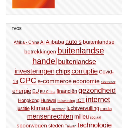
TAGS
auto's
Alibaba
buitenlandse
AI
Afrika - China
buitenlandse
betrekkingen
handel
buitenlandse
investeringen
corruptie
chips
Covid-
CPC
e-commerce
economie
19
elektriciteit
gezondheid
energie
financiën
EU
EU-China
internet
ICT
Hongkong
Huawei
huisvesting
klimaat
luchtvervuiling
justitie
media
luchtvaart
mensenrechten
milieu
sociaal
technologie
spoorwegen
steden
Taiwan