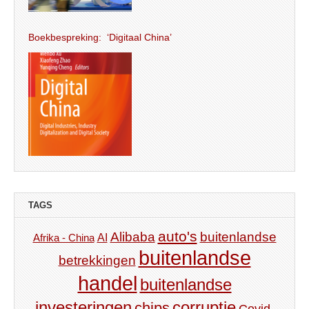
Boekbespreking: ‘Digitaal China’
TAGS
auto's
Alibaba
buitenlandse
AI
Afrika - China
buitenlandse
betrekkingen
handel
buitenlandse
investeringen
corruptie
chips