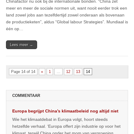
Chinafactor nu ook bij de internationale bonden. “China zet
meer en meer de sociale normen uit, want nooit eerder trok een
land zowel jobs aan tezelfdertijd zowel onderaan als bovenaan
de productieketen”, aldus “Global labour Strategies”. Mundiaal is
één op…
Lees meer →
Page 14 of 14
«
1
…
12
13
14
COMMENTAAR
Europa begrijpt China’s klimaatbeleid nog altijd niet
Wie het klimaatdebat in Europa volgt, hoort steeds
hetzelfde verhaal. ‘Europa offert zijn industrie op voor het
klimaat, terwijl China onder het mom van vergroening