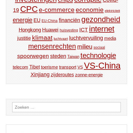
Covid-
CPC
e-commerce
economie
19
elektriciteit
gezondheid
energie
financiën
EU
EU-China
internet
ICT
Hongkong
Huawei
huisvesting
klimaat
luchtvervuiling
justitie
media
luchtvaart
mensenrechten
milieu
sociaal
technologie
spoorwegen
steden
Taiwan
VS-China
Tibet
toerisme
transport
telecom
VS
Xinjiang
zijderoutes
zonne-energie
Zoeken
naar: