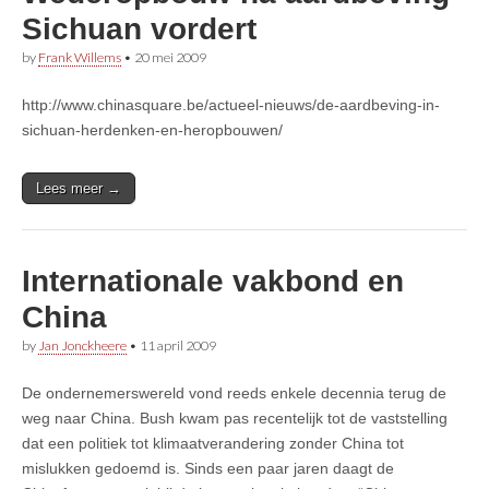
Sichuan vordert
by
Frank Willems
•
20 mei 2009
http://www.chinasquare.be/actueel-nieuws/de-aardbeving-in-
sichuan-herdenken-en-heropbouwen/
Lees meer →
Internationale vakbond en
China
by
Jan Jonckheere
•
11 april 2009
De ondernemerswereld vond reeds enkele decennia terug de
weg naar China. Bush kwam pas recentelijk tot de vaststelling
dat een politiek tot klimaatverandering zonder China tot
mislukken gedoemd is. Sinds een paar jaren daagt de