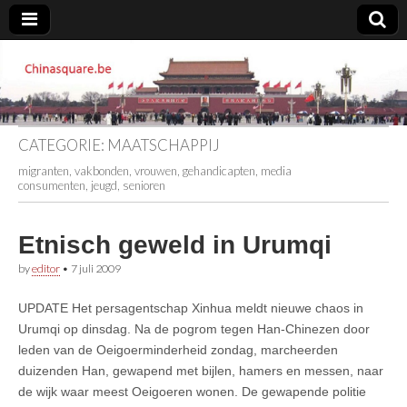
Chinasquare.be
CATEGORIE:
MAATSCHAPPIJ
migranten, vakbonden, vrouwen, gehandicapten, media
consumenten, jeugd, senioren
Etnisch geweld in Urumqi
by
editor
•
7 juli 2009
UPDATE Het persagentschap Xinhua meldt nieuwe chaos in
Urumqi op dinsdag. Na de pogrom tegen Han-Chinezen door
leden van de Oeigoerminderheid zondag, marcheerden
duizenden Han, gewapend met bijlen, hamers en messen, naar
de wijk waar meest Oeigoeren wonen. De gewapende politie