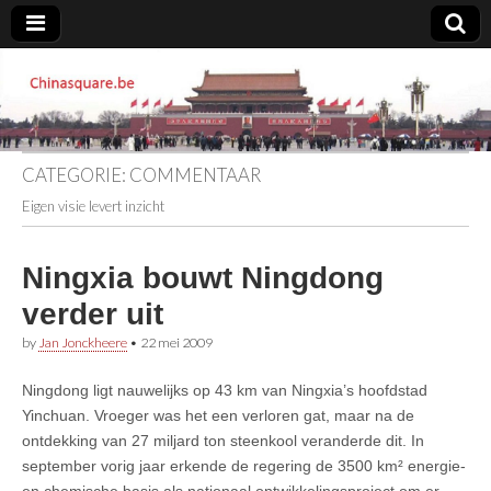
Chinasquare.be
CATEGORIE:
COMMENTAAR
Eigen visie levert inzicht
Ningxia bouwt Ningdong
verder uit
by
Jan Jonckheere
•
22 mei 2009
Ningdong ligt nauwelijks op 43 km van Ningxia’s hoofdstad
Yinchuan. Vroeger was het een verloren gat, maar na de
ontdekking van 27 miljard ton steenkool veranderde dit. In
september vorig jaar erkende de regering de 3500 km² energie-
en chemische basis als nationaal ontwikkelingsproject om er