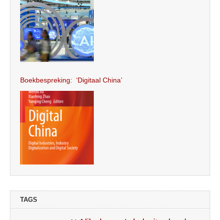
Boekbespreking: ‘Digitaal China’
TAGS