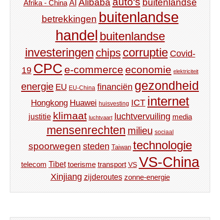
auto's
Alibaba
buitenlandse
AI
Afrika - China
buitenlandse
betrekkingen
handel
buitenlandse
investeringen
corruptie
chips
Covid-
CPC
e-commerce
economie
19
elektriciteit
gezondheid
energie
financiën
EU
EU-China
internet
ICT
Hongkong
Huawei
huisvesting
klimaat
luchtvervuiling
justitie
media
luchtvaart
mensenrechten
milieu
sociaal
technologie
spoorwegen
steden
Taiwan
VS-China
Tibet
toerisme
transport
telecom
VS
Xinjiang
zijderoutes
zonne-energie