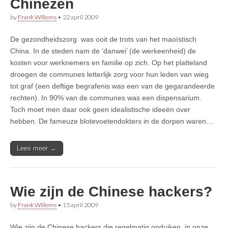
Chinezen
by
Frank Willems
•
22 april 2009
De gezondheidszorg was ooit de trots van het maoïstisch
China. In de steden nam de ‘danwei’ (de werkeenheid) de
kosten voor werknemers en familie op zich. Op het platteland
droegen de communes letterlijk zorg voor hun leden van wieg
tot graf (een deftige begrafenis was een van de gegarandeerde
rechten). In 90% van de communes was een dispensarium.
Toch moet men daar ook geen idealistische ideeën over
hebben. De fameuze blotevoetendokters in de dorpen waren…
Lees meer →
Wie zijn de Chinese hackers?
by
Frank Willems
•
15 april 2009
Wie zijn de Chinese hackers die regelmatig opduiken in onze