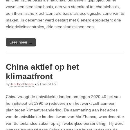
zowel een steenkoolbasis, een van steenkool tot chemiebasis,
een thermische krachtcentrale basis als ecologische zone van te
maken. In december werd gestart met 8 energieprojecten: drie
elektriciteitscentrales, drie steenkoolmijnen, een…
Lees meer →
China aktief op het
klimaatfront
by
Jan Jonckheere
•
21 mei 2009
China vraagt de ontwikkelde landen om tegen 2020 40 pct van
hun uitstoot uit 1990 te reduceren en het werkt zelf aan een
plan tegen klimaatverandering. De aanmaning aan het adres
van de ontwikkelde landen kwam van Ma Zhaoxu, woordvoerder
van Buitenlandse zaken op zijn wekelijkse persbriefing. Hij werd
immers gevraagd naar China’s opstelling in het kader van de