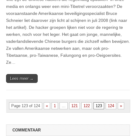
media en onlangs weer een mini-Tibetrel veroorzaakten? De
vooraanstaande Amerikaanse beveiligingsspecialist Bruce
Schneier liet daarover zijn licht al schijnen in juli 2008 (link naar
het artikel). De hacker groepen lijken niet voor de regering te
werken, noch voor het leger. Het gaat om jonge, mannelijke,
vaderlandslievende Chinese burgers die zichzelf willen bewijzen.
Ze vallen Amerikaanse netwerken aan, maar ook pro-
Tibetaanse, pro-Taiwanese, Falungong en pro-Oeigoersites.
Ze…
Lees meer →
Page 123 of 124
«
1
…
121
122
123
124
»
COMMENTAAR