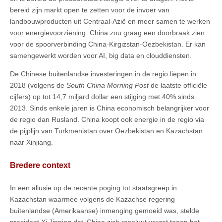
bereid zijn markt open te zetten voor de invoer van
landbouwproducten uit Centraal-Azië en meer samen te werken
voor energievoorziening. China zou graag een doorbraak zien
voor de spoorverbinding China-Kirgizstan-Oezbekistan. Er kan
samengewerkt worden voor AI, big data en clouddiensten.
De Chinese buitenlandse investeringen in de regio liepen in
2018 (volgens de
South China Morning Post
de laatste officiële
cijfers) op tot 14,7 miljard dollar een stijging met 40% sinds
2013. Sinds enkele jaren is China economisch belangrijker voor
de regio dan Rusland. China koopt ook energie in de regio via
de pijplijn van Turkmenistan over Oezbekistan en Kazachstan
naar Xinjiang.
Bredere context
In een allusie op de recente poging tot staatsgreep in
Kazachstan waarmee volgens de Kazachse regering
buitenlandse (Amerikaanse) inmenging gemoeid was, stelde