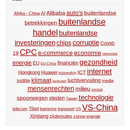
auto's
Alibaba
buitenlandse
AI
Afrika - China
buitenlandse
betrekkingen
handel
buitenlandse
investeringen
corruptie
chips
Covid-
CPC
e-commerce
economie
19
elektriciteit
gezondheid
energie
financiën
EU
EU-China
internet
ICT
Hongkong
Huawei
huisvesting
klimaat
luchtvervuiling
justitie
media
luchtvaart
mensenrechten
milieu
sociaal
technologie
spoorwegen
steden
Taiwan
VS-China
Tibet
toerisme
transport
telecom
VS
Xinjiang
zijderoutes
zonne-energie