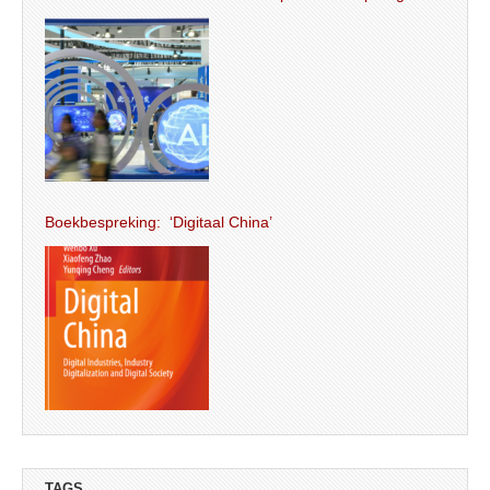
Boekbespreking: ‘Digitaal China’
TAGS