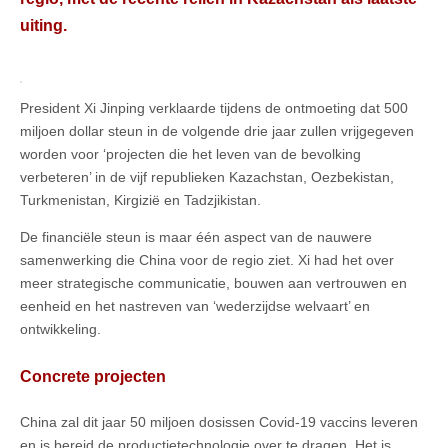
uiting.
President Xi Jinping verklaarde tijdens de ontmoeting dat 500
miljoen dollar steun in de volgende drie jaar zullen vrijgegeven
worden voor ‘projecten die het leven van de bevolking
verbeteren’ in de vijf republieken Kazachstan, Oezbekistan,
Turkmenistan, Kirgizië en Tadzjikistan.
De financiële steun is maar één aspect van de nauwere
samenwerking die China voor de regio ziet. Xi had het over
meer strategische communicatie, bouwen aan vertrouwen en
eenheid en het nastreven van ‘wederzijdse welvaart’ en
ontwikkeling.
Concrete projecten
China zal dit jaar 50 miljoen dosissen Covid-19 vaccins leveren
en is bereid de productietechnologie over te dragen. Het is