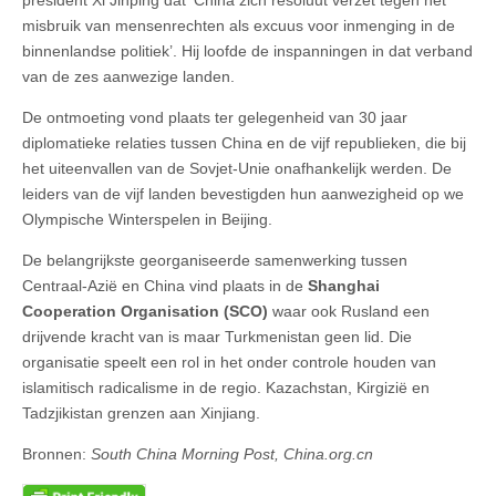
president Xi Jinping dat ‘China zich resoluut verzet tegen het
misbruik van mensenrechten als excuus voor inmenging in de
binnenlandse politiek’. Hij loofde de inspanningen in dat verband
van de zes aanwezige landen.
De ontmoeting vond plaats ter gelegenheid van 30 jaar
diplomatieke relaties tussen China en de vijf republieken, die bij
het uiteenvallen van de Sovjet-Unie onafhankelijk werden. De
leiders van de vijf landen bevestigden hun aanwezigheid op we
Olympische Winterspelen in Beijing.
De belangrijkste georganiseerde samenwerking tussen
Centraal-Azië en China vind plaats in de
Shanghai
Cooperation Organisation (SCO)
waar ook Rusland een
drijvende kracht van is maar Turkmenistan geen lid. Die
organisatie speelt een rol in het onder controle houden van
islamitisch radicalisme in de regio. Kazachstan, Kirgizië en
Tadzjikistan grenzen aan Xinjiang.
Bronnen:
South China Morning Post, China.org.cn