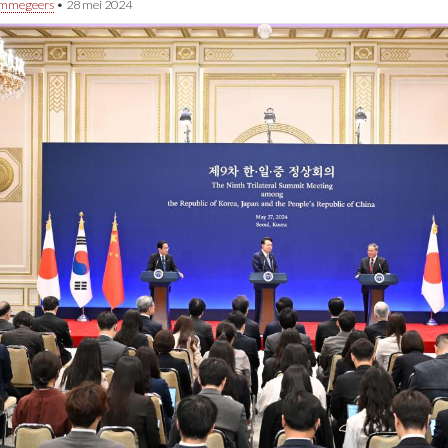
immegeers
•
28 mei 2024