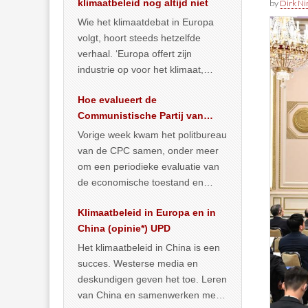
klimaatbeleid nog altijd niet
by
Dirk N
Wie het klimaatdebat in Europa
volgt, hoort steeds hetzelfde
verhaal. ‘Europa offert zijn
industrie op voor het klimaat,
terwijl China onder het mom van
Hoe evalueert de
vergroening
… >> lees meer
Communistische Partij van
China de economische
Vorige week kwam het politbureau
toestand?
van de CPC samen, onder meer
om een periodieke evaluatie van
de economische toestand en
politiek te maken. We
Klimaatbeleid in Europa en in
publiceerden
… >> lees meer
China (opinie*) UPD
Het klimaatbeleid in China is een
succes. Westerse media en
deskundigen geven het toe. Leren
van China en samenwerken met