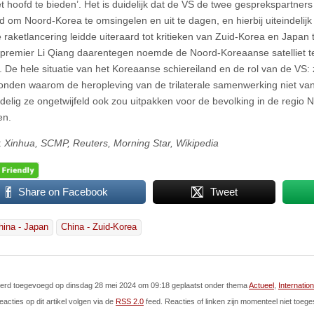
t hoofd te bieden’. Het is duidelijk dat de VS de twee gesprekspartners 
eid om Noord-Korea te omsingelen en uit te dagen, en hierbij uiteindelij
e raketlancering leidde uiteraard tot kritieken van Zuid-Korea en Japan
premier Li Qiang daarentegen noemde de Noord-Koreaanse satelliet t
k. De hele situatie van het Koreaanse schiereiland en de rol van de VS:
onden waarom de heropleving van de trilaterale samenwerking niet van
delig ze ongetwijfeld ook zou uitpakken voor de bevolking in de regio 
en.
:
Xinhua, SCMP, Reuters, Morning Star, Wikipedia
Share on Facebook
Tweet
hina - Japan
China - Zuid-Korea
 werd toegevoegd op dinsdag 28 mei 2024 om 09:18 geplaatst onder thema
Actueel
,
Internatio
eacties op dit artikel volgen via de
RSS 2.0
feed. Reacties of linken zijn momenteel niet toege