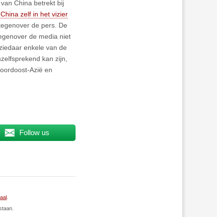
van China betrekt bij
k
China zelf in het vizier
 tegenover de pers. De
egenover de media niet
 ziedaar enkele van de
zelfsprekend kan zijn,
Noordoost-Azië en
Follow us
naal
.
staan.