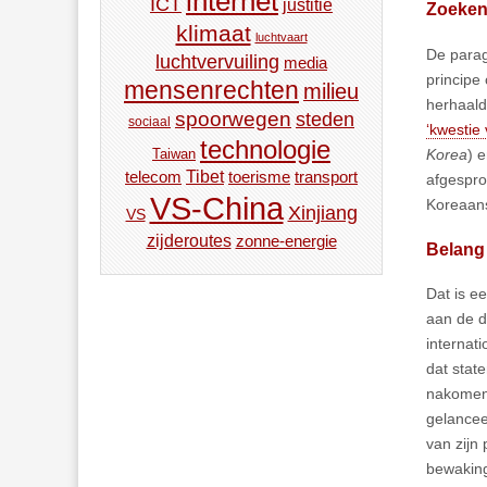
internet
ICT
justitie
Zoeken 
klimaat
luchtvaart
De parag
luchtvervuiling
media
principe
mensenrechten
milieu
herhaald
spoorwegen
steden
sociaal
‘kwestie
technologie
Korea
) 
Taiwan
Tibet
toerisme
transport
telecom
afgespro
VS-China
Koreaans
Xinjiang
VS
zijderoutes
zonne-energie
Belang
Dat is e
aan de d
internati
dat stat
nakomen.
gelancee
van zijn
bewaking