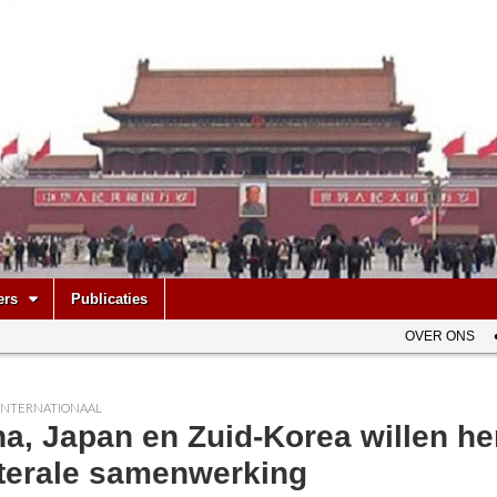
be
ers
Publicaties
OVER ONS
INTERNATIONAAL
a, Japan en Zuid-Korea willen he
aterale samenwerking