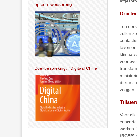
afgespro
op een tweesprong
Drie t
Ten eers
zullen z
contacte
leven er
klimaatv
voor ove
Boekbespreking: ‘Digitaal China’
transfor
minister
derde zu
zeggen: 
Trilate
Voor elk
concrete
werken. 
(RCEP)