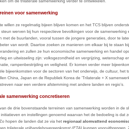
ken om de trilaterale samenwerking verder te ontwikkelen.
erreinen voor samenwerking
te willen ze regelmatig bijeen blijven komen en het TCS blijven onder
e steun werven bij hun respectieve bevolkingen voor de samenwerking 
n met de buurlanden, vooral tussen de jongere generaties, door te late
 beter van wordt. Daartoe zoeken ze manieren om elkaar bij te staan b
erandering en zullen ze hun economische samenwerking en handel opdr
rleg en uitwisseling zijn: volksgezondheid en vergrijzing, wetenschap en
matie, rampenbestrijding en veiligheid. Er komen verder meer bijeenk
iële bijeenkomsten voor de sectoren van het onderwijs, de cultuur, het 
llen China, Japan en de Republiek Korea de ‘Trilaterale + X samenwerk
streven naar een verdere afstemming met andere landen en regio’s.
rale samenwerking concretiseren
 van de drie bovenstaande terreinen van samenwerking worden in de s
 initiatieven en instellingen genoemd waarvan het de bedoeling is dat 
Zo hopen de landen dat ze via het
regionaal alomvattend economis
een
trilaterale vrijhandelsovereenkomst (FTA)
kunnen vooruitbrengen. 