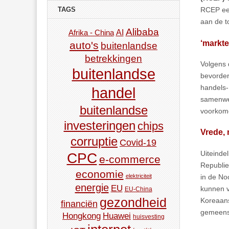
TAGS
RCEP een
aan de t
Alibaba
AI
Afrika - China
‘markt
auto's
buitenlandse
betrekkingen
Volgens d
buitenlandse
bevorderi
handels-
handel
samenwer
buitenlandse
voorkom
investeringen
chips
Vrede,
corruptie
Covid-19
Uiteindel
CPC
e-commerce
Republie
economie
in de Noo
elektriciteit
energie
EU
kunnen v
EU-China
gezondheid
Koreaans
financiën
gemeensc
Hongkong
Huawei
huisvesting