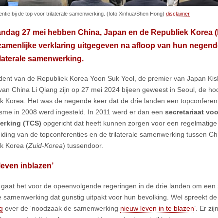
ntie bij de top voor trilaterale samenwerking. (foto Xinhua/Shen Hong)
disclaimer
ndag 27 mei hebben China, Japan en de Republiek Korea 
zamenlijke verklaring uitgegeven na afloop van hun negen
ilaterale samenwerking.
dent van de Republiek Korea Yoon Suk Yeol, de premier van Japan Ki
van China Li Qiang zijn op 27 mei 2024 bijeen geweest in Seoul, de ho
k Korea. Het was de negende keer dat de drie landen een topconferent
me in 2008 werd ingesteld. In 2011 werd er dan een
secretariaat voor
rking (TCS)
opgericht dat heeft kunnen zorgen voor een regelmatige
iding van de topconferenties en de trilaterale samenwerking tussen C
k Korea (
Zuid-Korea
) tussendoor.
leven inblazen’
r gaat het voor de opeenvolgende regeringen in de drie landen om een 
e samenwerking dat gunstig uitpakt voor hun bevolking. Wel spreekt d
g
over de ‘noodzaak de samenwerking
nieuw leven in te blazen
’. Er zi