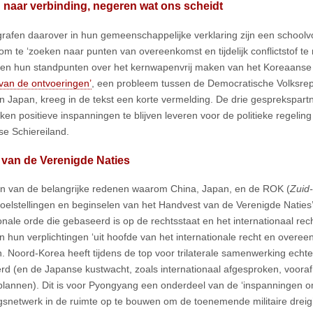
naar verbinding, negeren wat ons scheidt
rafen daarover in hun gemeenschappelijke verklaring zijn een schoolv
 om te ‘zoeken naar punten van overeenkomst en tijdelijk conflictstof te
en hun standpunten over het kernwapenvrij maken van het Koreaanse 
 van de ontvoeringen’
, een probleem tussen de Democratische Volksrep
en Japan, kreeg in de tekst een korte vermelding. De drie gesprekspar
ken positieve inspanningen te blijven leveren voor de politieke regelin
e Schiereiland.
 van de Verenigde Naties
en van de belangrijke redenen waarom China, Japan, en de ROK (
Zuid
oelstellingen en beginselen van het Handvest van de Verenigde Naties
onale orde die gebaseerd is op de rechtsstaat en het internationaal recht
en hun verplichtingen ‘uit hoofde van het internationale recht en over
 Noord-Korea heeft tijdens de top voor trilaterale samenwerking echt
rd (en de Japanse kustwacht, zoals internationaal afgesproken, vooraf
 plannen). Dit is voor Pyongyang een onderdeel van de ‘inspanningen 
snetwerk in de ruimte op te bouwen om de toenemende militaire dreig