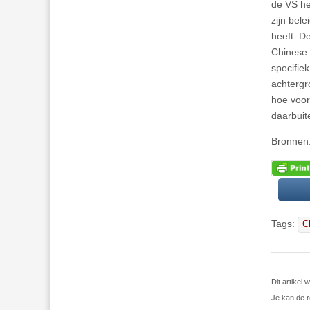
de VS he
zijn bel
heeft. D
Chinese 
specifie
achtergr
hoe voor
daarbuit
Bronnen
Tags:
C
Dit artikel
Je kan de r