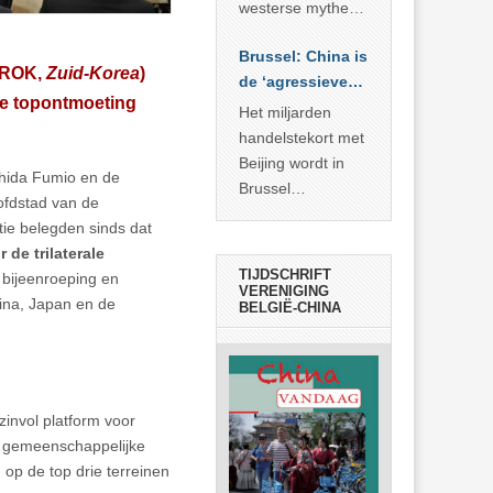
… >> lees meer
westerse mythe of
de dagelijkse
Brussel: China is
realiteit in China?
(ROK,
Zuid-Korea
)
de ‘agressieve
de topontmoeting
schuldige’
Het miljarden
handelstekort met
Beijing wordt in
shida Fumio en de
Brussel
ofdstad van de
voorgesteld als
ie belegden sinds dat
bewijs van
 de trilaterale
economische
TIJDSCHRIFT
 bijeenroeping en
agressie. In
VERENIGING
hina, Japan en de
BELGIË-CHINA
werkelijkheid
verhult die
spectaculaire
rekensom vooral
de industriële
zinvol platform voor
achterstand die
e gemeenschappelijke
… >> lees meer
jn op de top drie terreinen