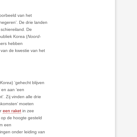
oorbeeld van het
 negeren’. De drie landen
schiereiland. De
ubliek Korea (
Noord-
tners hebben
g van de kwestie van het
-Korea
) ‘gehecht blijven
’ en aan ‘een
’. Zij vinden alle drie
eenkomsten’ moeten
er
een raket
in zee
 op de hoogte gesteld
om een
ingen onder leiding van