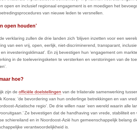
 open en inclusief regionaal engagement is en moedigen het bevoeg
oetredingsprocedures van nieuwe leden te versnellen.
en open houden’
e verklaring zullen de drie landen zich ‘blijven inzetten voor een wereld
ng van een vrij, open, eerlijk, niet-discriminerend, transparant, inclusi
 en investeringsklimaat’. En zij bevestigen hun ‘engagement om markt
king in de toeleveringsketen te versterken en verstoringen van de toe
en’.
 maar hoe?
ijk zijn de
officiële doelstellingen
van de trilaterale samenwerking tusse
k Korea: ‘de bevordering van hun onderlinge betrekkingen en van vrede,
rdoost-Aziatische regio’. De drie willen naar ‘een wereld waarin alle lan
ooruitgaan.’ Ze bevestigen dat de handhaving van vrede, stabiliteit en 
e schiereiland en in Noordoost-Azië hun gemeenschappelijk belang di
happelijke verantwoordelijkheid is.