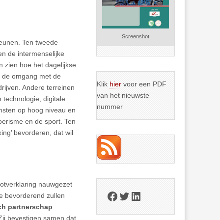
Screenshot
steunen. Ten tweede
en de intermenselijke
n zien hoe het dagelijkse
ij de omgang met de
Klik
hier
voor een PDF
ijven. Andere terreinen
van het nieuwste
 technologie, digitale
nummer
omsten op hoog niveau en
toerisme en de sport. Ten
ing’ bevorderen, dat wil
lotverklaring nauwgezet
Facebook
Twitter
LinkedIn
ze bevorderend zullen
ch partnerschap
Zij bevestigen samen dat