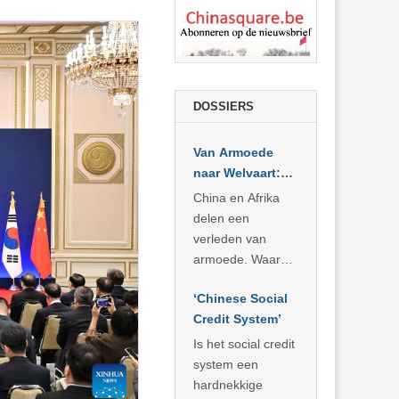
DOSSIERS
Van Armoede
naar Welvaart:
Wat Afrika kan
China en Afrika
leren van
delen een
China’s
verleden van
economisch
armoede. Waar
wonder
China er de
‘Chinese Social
voorbije veertig
Credit System’
jaar in slaagde
meer dan 800
Is het social credit
miljoen mensen
system een
uit de armoede
hardnekkige