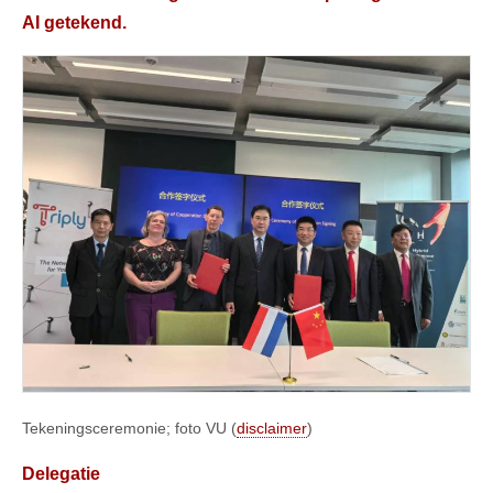
AI getekend.
Tekeningsceremonie; foto VU (
disclaimer
)
Delegatie