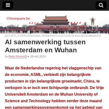
Chinasquare.be
ACTUEEL
,
INTERNATIONAAL
,
ONDERWIJS-CULTUUR
,
ONGECATEGORISEERD
AI samenwerking tussen
Amsterdam en Wuhan
by
Peter Peverelli
•
28 mei 2024
Waar de Nederlandse regering het vlaggenschip van
de economie, ASML, verbiedt zijn belangrijkste
producten in zijn belangrijkste groeimarkt, China, te
verkopen is er toch een lichtpuntje ontbrandt. De Vrije
Universiteit Amsterdam en de Wuhan University of
Science and Technology hebben eerder deze maand
een samenwerkingsovereenkomst op het gebied van