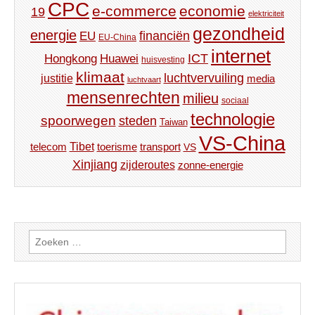
CPC
e-commerce
economie
19
elektriciteit
gezondheid
energie
financiën
EU
EU-China
internet
ICT
Hongkong
Huawei
huisvesting
klimaat
luchtvervuiling
justitie
media
luchtvaart
mensenrechten
milieu
sociaal
technologie
spoorwegen
steden
Taiwan
VS-China
Tibet
toerisme
transport
telecom
VS
Xinjiang
zijderoutes
zonne-energie
Zoeken
naar: