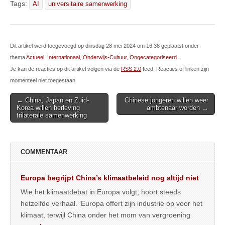
Tags:
AI
universitaire samenwerking
Dit artikel werd toegevoegd op dinsdag 28 mei 2024 om 16:38 geplaatst onder
thema
Actueel
,
Internationaal
,
Onderwijs-Cultuur
,
Ongecategoriseerd
.
Je kan de reacties op dit artikel volgen via de
RSS 2.0
feed. Reacties of linken zijn
momenteel niet toegestaan.
Post
← China, Japan en Zuid-
Chinese jongeren willen weer
Korea willen herleving
ambtenaar worden →
navigation
trilaterale samenwerking
COMMENTAAR
Europa begrijpt China’s klimaatbeleid nog altijd niet
Wie het klimaatdebat in Europa volgt, hoort steeds
hetzelfde verhaal. ‘Europa offert zijn industrie op voor het
klimaat, terwijl China onder het mom van vergroening