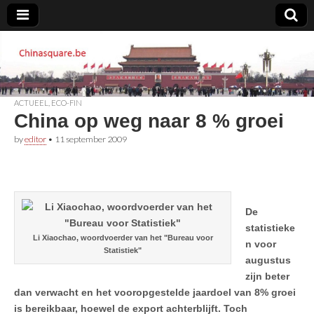
Chinasquare.be
ACTUEEL
,
ECO-FIN
China op weg naar 8 % groei
by
editor
•
11 september 2009
De
statistieke
Li Xiaochao, woordvoerder van het "Bureau voor
n voor
Statistiek"
augustus
zijn beter
dan verwacht en het vooropgestelde jaardoel van 8% groei
is bereikbaar, hoewel de export achterblijft. Toch