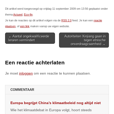
Dit artikel werd toegevoegd op vrijdag 11 september 2009 om 13:56 geplaatst onder
thema
Actueel
,
Eco-fin
.
Je kan de reacties op dit artikel volgen via de
RSS 2.0
feed. Je kan een
reactie
plaatsen
, of
een link
maken vanop uw eigen website.
Post
← Aantal ongekwalificeerde
Autoriteiten Xinjiang gaan in
leraren vermindert
tegen etnische
navigation
onverdraagzaamheid →
Een reactie achterlaten
Je moet
inloggen
om een reactie te kunnen plaatsen.
COMMENTAAR
Europa begrijpt China’s klimaatbeleid nog altijd niet
Wie het klimaatdebat in Europa volgt, hoort steeds