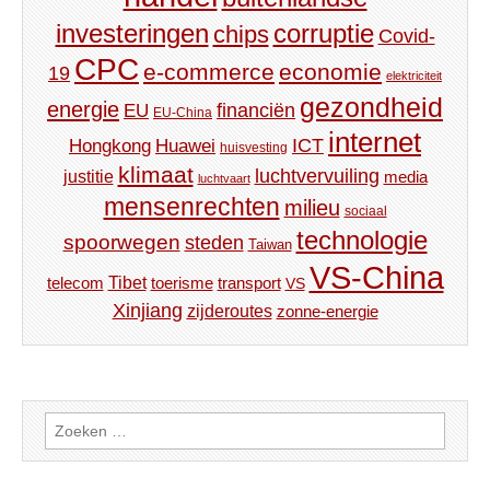
investeringen
corruptie
chips
Covid-
CPC
e-commerce
economie
19
elektriciteit
gezondheid
energie
financiën
EU
EU-China
internet
ICT
Hongkong
Huawei
huisvesting
klimaat
luchtvervuiling
justitie
media
luchtvaart
mensenrechten
milieu
sociaal
technologie
spoorwegen
steden
Taiwan
VS-China
Tibet
toerisme
transport
telecom
VS
Xinjiang
zijderoutes
zonne-energie
Zoeken
naar: