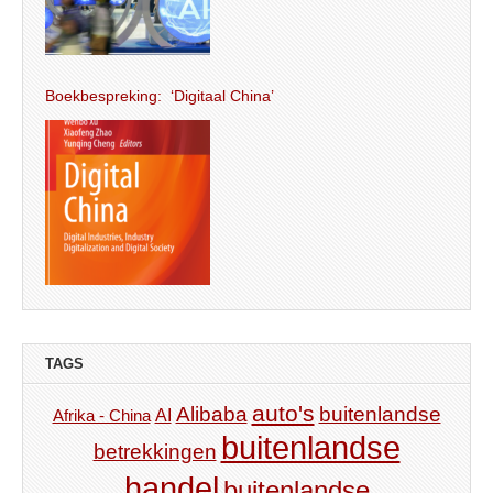
Boekbespreking: ‘Digitaal China’
TAGS
auto's
Alibaba
buitenlandse
AI
Afrika - China
buitenlandse
betrekkingen
handel
buitenlandse