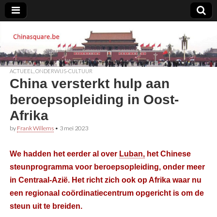
Chinasquare.be
ACTUEEL
,
ONDERWIJS-CULTUUR
China versterkt hulp aan
beroepsopleiding in Oost-
Afrika
by
Frank Willems
•
3 mei 2023
We hadden het eerder al over
Luban,
het Chinese
steunprogramma voor beroepsopleiding, onder meer
in Centraal-Azië. Het richt zich ook op Afrika waar nu
een regionaal coördinatiecentrum opgericht is om de
steun uit te breiden.