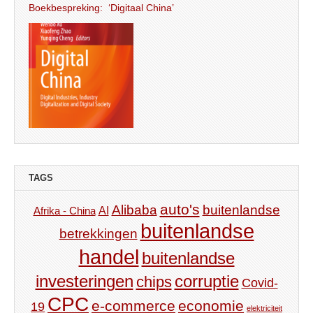
Boekbespreking: ‘Digitaal China’
TAGS
auto's
Alibaba
buitenlandse
AI
Afrika - China
buitenlandse
betrekkingen
handel
buitenlandse
investeringen
corruptie
chips
Covid-
CPC
e-commerce
economie
19
elektriciteit