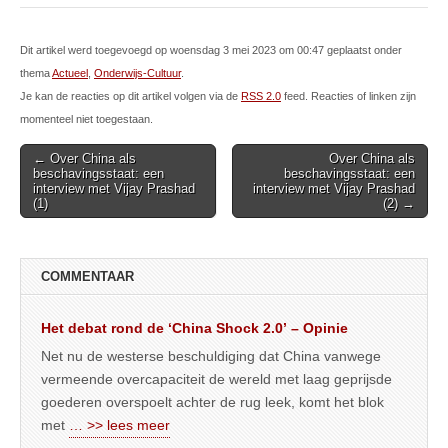
Dit artikel werd toegevoegd op woensdag 3 mei 2023 om 00:47 geplaatst onder
thema
Actueel
,
Onderwijs-Cultuur
.
Je kan de reacties op dit artikel volgen via de
RSS 2.0
feed. Reacties of linken zijn
momenteel niet toegestaan.
Post
← Over China als
Over China als
beschavingsstaat: een
beschavingsstaat: een
navigation
interview met Vijay Prashad
interview met Vijay Prashad
(1)
(2) →
COMMENTAAR
Het debat rond de ‘China Shock 2.0’ – Opinie
Net nu de westerse beschuldiging dat China vanwege
vermeende overcapaciteit de wereld met laag geprijsde
goederen overspoelt achter de rug leek, komt het blok
met
… >> lees meer