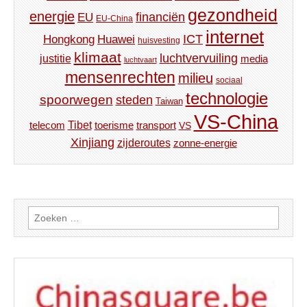
gezondheid
energie
financiën
EU
EU-China
internet
ICT
Hongkong
Huawei
huisvesting
klimaat
luchtvervuiling
justitie
media
luchtvaart
mensenrechten
milieu
sociaal
technologie
spoorwegen
steden
Taiwan
VS-China
Tibet
toerisme
transport
telecom
VS
Xinjiang
zijderoutes
zonne-energie
Zoeken
naar: