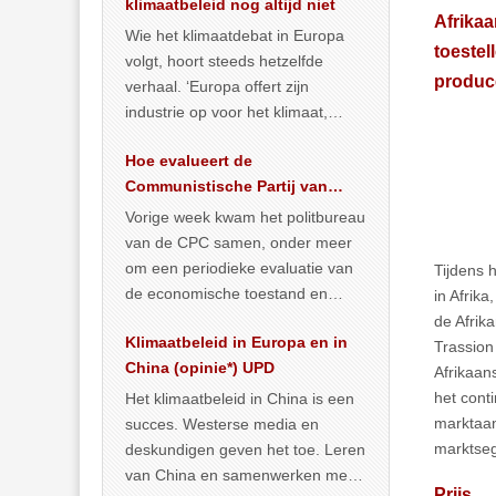
klimaatbeleid nog altijd niet
Afrika
Wie het klimaatdebat in Europa
toestel
volgt, hoort steeds hetzelfde
produc
verhaal. ‘Europa offert zijn
industrie op voor het klimaat,
terwijl China onder het mom van
Hoe evalueert de
vergroening
… >> lees meer
Communistische Partij van
China de economische
Vorige week kwam het politbureau
toestand?
van de CPC samen, onder meer
om een periodieke evaluatie van
Tijdens 
de economische toestand en
in Afrik
politiek te maken. We
de Afrik
Klimaatbeleid in Europa en in
publiceerden
… >> lees meer
Trassion
China (opinie*) UPD
Afrikaan
het cont
Het klimaatbeleid in China is een
marktaan
succes. Westerse media en
marktse
deskundigen geven het toe. Leren
van China en samenwerken met
Prijs