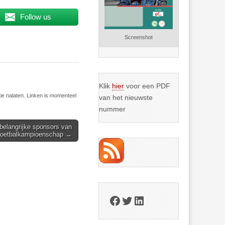
Follow us
Screenshot
Klik
hier
voor een PDF
ie nalaten. Linken is momenteel
van het nieuwste
nummer
belangrijke sponsors van
voetbalkampioenschap →
Facebook
Twitter
LinkedIn