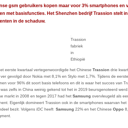
anse gsm gebruikers kopen maar voor 3% smartphones en 
len met basisfuncties. Het Shenzhen bedrijf Trassion stelt i
enten in de schaduw.
Trassion
fabriek
in
Ethiopië
het eerste kwartaal vertegenwoordigde het Chinese
Trassion
drie kwa
a, ver gevolgd door Nokia met 8,1% en Stylo met 1,7%. Tijdens de eers
anen voor 96% dit soort basis telefoons en dit is waar het succes van Tr
 was zelfs in China weinig gekend tot het in 2019 beursgenoteerd werd.
se markt in 2008 en tegen 2017 had het
Samsung
overvleugeld als ee
inent. Eigenlijk domineert Trassion ook in de smartphones waarvan het 
deel bezit. Volgens
IDC
heeft
Samsung
22% en het Chinese
Oppo
8
gment.