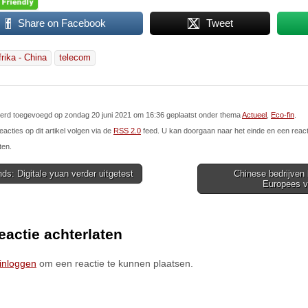
Share on Facebook
Tweet
frika - China
telecom
 werd toegevoegd op zondag 20 juni 2021 om 16:36 geplaatst onder thema
Actueel
,
Eco-fin
.
eacties op dit artikel volgen via de
RSS 2.0
feed. U kan doorgaan naar het einde en een react
ten.
ds: Digitale yuan verder uitgetest
Chinese bedrijven 
Europees 
ion
eactie achterlaten
inloggen
om een reactie te kunnen plaatsen.