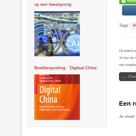
op een tweesprong
Tags:
A
Dit artikel
Je kan de r
niet toegela
Boekbespreking: ‘Digitaal China’
Post
← iTren
navigat
Een r
Je moet