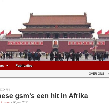
be
ers
Publicaties
OVER ONS
ECO-FIN
ese gsm’s een hit in Afrika
ckheere
•
20 juni 2021