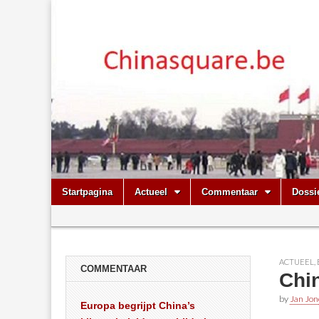
Chinasquare.
Skip
Main
Startpagina
Actueel
Commentaar
Dossi
to
menu
Sub
content
menu
ACTUEEL
,
COMMENTAAR
Chin
by
Jan Jon
Europa begrijpt China’s