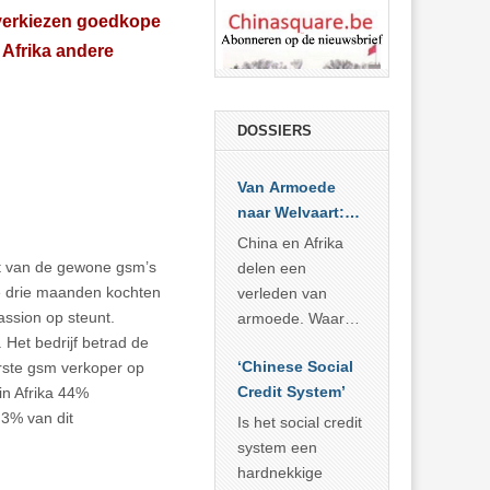
verkiezen goedkope
n Afrika andere
DOSSIERS
Van Armoede
naar Welvaart:
Wat Afrika kan
China en Afrika
leren van
rt van de gewone gsm’s
delen een
China’s
te drie maanden kochten
verleden van
economisch
assion op steunt.
armoede. Waar
wonder
 Het bedrijf betrad de
China er de
‘Chinese Social
rste gsm verkoper op
voorbije veertig
Credit System’
in Afrika 44%
jaar in slaagde
,3% van dit
meer dan 800
Is het social credit
miljoen mensen
system een
uit de armoede
hardnekkige