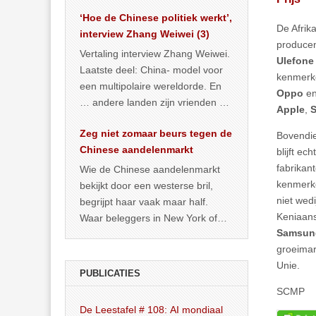
het land dan maar? ‘Dat
‘Hoe de Chinese politiek werkt’,
… >> lees meer
De Afrik
interview Zhang Weiwei (3)
produce
Vertaling interview Zhang Weiwei.
Ulefon
Laatste deel: China- model voor
kenmerke
een multipolaire wereldorde. En
Oppo
e
… andere landen zijn vrienden of
Apple
,
kunnen het worden.
Zeg niet zomaar beurs tegen de
Bovendie
Chinese aandelenmarkt
blijft e
fabrikant
Wie de Chinese aandelenmarkt
kenmerke
bekijkt door een westerse bril,
niet wed
begrijpt haar vaak maar half.
Keniaans
Waar beleggers in New York of
Samsu
Londen vooral kijken naar winst,
groeimar
… >> lees meer
Unie.
PUBLICATIES
SCMP
De Leestafel # 108: AI mondiaal