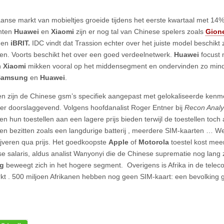
aanse markt van mobieltjes groeide tijdens het eerste kwartaal met 14
nten
Huawei
en
Xiaomi
zijn er nog tal van Chinese spelers zoals
Gion
e
en
iBRIT.
IDC vindt dat Trassion echter over het juiste model beschikt 
n. Voorts beschikt het over een goed verdeelnetwerk.
Huawei
focust 
n
Xiaomi
mikken vooral op het middensegment en ondervinden zo mind
Samsung
en
Huawei
.
n zijn de Chinese gsm’s specifiek aangepast met gelokaliseerde kenme
chter doorslaggevend. Volgens hoofdanalist Roger Entner bij
Recon Analy
en hun toestellen aan een lagere prijs bieden terwijl de toestellen toch 
n bezitten zoals een langdurige batterij , meerdere SIM-kaarten … 
ijveren qua prijs. Het goedkoopste
Apple
of
Motorola
toestel kost me
e salaris, aldus analist Wanyonyi die de Chinese suprematie nog lang 
ng
beweegt zich in het hogere segment. Overigens is Afrika in de tele
kt . 500 miljoen Afrikanen hebben nog geen SIM-kaart: een bevolking 