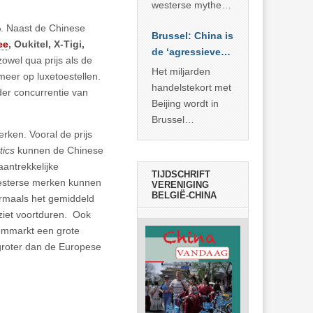
… >> lees meer
westerse mythe of
de dagelijkse
%. Naast de Chinese
Brussel: China is
realiteit in China?
ee
, Oukitel, X-Tigi,
de ‘agressieve
zowel qua prijs als de
schuldige’
Het miljarden
meer op luxetoestellen.
handelstekort met
er concurrentie van
Beijing wordt in
Brussel
rken. Vooral de prijs
voorgesteld als
tics
kunnen de Chinese
bewijs van
aantrekkelijke
economische
TIJDSCHRIFT
Westerse merken kunnen
agressie. In
VERENIGING
BELGIË-CHINA
ermaals het gemiddeld
werkelijkheid
ziet voortduren. Ook
verhult die
commarkt een grote
spectaculaire
groter dan de Europese
rekensom vooral
de industriële
achterstand die
… >> lees meer