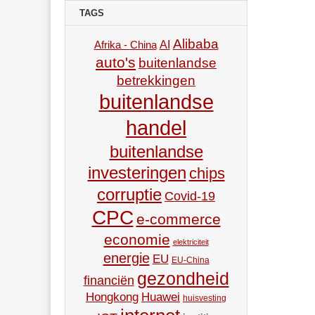
TAGS
Alibaba
AI
Afrika - China
auto's
buitenlandse
betrekkingen
buitenlandse
handel
buitenlandse
investeringen
chips
corruptie
Covid-19
CPC
e-commerce
economie
elektriciteit
energie
EU
EU-China
gezondheid
financiën
Hongkong
Huawei
huisvesting