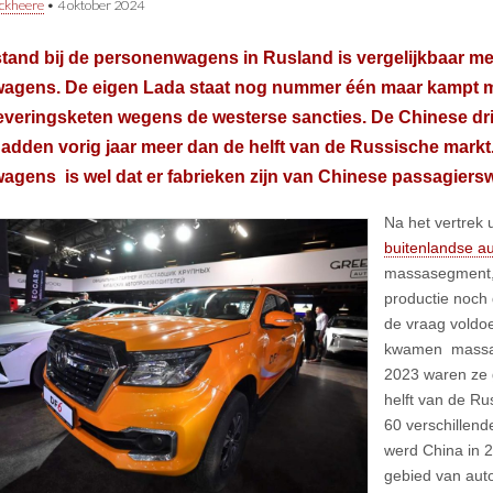
ckheere
•
4 oktober 2024
tand bij de personenwagens in Rusland is vergelijkbaar me
wagens. De eigen Lada staat nog nummer één maar kampt m
everingsketen wegens de westerse sancties. De Chinese dr
adden vorig jaar meer dan de helft van de Russische markt.
agens is wel dat er fabrieken zijn van Chinese passagiers
Na het vertrek 
buitenlandse a
massasegment,
productie noch 
de vraag voldoe
kwamen massaal
2023 waren ze 
helft van de Ru
60 verschillen
werd China in 2
gebied van auto