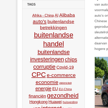
van auto
TAGS
voormal
Alibaba
AI
auto’s o
Afrika - China
auto's
buitenlandse
Chinese 
geproduc
betrekkingen
sleutelr
buitenlandse
alternat
handel
daarvan 
hogere p
buitenlandse
investeringen
chips
corruptie
Covid-19
CPC
e-commerce
economie
elektriciteit
energie
EU
EU-China
gezondheid
financiën
Hongkong
Huawei
huisvesting