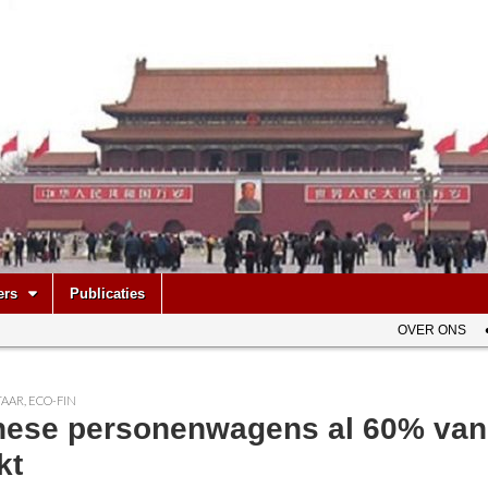
be
ers
Publicaties
OVER ONS
AAR
,
ECO-FIN
nese personenwagens al 60% van
kt