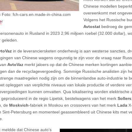
Chinese modellen beperkt 
overeenkomt met ongeveer
 Foto: fch-cars.en.made-in-china.com
Volgens het Russische bur
e
r
Avtostat
bedroeg de gemi
ersonenauto in Rusland in 2023 2,96 miljoen roebel (32.000 dollar), w
r geleden.
vtoVaz
in de leveranciersketen onderhevig is aan westerse sancties, 
lagingen van Chinese wagens ongunstig te zijn voor de vraag naar Russ
 van
AvtoVaz
merkt jaloers op dat de Chinese merken kortingen aanbied
ggen dan de recyclagevergoeding. Sommige Russische analisten zijn h
 strenge maatregelen nodig zijn om de binnenlandse auto-industrie te
et opleggen van verplichte niveaus van lokale productie of verdere v
evergoedingen kunnen omvatten. Qua lokalisering worden elektrische 
e
geproduceerd in de regio Lipetsk, bestelwagens van het merk
Sollers
n, de
Moskvich
-fabriek in Moskou en crossovers van het merk
Lada
X
n Sint-Petersburg en momenteel geassembleerd uit Chinese kits met v
e.
t
meldde dat Chinese auto’s