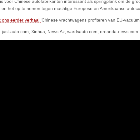
is voor Chinese autofabrikanten interessant als springplank om de gro
 en het op te nemen tegen machtige Europese en Amerikaanse autoco
 ons eerder verhaal
‘Chinese vrachtwagens profiteren van EU-vacuüm 
 just-auto.com, Xinhua, News.Az, wardsauto.com, oreanda-news.com