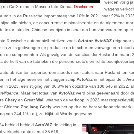
werden vorig j
g op CarX-expo in Moscou foto Xinhua
Disclaimer
wagens verkoch
auto’s in de Russische import steeg van 10% in 2021 naar 92% in 202
n bijna alle niches, de concurrentie minimaliseerde en de algemene mark
e tekort stelden Chinese bedrijven in staat om hun voorwaarden op te
ste Russische automobielbedrijven zoals
Avtotor, AvtoVAZ
(eigenaar
zich zelfs gedwongen de productie op te schorten vanwege een tekort 
en en componenten. Als gevolg van de sancties die Rusland in maart
na de helft van de fabrieken die personenauto’s en lichte bedrijfsvoertu
autofabrikanten exporteerden steeds meer auto’s naar Rusland ten kos
ten in het algemeen en het vlaggenschip
AvtoVaz
in het bijzonder..
Avt
en in 2023, een stijging van 86,9% ten opzichte van 188.645 in 2022, 
telligence
. Maar het totaal van
AvtoVaz
werd bijna geëvenaard door d
urs
Chery
en
Great Wall
waarvan de verkoop in 2023 met respectievel
et Chinese
Zhejiang Geely
was het op drie na best verkopende merk i
ing van 244,1% j-o-j, zo blijkt uit Wards-gegevens.
024 behield behield
AvtoVAZ
de leiding in
al verkochte auto’s met 35.619