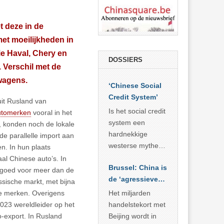
t deze in de
et moeilijkheden in
ie Haval, Chery en
DOSSIERS
 Verschil met de
wagens.
‘Chinese Social
Credit System’
uit Rusland van
Is het social credit
utomerken
vooral in het
system een
 konden noch de lokale
hardnekkige
de parallelle import aan
westerse mythe of
n. In hun plaats
de dagelijkse
 Chinese auto’s. In
Brussel: China is
realiteit in China?
goed voor meer dan de
de ‘agressieve
ssische markt, met bijna
schuldige’
de merken. Overigens
Het miljarden
023 wereldleider op het
handelstekort met
-export. In Rusland
Beijing wordt in