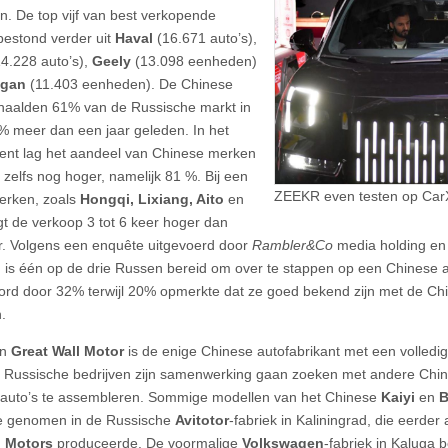
. De top vijf van best verkopende
estond verder uit
Haval
(16.671 auto’s),
14.228 auto’s),
Geely
(13.098 eenheden)
ngan
(11.403 eenheden). De Chinese
aalden 61% van de Russische markt in
10% meer dan een jaar geleden. In het
nt lag het aandeel van Chinese merken
 zelfs nog hoger, namelijk 81 %. Bij een
ZEEKR even testen op Car
erken, zoals
Hongqi, Lixiang, Aito
en
ligt de verkoop 3 tot 6 keer hoger dan
ar. Volgens een enquête uitgevoerd door
Rambler&Co
media holding e
n is één op de drie Russen bereid om over te stappen op een Chinese a
rd door 32% terwijl 20% opmerkte dat ze goed bekend zijn met de C
.
an
Great Wall Motor
is de enige Chinese autofabrikant met een volledig
 Russische bedrijven zijn samenwerking gaan zoeken met andere Chi
auto’s te assembleren. Sommige modellen van het Chinese
Kaiyi
en
e genomen in de Russische
Avitotor
-fabriek in Kaliningrad, die eerder
i Motors
produceerde. De voormalige
Volkswagen
-fabriek in Kaluga 