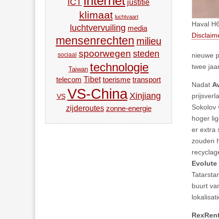
internet
ICT
justitie
klimaat
luchtvaart
Haval H6
luchtvervuiling
media
Disclaim
mensenrechten
milieu
spoorwegen
steden
nieuwe p
sociaal
technologie
twee jaa
Taiwan
Tibet
toerisme
transport
telecom
Nadat
A
VS-China
Xinjiang
prijsver
VS
Sokolov
zijderoutes
zonne-energie
hoger li
er extra
zouden h
recyclag
Evolut
Tatarsta
buurt va
lokalisati
RexRen