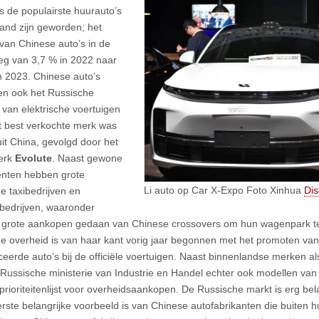
 de populairste huurauto’s
and zijn geworden; het
van Chinese auto’s in de
eeg van 3,7 % in 2022 naar
n 2023. Chinese auto’s
n ook het Russische
van elektrische voertuigen
t best verkochte merk was
uit China, gevolgd door het
erk
Evolute
. Naast gewone
nten hebben grote
Li auto op Car X-Expo Foto Xinhua
Dis
e taxibedrijven en
bedrijven, waaronder
, grote aankopen gedaan van Chinese crossovers om hun wagenpark t
e overheid is van haar kant vorig jaar begonnen met het promoten va
eerde auto’s bij de officiële voertuigen. Naast binnenlandse merken a
Russische ministerie van Industrie en Handel echter ook modellen va
 prioriteitenlijst voor overheidsaankopen. De Russische markt is erg be
eerste belangrijke voorbeeld is van Chinese autofabrikanten die buiten h