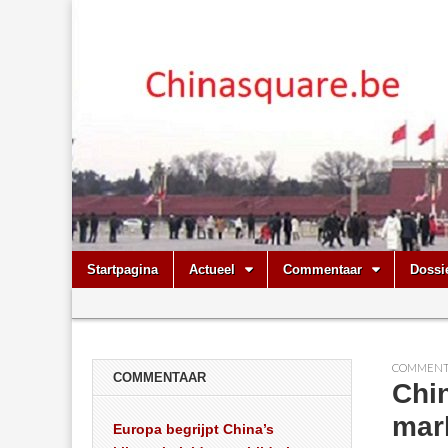
Chinasquare.
Skip
Main
Startpagina
Actueel
Commentaar
Dossi
to
menu
Sub
content
menu
COMMENT
COMMENTAAR
Chi
mar
Europa begrijpt China’s