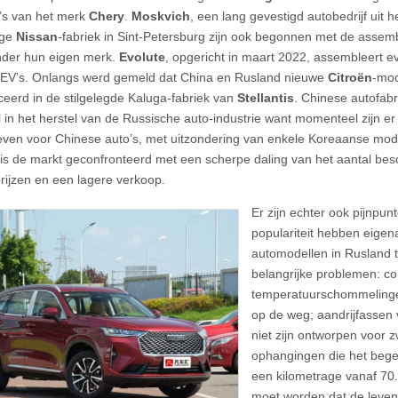
’s van het merk
Chery
.
Moskvich
, een lang gevestigd autobedrijf uit h
ige
Nissan
-fabriek in Sint-Petersburg zijn ook begonnen met de asse
nder hun eigen merk.
Evolute
, opgericht in maart 2022, assembleert 
EV’s. Onlangs werd gemeld dat China en Rusland nieuwe
Citroën
-mod
eerd in de stilgelegde Kaluga-fabriek van
Stellantis
. Chinese autofab
ol in het herstel van de Russische auto-industrie want momenteel zijn er
ieven voor Chinese auto’s, met uitzondering van enkele Koreaanse mode
is de markt geconfronteerd met een scherpe daling van het aantal bes
rijzen en een lagere verkoop.
Er zijn echter ook pijnpu
populariteit hebben eige
automodellen in Rusland 
belangrijke problemen: co
temperatuurschommelinge
op de weg; aandrijfassen 
niet zijn ontworpen voor 
ophangingen die het begev
een kilometrage vanaf 7
moet worden dat de leve