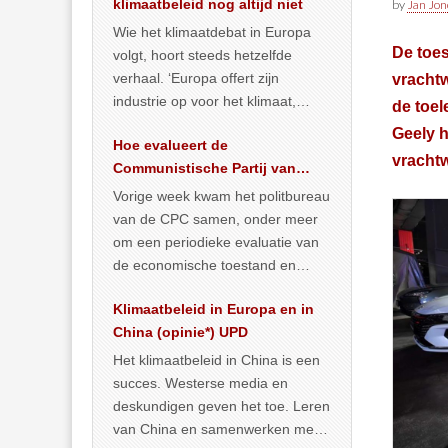
klimaatbeleid nog altijd niet
by
Jan Jon
Wie het klimaatdebat in Europa
De toes
volgt, hoort steeds hetzelfde
verhaal. ‘Europa offert zijn
vracht
industrie op voor het klimaat,
de toel
terwijl China onder het mom van
Geely h
Hoe evalueert de
vergroening
… >> lees meer
vrachtw
Communistische Partij van
China de economische
Vorige week kwam het politbureau
toestand?
van de CPC samen, onder meer
om een periodieke evaluatie van
de economische toestand en
politiek te maken. We
Klimaatbeleid in Europa en in
publiceerden
… >> lees meer
China (opinie*) UPD
Het klimaatbeleid in China is een
succes. Westerse media en
deskundigen geven het toe. Leren
van China en samenwerken met