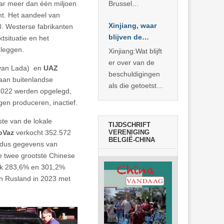
aar meer dan één miljoen
Brussel
t. Het aandeel van
voorgesteld als
Xinjiang, waar
3. Westerse fabrikanten
bewijs van
blijven de
tsituatie en het
economische
bewijzen?
 leggen.
agressie. In
Xinjiang:Wat blijft
werkelijkheid
er over van de
 van Lada) en
UAZ
verhult die
beschuldigingen
aan buitenlandse
spectaculaire
als die getoetst
 2022 werden opgelegd,
rekensom vooral
worden aan de
igen produceren, inactief.
de industriële
feiten? Niet veel
achterstand die
te van de lokale
TIJDSCHRIFT
… >> lees meer
oVaz
verkocht 352.572
VERENIGING
BELGIË-CHINA
aldus gegevens van
e twee grootste Chinese
ijk 283,6% en 301,2%
n Rusland in 2023 met