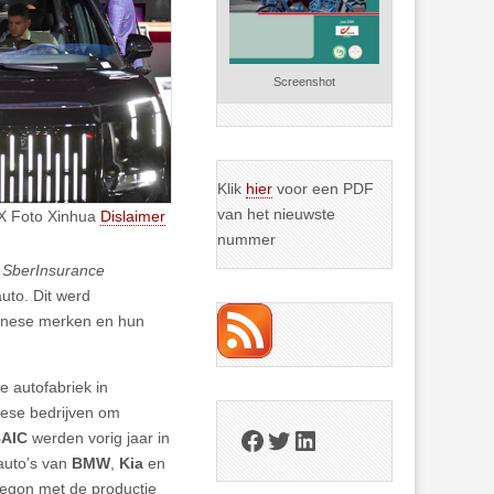
Screenshot
Klik
hier
voor een PDF
van het nieuwste
X Foto Xinhua
Dislaimer
nummer
n
SberInsurance
uto. Dit werd
hinese merken en hun
e autofabriek in
nese bedrijven om
Facebook
Twitter
LinkedIn
BAIC
werden vorig jaar in
 auto’s van
BMW
,
Kia
en
begon met de productie