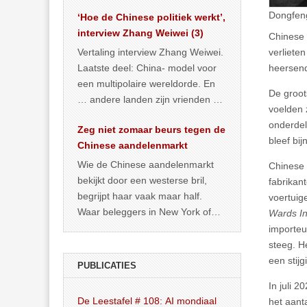
het land dan maar? ‘Dat
Dongfen
‘Hoe de Chinese politiek werkt’,
… >> lees meer
interview Zhang Weiwei (3)
Chinese 
verliete
Vertaling interview Zhang Weiwei.
heersend
Laatste deel: China- model voor
een multipolaire wereldorde. En
De groot
… andere landen zijn vrienden of
voelden 
kunnen het worden.
onderdel
Zeg niet zomaar beurs tegen de
bleef bij
Chinese aandelenmarkt
Wie de Chinese aandelenmarkt
Chinese 
bekijkt door een westerse bril,
fabrikan
begrijpt haar vaak maar half.
voertuig
Waar beleggers in New York of
Wards In
Londen vooral kijken naar winst,
importe
… >> lees meer
steeg. H
een stijg
PUBLICATIES
In juli 2
De Leestafel # 108: AI mondiaal
het aant