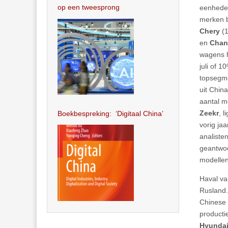
op een tweesprong
eenheden
merken b
Chery
(
en
Cha
wagens h
juli of 
topsegme
uit China
aantal m
Zeekr
, 
Boekbespreking: ‘Digitaal China’
vorig ja
analiste
geantwoo
modellen
Haval v
Rusland.
Chinese 
producti
Hyunda