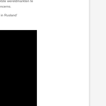
otste wereldmarkten te
ncerns.
in Rusland’