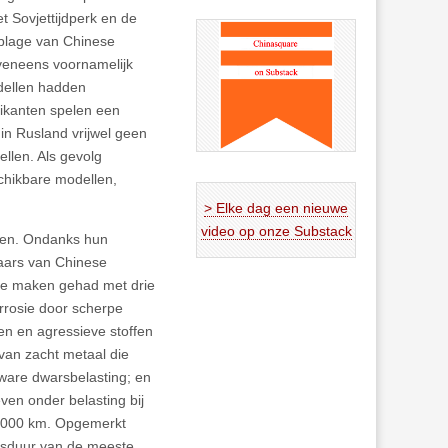
et Sovjettijdperk en de
mblage van Chinese
eveneens voornamelijk
ellen hadden
rikanten spelen een
 in Rusland vrijwel geen
llen. Als gevolg
chikbare modellen,
> Elke dag een nieuwe
video op onze Substack
nten. Ondanks hun
naars van Chinese
te maken gehad met drie
rrosie door scherpe
n en agressieve stoffen
van zacht metaal die
zware dwarsbelasting; en
en onder belasting bij
0.000 km. Opgemerkt
nsduur van de meeste