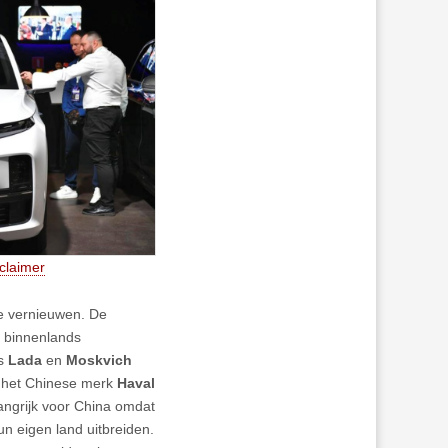
claimer
e vernieuwen. De
n binnenlands
ls
Lada
en
Moskvich
n het Chinese merk
Haval
langrijk voor China omdat
un eigen land uitbreiden.