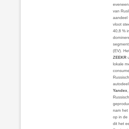
eveneens
van Rusl
aandeel 
vloot st
40,8 % i
dominere
segment 
(EV). He
ZEEKR
lokale m
consume
Russisch
autodeel
Yandex
Russisch
geproduc
nam het 
op in de
dit het 