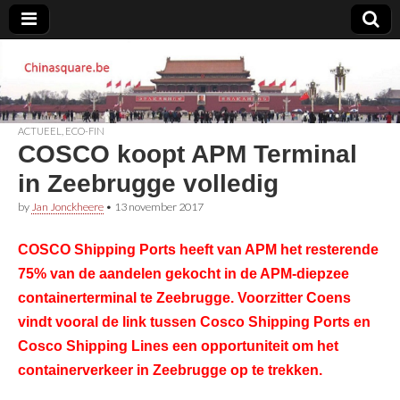
Chinasquare.be
ACTUEEL
,
ECO-FIN
COSCO koopt APM Terminal
in Zeebrugge volledig
by
Jan Jonckheere
•
13 november 2017
COSCO Shipping Ports heeft van APM het resterende
75% van de aandelen gekocht in de APM-diepzee
containerterminal te Zeebrugge. Voorzitter Coens
vindt vooral de link tussen Cosco Shipping Ports en
Cosco Shipping Lines een opportuniteit om het
containerverkeer in Zeebrugge op te trekken.