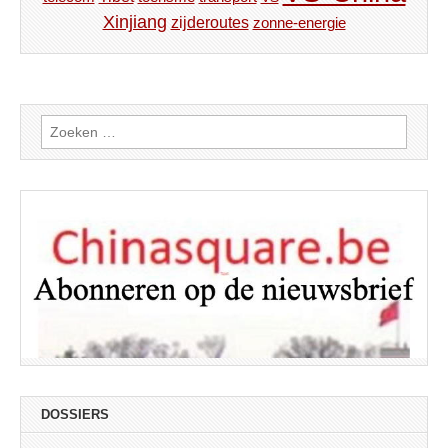
Xinjiang
zijderoutes
zonne-energie
Zoeken
naar:
DOSSIERS