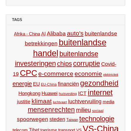
TAGS
auto's
Alibaba
buitenlandse
AI
Afrika - China
buitenlandse
betrekkingen
handel
buitenlandse
investeringen
corruptie
chips
Covid-
CPC
e-commerce
economie
19
elektriciteit
gezondheid
energie
financiën
EU
EU-China
internet
ICT
Hongkong
Huawei
huisvesting
klimaat
luchtvervuiling
justitie
media
luchtvaart
mensenrechten
milieu
sociaal
technologie
spoorwegen
steden
Taiwan
VS-China
Tibet
toerisme
transport
telecom
VS