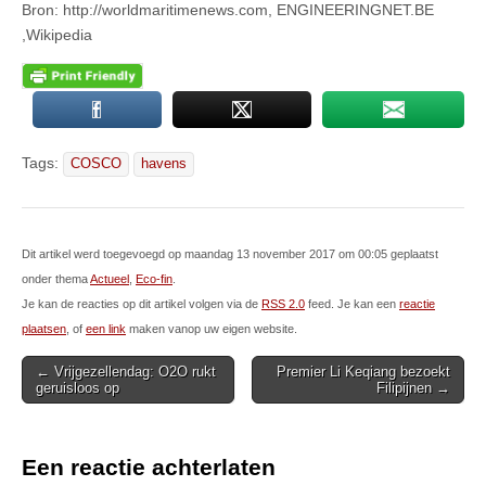
Bron: http://worldmaritimenews.com, ENGINEERINGNET.BE
,Wikipedia
Tags:
COSCO
havens
Dit artikel werd toegevoegd op maandag 13 november 2017 om 00:05 geplaatst
onder thema
Actueel
,
Eco-fin
.
Je kan de reacties op dit artikel volgen via de
RSS 2.0
feed. Je kan een
reactie
plaatsen
, of
een link
maken vanop uw eigen website.
Post
← Vrijgezellendag: O2O rukt
Premier Li Keqiang bezoekt
geruisloos op
Filipijnen →
navigation
Een reactie achterlaten