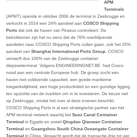
APM
Terminals
(APMT) opende in oktober 2006 de terminal in Zeebrugge en
verkocht in 2014 een 24% aandeel aan
COSCO Shipping
Ports
dat ook de haven van Piraeus controleert. De
betrokkenen zijn het nu eens dat de 76% overblijvende
aandelen naar COSCO Shipping Ports zullen gaan, ook het 25%
aandeel van
Shanghai International Ports Group
. COSCO
verwerft dus 100% van de Zeebrugge container
diepzeeterminal. Volgens ENGINEERINGNET.BE had Cosco
nood aan een centrale Europese hub. De groep zocht een
haven met voldoende capaciteit, een goede maritieme
toegankelijkheid, een hoge productiviteit en een gunstige ligging
ten opzichte van de markten om in te investeren. De keuze viel
op Zeebrugge, omdat het over al deze troeven beschikt.
COSCO Shipping Ports is al een strategische partner van het
APM terminal netwerk waarbij het
Suez Canal Container
Terminal
in Egypte en zowel
Qingdao Qianwan Container
Terminal
en
Guangzhou South China Oceangate Container
Terminal
in China. Verwacht wordt dat de transactie drie tot vier