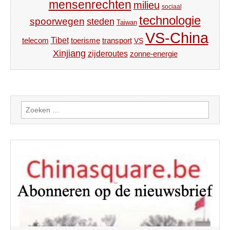
mensenrechten
milieu
sociaal
technologie
spoorwegen
steden
Taiwan
VS-China
Tibet
toerisme
transport
telecom
VS
Xinjiang
zijderoutes
zonne-energie
Zoeken
naar: