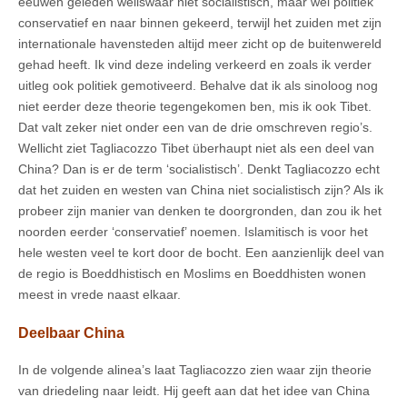
eeuwen geleden weliswaar niet socialistisch, maar wel politiek
conservatief en naar binnen gekeerd, terwijl het zuiden met zijn
internationale havensteden altijd meer zicht op de buitenwereld
gehad heeft. Ik vind deze indeling verkeerd en zoals ik verder
uitleg ook politiek gemotiveerd. Behalve dat ik als sinoloog nog
niet eerder deze theorie tegengekomen ben, mis ik ook Tibet.
Dat valt zeker niet onder een van de drie omschreven regio’s.
Wellicht ziet Tagliacozzo Tibet überhaupt niet als een deel van
China? Dan is er de term ‘socialistisch’. Denkt Tagliacozzo echt
dat het zuiden en westen van China niet socialistisch zijn? Als ik
probeer zijn manier van denken te doorgronden, dan zou ik het
noorden eerder ‘conservatief’ noemen. Islamitisch is voor het
hele westen veel te kort door de bocht. Een aanzienlijk deel van
de regio is Boeddhistisch en Moslims en Boeddhisten wonen
meest in vrede naast elkaar.
Deelbaar China
In de volgende alinea’s laat Tagliacozzo zien waar zijn theorie
van driedeling naar leidt. Hij geeft aan dat het idee van China