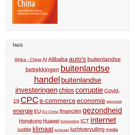
TAGS
auto's
Alibaba
buitenlandse
AI
Afrika - China
buitenlandse
betrekkingen
handel
buitenlandse
investeringen
corruptie
chips
Covid-
CPC
e-commerce
economie
19
elektriciteit
gezondheid
energie
financiën
EU
EU-China
internet
ICT
Hongkong
Huawei
huisvesting
klimaat
luchtvervuiling
justitie
media
luchtvaart