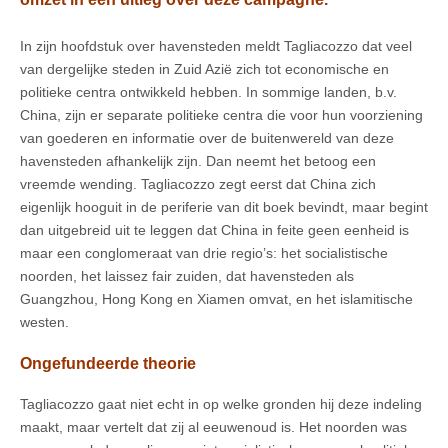
In zijn hoofdstuk over havensteden meldt Tagliacozzo dat veel
van dergelijke steden in Zuid Azië zich tot economische en
politieke centra ontwikkeld hebben. In sommige landen, b.v.
China, zijn er separate politieke centra die voor hun voorziening
van goederen en informatie over de buitenwereld van deze
havensteden afhankelijk zijn. Dan neemt het betoog een
vreemde wending. Tagliacozzo zegt eerst dat China zich
eigenlijk hooguit in de periferie van dit boek bevindt, maar begint
dan uitgebreid uit te leggen dat China in feite geen eenheid is
maar een conglomeraat van drie regio’s: het socialistische
noorden, het laissez fair zuiden, dat havensteden als
Guangzhou, Hong Kong en Xiamen omvat, en het islamitische
westen.
Ongefundeerde theorie
Tagliacozzo gaat niet echt in op welke gronden hij deze indeling
maakt, maar vertelt dat zij al eeuwenoud is. Het noorden was