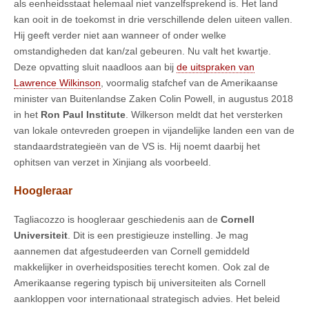
als eenheidsstaat helemaal niet vanzelfsprekend is. Het land
kan ooit in de toekomst in drie verschillende delen uiteen vallen.
Hij geeft verder niet aan wanneer of onder welke
omstandigheden dat kan/zal gebeuren. Nu valt het kwartje.
Deze opvatting sluit naadloos aan bij
de uitspraken van
Lawrence Wilkinson
, voormalig stafchef van de Amerikaanse
minister van Buitenlandse Zaken Colin Powell, in augustus 2018
in het
Ron Paul Institute
. Wilkerson meldt dat het versterken
van lokale ontevreden groepen in vijandelijke landen een van de
standaardstrategieën van de VS is. Hij noemt daarbij het
ophitsen van verzet in Xinjiang als voorbeeld.
Hoogleraar
Tagliacozzo is hoogleraar geschiedenis aan de
Cornell
Universiteit
. Dit is een prestigieuze instelling. Je mag
aannemen dat afgestudeerden van Cornell gemiddeld
makkelijker in overheidsposities terecht komen. Ook zal de
Amerikaanse regering typisch bij universiteiten als Cornell
aankloppen voor internationaal strategisch advies. Het beleid