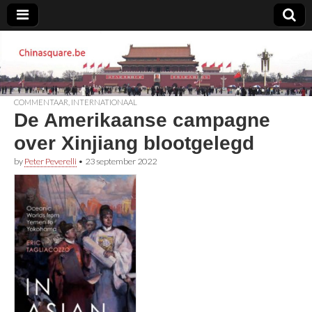
Chinasquare.be
COMMENTAAR
,
INTERNATIONAAL
De Amerikaanse campagne
over Xinjiang blootgelegd
by
Peter Peverelli
•
23 september 2022