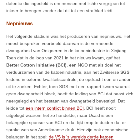
detentie die ingesteld is om mensen met lichte vergrijpen tot
inkeer te brengen zonder dat dit tot een strafblad leidt.
Nepnieuws
Het volgende stadium was het produceren van nepnieuws. Het
meest besproken voorbeeld daarvan is de vermeende
dwangarbeid van Oeigoeren in de katoenindustrie in Xinjiang.
Toen dat in de loop van 2021 in het nieuws kwam, gaf het
Better Cotton Initiative (BCI)
, een NGO met als doel het
verduurzamen van de katoenindustrie, aan het Zwitserse
SGS
,
leidend in externe kwaliteitscontrole, de opdracht een en ander
uit te zoeken. Echter, toen SGS met een rapport kwam waaruit
geen dwangarbeid bleek, heeft de leiding van BCI dat naast zich
neergelegd en het bestaan van dwangarbeid bevestigd. Dat
leidde tot
een intern conflict binnen BCI
. BCI heeft nooit
uitgelegd waarom het zo handelde, maar Usaid is een
belangrijke sponsor van BCI en dat lijkt erop te duiden dat er
sprake was van Amerikaanse druk. Hier zijn ook economische
belangen in het spel:
de VS is ’s werelds derde katoen