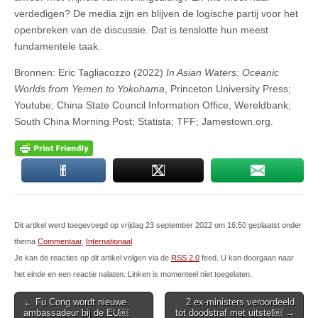
verdedigen? De media zijn en blijven de logische partij voor het
openbreken van de discussie. Dat is tenslotte hun meest
fundamentele taak.
Bronnen: Eric Tagliacozzo (2022)
In Asian Waters: Oceanic
Worlds from Yemen to Yokohama
, Princeton University Press;
Youtube; China State Council Information Office, Wereldbank;
South China Morning Post; Statista; TFF; Jamestown.org.
Dit artikel werd toegevoegd op vrijdag 23 september 2022 om 16:50 geplaatst onder
thema
Commentaar
,
Internationaal
.
Je kan de reacties op dit artikel volgen via de
RSS 2.0
feed. U kan doorgaan naar
het einde en een reactie nalaten. Linken is momenteel niet toegelaten.
Post
← Fu Cong wordt nieuwe
2 ex-ministers veroordeeld
ambassadeur bij de EU￼
tot doodstraf met uitstel￼ →