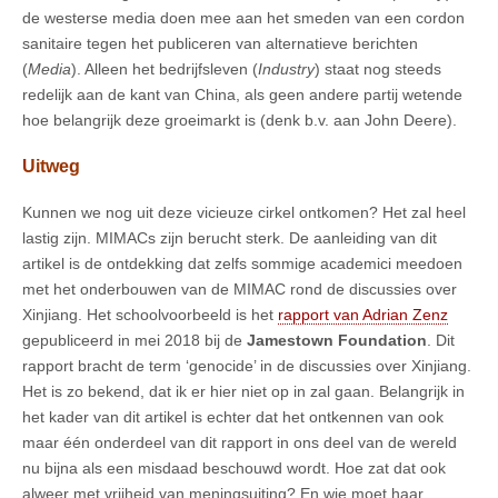
de westerse media doen mee aan het smeden van een cordon
sanitaire tegen het publiceren van alternatieve berichten
(
Media
). Alleen het bedrijfsleven (
Industry
) staat nog steeds
redelijk aan de kant van China, als geen andere partij wetende
hoe belangrijk deze groeimarkt is (denk b.v. aan John Deere).
Uitweg
Kunnen we nog uit deze vicieuze cirkel ontkomen? Het zal heel
lastig zijn. MIMACs zijn berucht sterk. De aanleiding van dit
artikel is de ontdekking dat zelfs sommige academici meedoen
met het onderbouwen van de MIMAC rond de discussies over
Xinjiang. Het schoolvoorbeeld is het
rapport van Adrian Zenz
gepubliceerd in mei 2018 bij de
Jamestown Foundation
. Dit
rapport bracht de term ‘genocide’ in de discussies over Xinjiang.
Het is zo bekend, dat ik er hier niet op in zal gaan. Belangrijk in
het kader van dit artikel is echter dat het ontkennen van ook
maar één onderdeel van dit rapport in ons deel van de wereld
nu bijna als een misdaad beschouwd wordt. Hoe zat dat ook
alweer met vrijheid van meningsuiting? En wie moet haar