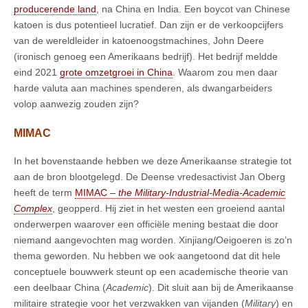
producerende land
, na China en India. Een boycot van Chinese
katoen is dus potentieel lucratief. Dan zijn er de verkoopcijfers
van de wereldleider in katoenoogstmachines, John Deere
(ironisch genoeg een Amerikaans bedrijf). Het bedrijf meldde
eind 2021
grote omzetgroei in China
. Waarom zou men daar
harde valuta aan machines spenderen, als dwangarbeiders
volop aanwezig zouden zijn?
MIMAC
In het bovenstaande hebben we deze Amerikaanse strategie tot
aan de bron blootgelegd. De Deense vredesactivist Jan Oberg
heeft de term
MIMAC –
the Military-Industrial-Media-Academic
Complex
, geopperd. Hij ziet in het westen een groeiend aantal
onderwerpen waarover een officiële mening bestaat die door
niemand aangevochten mag worden. Xinjiang/Oeigoeren is zo’n
thema geworden. Nu hebben we ook aangetoond dat dit hele
conceptuele bouwwerk steunt op een academische theorie van
een deelbaar China (
Academic
). Dit sluit aan bij de Amerikaanse
militaire strategie voor het verzwakken van vijanden (
Military
) en