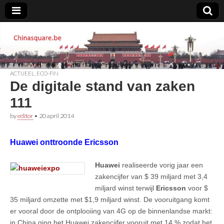
Chinasquare.be
ACTUEEL
,
ECO-FIN
De digitale stand van zaken
111
by
editor
•
20 april 2014
Huawei onttroonde Ericsson
Huawei
realiseerde vorig jaar een
zakencijfer van $ 39 miljard met 3,4
miljard winst terwijl
Ericsson
voor $
35 miljard omzette met $1,9 miljard winst. De vooruitgang komt
er vooral door de ontplooiing van 4G op de binnenlandse markt:
in China ging het Huawei zakencijfer vooruit met 14 % zodat het