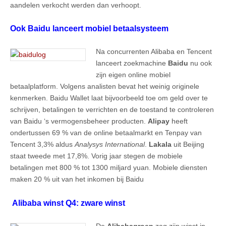
aandelen verkocht werden dan verhoopt.
Ook Baidu lanceert mobiel betaalsysteem
Na concurrenten Alibaba en Tencent
lanceert zoekmachine
Baidu
nu ook
zijn eigen online mobiel
betaalplatform. Volgens analisten bevat het weinig originele
kenmerken. Baidu Wallet laat bijvoorbeeld toe om geld over te
schrijven, betalingen te verrichten en de toestand te controleren
van Baidu ‘s vermogensbeheer producten.
Alipay
heeft
ondertussen 69 % van de online betaalmarkt en Tenpay van
Tencent 3,3% aldus
Analysys International
.
Lakala
uit Beijing
staat tweede met 17,8%. Vorig jaar stegen de mobiele
betalingen met 800 % tot 1300 miljard yuan. Mobiele diensten
maken 20 % uit van het inkomen bij Baidu
Alibaba winst Q4: zware winst
De
Alibabagroep
zag zijn winst in