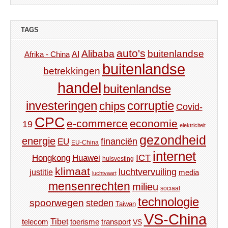
TAGS
auto's
Alibaba
buitenlandse
AI
Afrika - China
buitenlandse
betrekkingen
handel
buitenlandse
investeringen
corruptie
chips
Covid-
CPC
e-commerce
economie
19
elektriciteit
gezondheid
energie
financiën
EU
EU-China
internet
ICT
Hongkong
Huawei
huisvesting
klimaat
luchtvervuiling
justitie
media
luchtvaart
mensenrechten
milieu
sociaal
technologie
spoorwegen
steden
Taiwan
VS-China
Tibet
toerisme
transport
telecom
VS