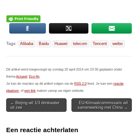
Tags:
Alibaba
Baidu
Huawei
telecom
Tencent
weibo
Dit artikel werd toegevoegd op zondag 20 april 2014 om 23:30 geplaatst onder
thema
Actueel
,
Eco-fin
.
Je kan de reacties op dit artikel volgen via de
RSS 2.0
feed. Je kan een
reactie
plaatsen
, of
een link
maken vanop uw eigen website.
Post
← Beijing wil 1/3 drinkwater
EU-Klimaatcommissaris wil
uit zee
samenwerking met China →
navigation
Een reactie achterlaten