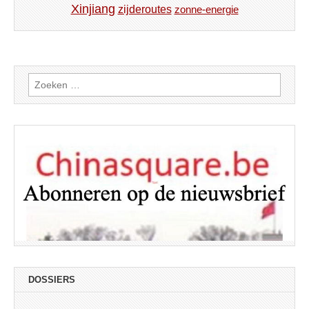
Xinjiang
zijderoutes
zonne-energie
Zoeken
naar:
DOSSIERS