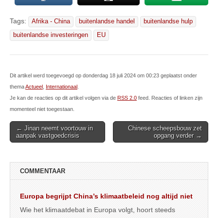
Tags:
Afrika - China
buitenlandse handel
buitenlandse hulp
buitenlandse investeringen
EU
Dit artikel werd toegevoegd op donderdag 18 juli 2024 om 00:23 geplaatst onder
thema
Actueel
,
Internationaal
.
Je kan de reacties op dit artikel volgen via de
RSS 2.0
feed. Reacties of linken zijn
momenteel niet toegestaan.
Post
← Jinan neemt voortouw in
Chinese scheepsbouw zet
aanpak vastgoedcrisis
opgang verder →
navigation
COMMENTAAR
Europa begrijpt China’s klimaatbeleid nog altijd niet
Wie het klimaatdebat in Europa volgt, hoort steeds