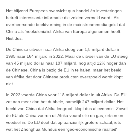
Het blijvend Europees overwicht qua handel én investeringen
betreft interessante informatie die zelden vermeld wordt. Als
overheersende beeldvorming in de mainstreammedia geldt dat
China als ‘neokolonialist’ Afrika van Europa afgenomen heeft.
Niet dus.
De Chinese uitvoer naar Afrika steeg van 1,8 miljard dollar in
1995 naar 164 miljard in 2022. Maar de uitvoer van de EU steeg
van 45 miljard dollar naar 187 miljard, nog altijd 12% hoger dan
de Chinese. China is bezig de EU in te halen, maar het beeld
van Afrika dat door Chinese producten overspoeld wordt klopt
niet.
In 2022 voerde China voor 118 miljard dollar in uit Afrika. De EU
zat aan meer dan het dubbele, namelijk 247 miljard dollar. Het
beeld van China dat Afrika leegrooft klopt dus al evenmin. Zowel
de EU als China voeren uit Afrika vooral olie en gas, ertsen en
voedsel in. De EU doet dat op aanzienlijk grotere schaal, iets
wat het Zhonghua Mundus een ‘geo-economische realiteit’