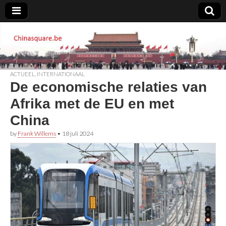
Chinasquare.be
ACTUEEL
,
INTERNATIONAAL
De economische relaties van
Afrika met de EU en met
China
by
Frank Willems
•
18 juli 2024