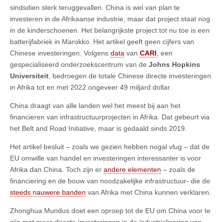
sindsdien sterk teruggevallen. China is wel van plan te
investeren in de Afrikaanse industrie, maar dat project staat nog
in de kinderschoenen. Het belangrijkste project tot nu toe is een
batterijfabriek in Marokko. Het artikel geeft geen cijfers van
Chinese investeringen. Volgens
data
van
CARI
, een
gespecialiseerd onderzoekscentrum van de
Johns Hopkins
Universiteit
, bedroegen de totale Chinese directe investeringen
in Afrika tot en met 2022 ongeveer 49 miljard dollar.
China draagt van alle landen wel het meest bij aan het
financieren van infrastructuurprojecten in Afrika. Dat gebeurt via
het Belt and Road Initiative, maar is gedaald sinds 2019.
Het artikel besluit – zoals we gezien hebben nogal vlug – dat de
EU omwille van handel en investeringen interessanter is voor
Afrika dan China. Toch zijn er
andere elementen
– zoals de
financiering en de bouw van noodzakelijke infrastructuur- die de
steeds nauwere banden
van Afrika met China kunnen verklaren.
Zhonghua Mundus doet een oproep tot de EU om China voor te