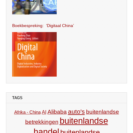
Boekbespreking: ‘Digitaal China’
TAGS
auto's
Alibaba
buitenlandse
AI
Afrika - China
buitenlandse
betrekkingen
handel
buitenlandse