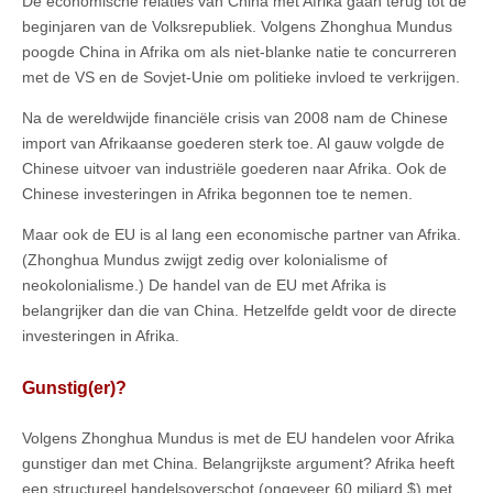
De economische relaties van China met Afrika gaan terug tot de
beginjaren van de Volksrepubliek. Volgens Zhonghua Mundus
poogde China in Afrika om als niet-blanke natie te concurreren
met de VS en de Sovjet-Unie om politieke invloed te verkrijgen.
Na de wereldwijde financiële crisis van 2008 nam de Chinese
import van Afrikaanse goederen sterk toe. Al gauw volgde de
Chinese uitvoer van industriële goederen naar Afrika. Ook de
Chinese investeringen in Afrika begonnen toe te nemen.
Maar ook de EU is al lang een economische partner van Afrika.
(Zhonghua Mundus zwijgt zedig over kolonialisme of
neokolonialisme.) De handel van de EU met Afrika is
belangrijker dan die van China. Hetzelfde geldt voor de directe
investeringen in Afrika.
Gunstig(er)?
Volgens Zhonghua Mundus is met de EU handelen voor Afrika
gunstiger dan met China. Belangrijkste argument? Afrika heeft
een structureel handelsoverschot (ongeveer 60 miljard $) met