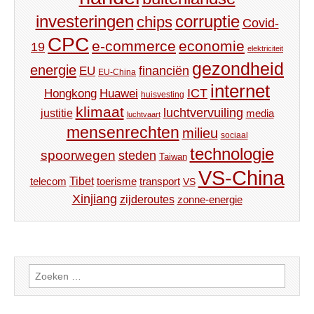
investeringen
corruptie
chips
Covid-
CPC
e-commerce
economie
19
elektriciteit
gezondheid
energie
financiën
EU
EU-China
internet
ICT
Hongkong
Huawei
huisvesting
klimaat
luchtvervuiling
justitie
media
luchtvaart
mensenrechten
milieu
sociaal
technologie
spoorwegen
steden
Taiwan
VS-China
Tibet
toerisme
transport
telecom
VS
Xinjiang
zijderoutes
zonne-energie
Zoeken
naar: