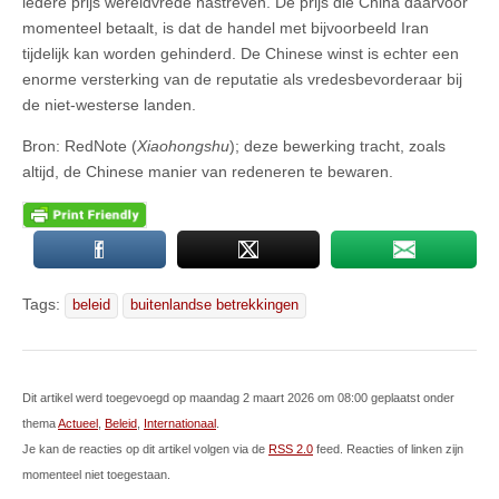
iedere prijs wereldvrede nastreven. De prijs die China daarvoor
momenteel betaalt, is dat de handel met bijvoorbeeld Iran
tijdelijk kan worden gehinderd. De Chinese winst is echter een
enorme versterking van de reputatie als vredesbevorderaar bij
de niet-westerse landen.
Bron: RedNote (
Xiaohongshu
); deze bewerking tracht, zoals
altijd, de Chinese manier van redeneren te bewaren.
Tags:
beleid
buitenlandse betrekkingen
Dit artikel werd toegevoegd op maandag 2 maart 2026 om 08:00 geplaatst onder
thema
Actueel
,
Beleid
,
Internationaal
.
Je kan de reacties op dit artikel volgen via de
RSS 2.0
feed. Reacties of linken zijn
momenteel niet toegestaan.