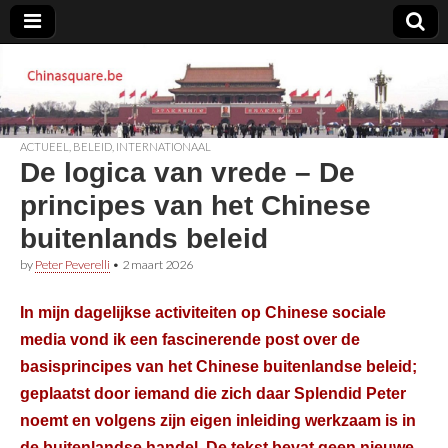
Chinasquare.be
ACTUEEL
,
BELEID
,
INTERNATIONAAL
De logica van vrede – De
principes van het Chinese
buitenlands beleid
by
Peter Peverelli
•
2 maart 2026
In mijn dagelijkse activiteiten op Chinese sociale
media vond ik een fascinerende post over de
basisprincipes van het Chinese buitenlandse beleid;
geplaatst door iemand die zich daar Splendid Peter
noemt en volgens zijn eigen inleiding werkzaam is in
de buitenlandse handel. De tekst bevat geen nieuwe