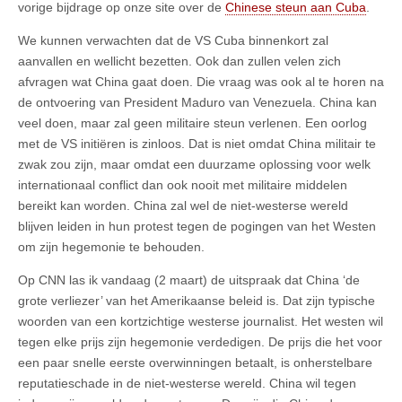
vorige bijdrage op onze site over de
Chinese steun aan Cuba
.
We kunnen verwachten dat de VS Cuba binnenkort zal
aanvallen en wellicht bezetten. Ook dan zullen velen zich
afvragen wat China gaat doen. Die vraag was ook al te horen na
de ontvoering van President Maduro van Venezuela. China kan
veel doen, maar zal geen militaire steun verlenen. Een oorlog
met de VS initiëren is zinloos. Dat is niet omdat China militair te
zwak zou zijn, maar omdat een duurzame oplossing voor welk
internationaal conflict dan ook nooit met militaire middelen
bereikt kan worden.
China zal wel de niet-westerse wereld
blijven leiden in hun protest tegen de pogingen van het Westen
om zijn hegemonie te behouden.
Op CNN las ik vandaag (2 maart) de uitspraak dat China ‘de
grote verliezer’ van het Amerikaanse beleid is. Dat zijn typische
woorden van een kortzichtige westerse journalist. Het westen wil
tegen elke prijs zijn hegemonie verdedigen. De prijs die het voor
een paar snelle eerste overwinningen betaalt, is onherstelbare
reputatieschade in de niet-westerse wereld. China wil tegen