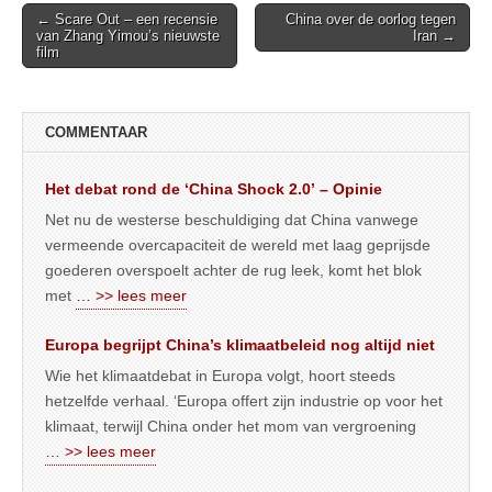
Post
← Scare Out – een recensie
China over de oorlog tegen
van Zhang Yimou’s nieuwste
Iran →
navigation
film
COMMENTAAR
Het debat rond de ‘China Shock 2.0’ – Opinie
Net nu de westerse beschuldiging dat China vanwege
vermeende overcapaciteit de wereld met laag geprijsde
goederen overspoelt achter de rug leek, komt het blok
met
… >> lees meer
Europa begrijpt China’s klimaatbeleid nog altijd niet
Wie het klimaatdebat in Europa volgt, hoort steeds
hetzelfde verhaal. ‘Europa offert zijn industrie op voor het
klimaat, terwijl China onder het mom van vergroening
… >> lees meer