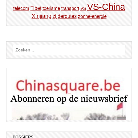
VS-China
Tibet
toerisme
transport
telecom
VS
Xinjiang
zijderoutes
zonne-energie
Zoeken
naar:
DOSSIERS