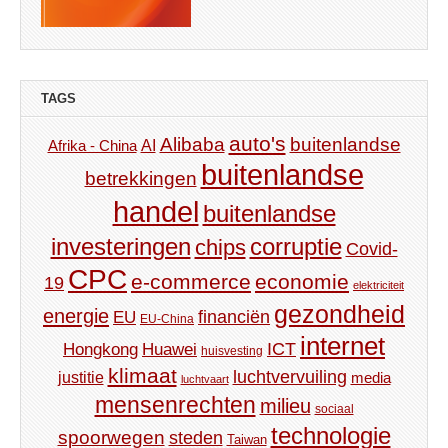
TAGS
auto's
Alibaba
buitenlandse
AI
Afrika - China
buitenlandse
betrekkingen
handel
buitenlandse
investeringen
corruptie
chips
Covid-
CPC
e-commerce
economie
19
elektriciteit
gezondheid
energie
financiën
EU
EU-China
internet
ICT
Hongkong
Huawei
huisvesting
klimaat
luchtvervuiling
justitie
media
luchtvaart
mensenrechten
milieu
sociaal
technologie
spoorwegen
steden
Taiwan